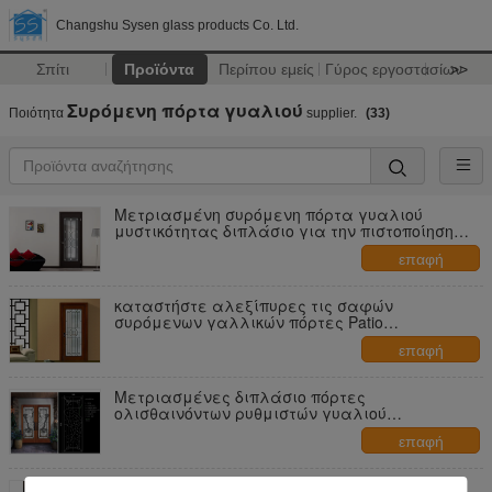
Changshu Sysen glass products Co. Ltd.
Σπίτι
Προϊόντα
Περίπου εμείς
Γύρος εργοστασίων
>>
Συρόμενη πόρτα γυαλιού
Ποιότητα
supplier.
(33)
Μετριασμένη συρόμενη πόρτα γυαλιού
μυστικότητας διπλάσιο για την πιστοποίηση
εγχώριων ντεκόρ IGCC IGMA
επαφή
καταστήστε αλεξίπυρες τις σαφών
συρόμενων γαλλικών πόρτες Patio
λοξοτμήσεων, γαλλικό γυαλί ασφάλειας που
επαφή
γλιστρά τις πόρτες Patio
Μετριασμένες διπλάσιο πόρτες
ολισθαινόντων ρυθμιστών γυαλιού
μυστικότητας για την πιστοποίηση εγχώριων
επαφή
ντεκόρ IGCC IGMA
Ξύλινη πλαισίων πόρτα γυαλιού Dedorative