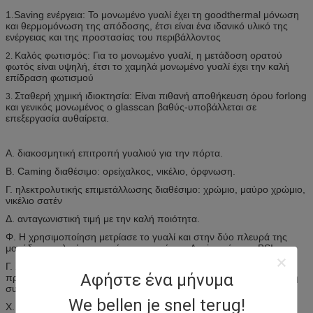
1.Saving ενέργεια: Το μονωμένο γυαλί έχει τη goodthermal μόνωση
και θερμομόνωση της απόδοσης, έτσι είναι ένα ιδανικό υλικό της
ενέργειας και της προστασίας του περιβάλλοντος
Καλός φωτισμός: Για το μονωμένο γυαλί, η μετάδοση ορατού
2.
φωτός είναι υψηλή, έτσι το χαμηλά μονωμένο γυαλί έχει την καλή
επίδραση φωτισμού
Σταθερή χημική ιδιοκτησία: Είναι πιθανή αποθήκευση όρου forlong
3.
και γενικός μονωμένος ο glasscan βαθύς-υποβάλλεται σε
επεξεργασία αυθαίρετα.
Α. διακοσμητική επιτροπή γυαλιού για την πόρτα.
Β. Caming διαθέσιμο: ορείχαλκος, νικέλιο, όρφνωση.
Γ. ηλεκτρολυτικής επιμετάλλωσης διαθέσιμο: χρώμιο, μαύρο χρώμιο,
νικέλιο σατέν
Δ. ανταγωνιστική τιμή με την καλή ποιότητα.
Φ. Η χρησιμοποίηση μετρίασε το γυαλί και στην δύο πλευρά της
μονάδας γυαλιού, τα οποία συναντούν το Ansi, πρότυπα BSI.
Γ. Χρησιμοποιώντας το διακοσμητικό γυαλί όχι μόνο
Αφήστε ένα μήνυμα
προσωποποιήστε το σπίτι σας, αλλά και προσθέστε στην έκκληση
συγκρατήσεων του σπιτιού σας.
We bellen je snel terug!
Χ. σχέδιο συνήθειας διαθέσιμο.