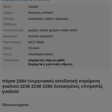
Θύρα:
Σαγκάη
Σχήμα:
Καμπύλη, επίπεδη
Caming
ορείχαλκος, νικέλιο, όρφνωση.
διαθέσιμο:
Ηλεκτρολυτική:
χρώμιο, μαύρο χρώμιο, νικέλιο σατέν
εφαρμογή:
επιλογή αγοραστή
Πιστοποίηση:
IGCC IGMA
Πάχος:
25.4mm
Τύπος:
Λευκασμένη ύαλος
συρόμενες πόρτες patio
Υψηλό φως:
,
Συρόμενες γαλλικές πόρτες
πόρτα 2264 ενεργειακού αποδοτική συρόμενη
γυαλιού 2236 2248 2280 λεκιασμένες επιτροπές
γυαλιού
Πλεονεκτήματα: