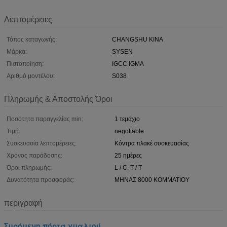
Λεπτομέρειες
Τόπος καταγωγής:
CHANGSHU ΚΙΝΑ
Μάρκα:
SYSEN
Πιστοποίηση:
IGCC IGMA
Αριθμό μοντέλου:
S038
Πληρωμής & Αποστολής Όροι
Ποσότητα παραγγελίας min:
1 τεμάχιο
Τιμή:
negotiable
Συσκευασία λεπτομέρειες:
Κόντρα πλακέ συσκευασίας
Χρόνος παράδοσης:
25 ημέρες
Όροι πληρωμής:
L / C, T / T
Δυνατότητα προσφοράς:
ΜΗΝΑΣ 8000 ΚΟΜΜΑΤΙΟΥ
περιγραφή
Συρόμενη πόρτα γυαλιού