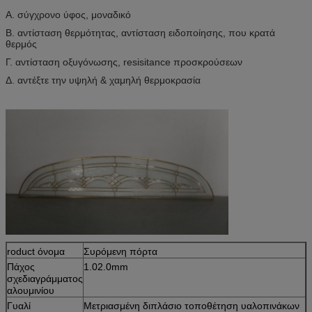
Α. σύγχρονο ύφος, μοναδικό
Β. αντίσταση θερμότητας, αντίσταση ειδοποίησης, που κρατά
θερμός
Γ. αντίσταση οξυγόνωσης, resisitance προσκρούσεων
Δ. αντέξτε την υψηλή & χαμηλή θερμοκρασία
roduct όνομα
Συρόμενη πόρτα
Πάχος
1.02.0mm
σχεδιαγράμματος
αλουμινίου
Γυαλί
Μετριασμένη διπλάσιο τοποθέτηση υαλοπινάκων