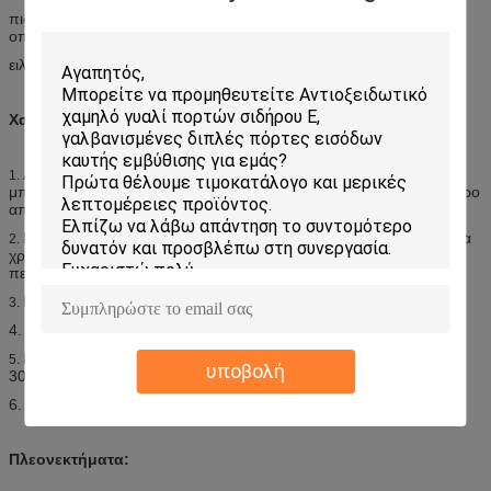
πιστεύουμε ότι η άριστη υπηρεσία ποιοτικής .first κατηγορίας, η
οποία σίγουρα ικανοποιώντας σας!
ειλικρινά οι επιχειρησιακές συζητήσεις με όλους τους πελάτες!
Χαρακτηριστικό γνώρισμα:
Απόδοση πυρκαγιάς: καμία αυθόρμητη καύση, όχι καύση, δεν
1.
μπορεί να είναι αυτοεξολοθρευτική, ο δείκτης οξυγόνου περισσότερο
από 35%.
Εμφάνιση: η ομαλή εμφάνιση επιφάνειας, δεν ειναι απαραίτητο να
2.
χρωματίσει τη συντήρηση, -40 έως σε 70 βαθμούς Κελσίου για
περισσότερο από 30 έτη κανονικής χρήσης.
Παράμετροι απόδοσης πίεσης αέρα (Wq): 3000Pa≤Wq
3.
<3500pa>
4. Παράμετροι pergofmance διαρροής αέρα (Qo) ≤5m3/m.h.
Παράμετροι απόδοσης διαρροής νερού βροχής (Δp)
5.
υποβολή
300Pa≤Δp
<500pa>
6. Απόδοση Lnsulation: (Ko) 2.00W/(m2.k)
Πλεονεκτήματα: