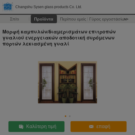
Changshu Sysen glass products Co. Ltd.
Σπίτι
Προϊόντα
Περίπου εμείς
Γύρος εργοστασίων
>>
Μορφή καμπυλών/διαμερισμάτων επιτροπών
γυαλιού ενεργειακών αποδοτική συρόμενων
πορτών λεκιασμένη γυαλί
Καλύτερη τιμή
επαφή