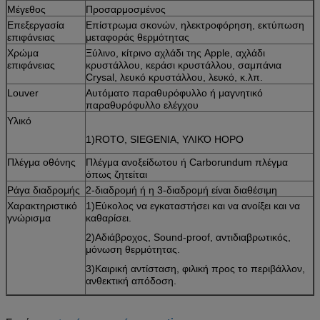
Μέγεθος
Προσαρμοσμένος
Επεξεργασία
Επίστρωμα σκονών, ηλεκτροφόρηση, εκτύπωση
επιφάνειας
μεταφοράς θερμότητας
Χρώμα
Ξύλινο, κίτρινο αχλάδι της Apple, αχλάδι
επιφάνειας
κρυστάλλου, κεράσι κρυστάλλου, σαμπάνια
Crysal, λευκό κρυστάλλου, λευκό, κ.λπ.
Louver
Αυτόματο παραθυρόφυλλο ή μαγνητικό
παραθυρόφυλλο ελέγχου
Υλικό
1)ROTO, SIEGENIA, ΥΛΙΚΌ HOPO
Πλέγμα οθόνης
Πλέγμα ανοξείδωτου ή Carborundum πλέγμα
όπως ζητείται
Ράγα διαδρομής
2-διαδρομή ή η 3-διαδρομή είναι διαθέσιμη
Χαρακτηριστικό
1)Εύκολος να εγκαταστήσει και να ανοίξει και να
γνώρισμα
καθαρίσει.
2)Αδιάβροχος, Sound-proof, αντιδιαβρωτικός,
μόνωση θερμότητας.
3)Καιρική αντίσταση, φιλική προς το περιβάλλον,
ανθεκτική απόδοση.