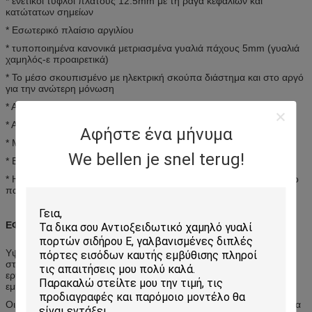
* ενετικοί τυφλοί πλάτους 12.5mm με τη ράγα κεφαλιών και
κατώτατων σημείων
* Εσωτερικό πλαίσιο αργιλίου
* τυποποιημένα κανονικά μετριασμένα γυαλιά πάχους 5mm (γυαλιά
χαμηλός-ε προαιρετικά)
* Το μέσο σκουπισμένο με ηλεκτρική σκούπα διάστημα και στο αργό
για την ανώτερη μόνωση
* Ανεκτό μαγνητικό σύστημα ελέγχου
* Ανώτερη μόνωση θερμότητας
Αφήστε ένα μήνυμα
* Μεγάλη υγιής μόνωση
We bellen je snel terug!
* Ενέργεια - αποταμίευση
* Η κομψή εμφάνιση, τελειοποιεί για το γραφείο και το χώρισμα ή το
παράθυρο σπιτιών
ΕΦΑΡΜΟΓΗ:
Υψηλό standardoffice, σχολείο, παιδικός σταθμός, παιδικός
σταθμός, νοσοκομείο, εμπορικό κτήριο, στάδιο, αερολιμένας,
εργαστήριο, λεωφόρος αγορών βραδυνού, εργαστήριο, αποθήκη
εμπορευμάτων και βίλα.
Οι κατ' οίκον συρόμενες πόρτες είναι διαθέσιμες σε ένα ευρύ φάσμα