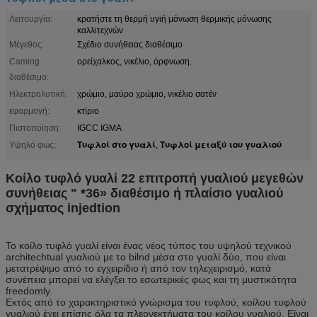
Λειτουργία:
κρατήστε τη θερμή υγιή μόνωση θερμικής μόνωσης
καλλιτεχνών
Μέγεθος:
Σχέδιο συνήθειας διαθέσιμο
Caming
ορείχαλκος, νικέλιο, όρφνωση.
διαθέσιμο:
Ηλεκτρολυτική:
χρώμιο, μαύρο χρώμιο, νικέλιο σατέν
εφαρμογή:
κτίριο
Πιστοποίηση:
IGCC IGMA
Τυφλοί στο γυαλί
Τυφλοί μεταξύ του γυαλιού
Υψηλό φως:
,
Κοίλο τυφλό γυαλί 22 επιτροπή γυαλιού μεγεθών
συνήθειας " *36» διαθέσιμο ή πλαίσιο γυαλιού
σχήματος injedtion
Το κοίλο τυφλό γυαλί είναι ένας νέος τύπος του υψηλού τεχνικού
architechtual γυαλιού με το bilnd μέσα στο γυαλί δύο, που είναι
μετατρέψιμο από το εγχειρίδιο ή από τον τηλεχειρισμό, κατά
συνέπεια μπορεί να ελέγξει το εσωτερικές φως και τη μυστικότητα
freedomly.
Εκτός από το χαρακτηριστικό γνώρισμα του τυφλού, κοίλου τυφλού
γυαλιού έχει επίσης όλα τα πλεονεκτήματα του κοίλου γυαλιού. Είναι