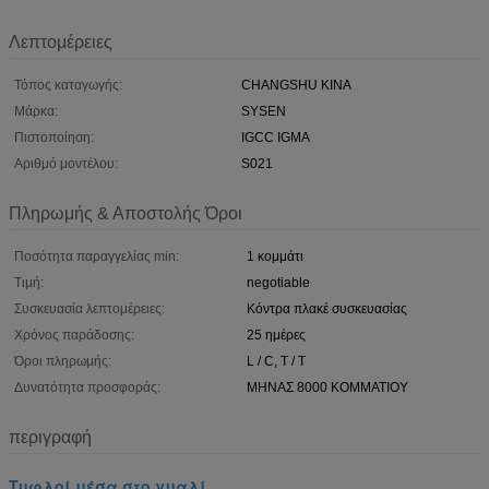
Λεπτομέρειες
Τόπος καταγωγής:
CHANGSHU ΚΙΝΑ
Μάρκα:
SYSEN
Πιστοποίηση:
IGCC IGMA
Αριθμό μοντέλου:
S021
Πληρωμής & Αποστολής Όροι
Ποσότητα παραγγελίας min:
1 κομμάτι
Τιμή:
negotiable
Συσκευασία λεπτομέρειες:
Κόντρα πλακέ συσκευασίας
Χρόνος παράδοσης:
25 ημέρες
Όροι πληρωμής:
L / C, T / T
Δυνατότητα προσφοράς:
ΜΗΝΑΣ 8000 ΚΟΜΜΑΤΙΟΥ
περιγραφή
Τυφλοί μέσα στο γυαλί