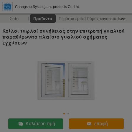
Changshu Sysen glass products Co. Ltd.
Σπίτι
Προϊόντα
Περίπου εμείς
Γύρος εργοστασίων
>>
Κοίλοι τυφλοί συνήθειας στην επιτροπή γυαλιού
παραθύρων/το πλαίσιο γυαλιού σχήματος
εγχύσεων
Καλύτερη τιμή
επαφή