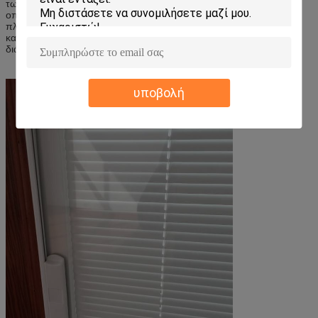
των διαμορφώσεων και των χρωμάτων για να ταιριάξουν
οποιαδήποτε εφαρμογή σχεδίου, που προσφέρει στο διπλάσιο το
πλάτος εισόδων των κανονικών πορτών. Το ποιοτικές σχέδιο και η
κατασκευή προσθέτουν τη δύναμη, την άριστες ασφάλεια και τη
διάρκεια για τα έτη αβίαστης χρήσης.
υποβολή