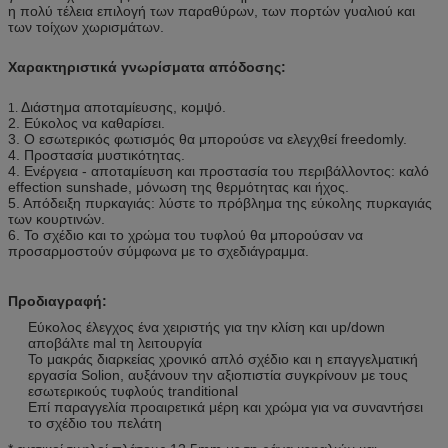
η πολύ τέλεια επιλογή των παραθύρων, των πορτών γυαλιού και
των τοίχων χωρισμάτων.
Χαρακτηριστικά γνωρίσματα απόδοσης:
Διάστημα αποταμίευσης, κομψό.
1.
2. Εύκολος να καθαρίσει.
3. Ο εσωτερικός φωτισμός θα μπορούσε να ελεγχθεί freedomly.
4. Προστασία μυστικότητας.
4. Ενέργεια - αποταμίευση και προστασία του περιβάλλοντος: καλό
effection sunshade, μόνωση της θερμότητας και ήχος.
5. Απόδειξη πυρκαγιάς: λύστε το πρόβλημα της εύκολης πυρκαγιάς
των κουρτινών.
6. Το σχέδιο και το χρώμα του τυφλού θα μπορούσαν να
προσαρμοστούν σύμφωνα με το σχεδιάγραμμα.
Προδιαγραφή:
Εύκολος έλεγχος ένα χειριστής για την κλίση και up/down
αποβάλτε mal τη λειτουργία
Το μακράς διαρκείας χρονικό απλό σχέδιο και η επαγγελματική
εργασία Solion, αυξάνουν την αξιοπιστία συγκρίνουν με τους
εσωτερικούς τυφλούς tranditional
Επί παραγγελία προαιρετικά μέρη και χρώμα για να συναντήσει
το σχέδιο του πελάτη