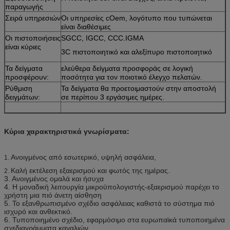
παραγωγής
Σειρά υπηρεσιών
Οι υπηρεσίες cOem, λογότυπο που τυπώνεται
είναι διαθέσιμες
Οι πιστοποιήσεις
SGCC, IGCC, CCC.IGMA
είναι κύριες
3C πιστοποιητικό και αλεξίπυρο πιστοποιητικό
Τα δείγματα
ελεύθερα δείγματα προσφοράς σε λογική
προσφέρουν:
ποσότητα για τον ποιοτικό έλεγχο πελατών.
Ρύθμιση
Τα δείγματα θα προετοιμαστούν στην αποστολή
δειγμάτων:
σε περίπου 3 εργάσιμες ημέρες.
Κύρια χαρακτηριστικά γνωρίσματα:
Ανοιγμένος από εσωτερικό, υψηλή ασφάλεια,
1.
Καλή εκτέλεση εξαερισμού και φωτός της ημέρας.
2.
3. Ανοιγμένος ομαλά και ήσυχα
4. Η μοναδική λειτουργία μικροϋπολογιστής-εξαερισμού παρέχει το
χρήστη μια πιό άνετη αίσθηση
5. Το εξανθρωπισμένο σχέδιο ασφάλειας καθιστά το σύστημα πιό
ισχυρό και ανθεκτικό.
6. Τυποποιημένο σχέδιο, εφαρμόσιμο στα ευρωπαϊκά τυποποιημένα
σχεδιαγράμματα καναλιών