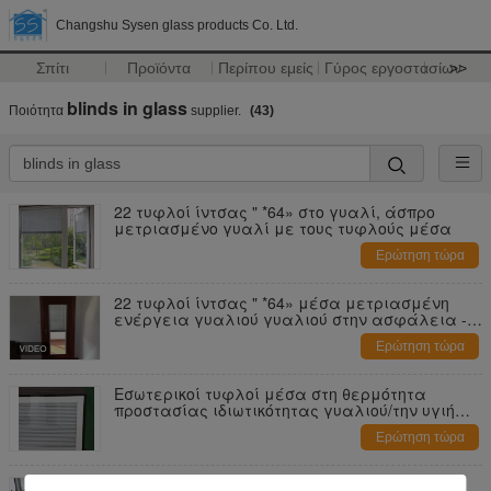
Changshu Sysen glass products Co. Ltd.
Σπίτι
Προϊόντα
Περίπου εμείς
Γύρος εργοστασίων
>>
blinds in glass
Ποιότητα
supplier.
(43)
22 τυφλοί ίντσας " *64» στο γυαλί, άσπρο
μετριασμένο γυαλί με τους τυφλούς μέσα
Ερώτηση τώρα
22 τυφλοί ίντσας " *64» μέσα μετριασμένη
ενέργεια γυαλιού γυαλιού στην ασφάλεια -
αποταμίευση
Ερώτηση τώρα
Εσωτερικοί τυφλοί μέσα στη θερμότητα
προστασίας ιδιωτικότητας γυαλιού/την υγιή
μόνωση
Ερώτηση τώρα
Οριζόντιοι τυφλοί σχεδίων μεταξύ του