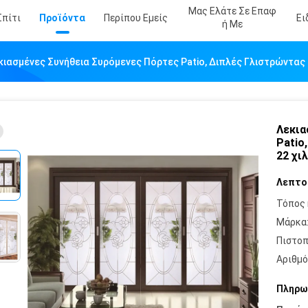
Μας Ελάτε Σε Επαφ
Σπίτι
Προϊόντα
Περίπου Εμείς
Ει
Ή Με
κιασμένες Συνήθεια Συρόμενες Πόρτες Patio, Διπλές Γλιστρώντας 
Λεκια
Patio
22 χιλ
Λεπτο
Τόπος 
Μάρκα
Πιστοπ
Αριθμό
Πληρω