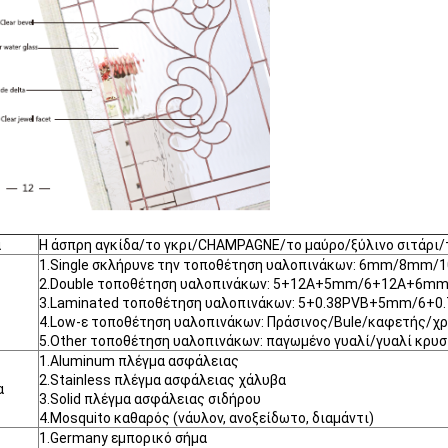
α
Η άσπρη αγκίδα/το γκρι/CHAMPAGNE/το μαύρο/ξύλινο σιτάρι/
1.Single σκλήρυνε την τοποθέτηση υαλοπινάκων: 6mm/8m
2.Double τοποθέτηση υαλοπινάκων: 5+12A+5mm/6+12A+6m
3.Laminated τοποθέτηση υαλοπινάκων: 5+0.38PVB+5mm/6+
4.Low-ε τοποθέτηση υαλοπινάκων: Πράσινος/Bule/καφετής/χ
5.Other τοποθέτηση υαλοπινάκων: παγωμένο γυαλί/γυαλί κρυ
1.Aluminum πλέγμα ασφάλειας
2.Stainless πλέγμα ασφάλειας χάλυβα
α
3.Solid πλέγμα ασφάλειας σιδήρου
4.Mosquito καθαρός (νάυλον, ανοξείδωτο, διαμάντι)
1.Germany εμπορικό σήμα