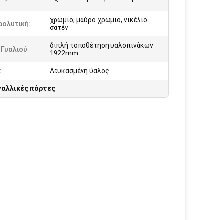
χρώμιο, μαύρο χρώμιο, νικέλιο
ρολυτική:
σατέν
διπλή τοποθέτηση υαλοπινάκων
Γυαλιού:
1922mm
:
Λευκασμένη ύαλος
γαλλικές πόρτες