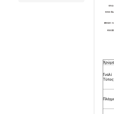
Χρώμ
Γυαλί
Τύπος
Πλέγμ