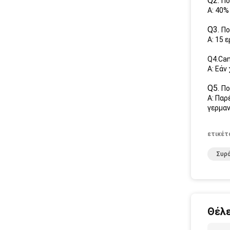
Q2.
Πο
Α: 40%
Q3.
Πο
Α: 15 
Q4.Can
Α: Εάν
Q5.
Πο
Α: Παρ
γερμαν
ετικέτ
Συρό
Θέλε