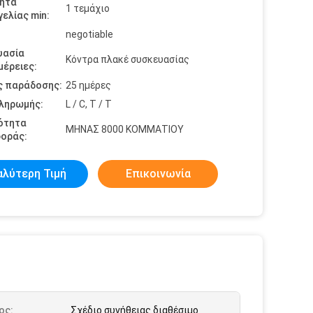
ητα
1 τεμάχιο
ελίας min:
negotiable
υασία
Κόντρα πλακέ συσκευασίας
έρειες:
ς παράδοσης:
25 ημέρες
πληρωμής:
L / C, T / T
ότητα
ΜΗΝΑΣ 8000 ΚΟΜΜΑΤΙΟΥ
οράς:
αλύτερη Τιμή
Επικοινωνία
ος:
Σχέδιο συνήθειας διαθέσιμο