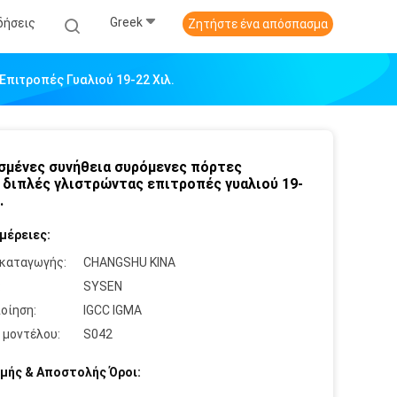
Greek
δήσεις
Ζητήστε ένα απόσπασμα
Επιτροπές Γυαλιού 19-22 Χιλ.
σμένες συνήθεια συρόμενες πόρτες
, διπλές γλιστρώντας επιτροπές γυαλιού 19-
.
μέρειες:
καταγωγής:
CHANGSHU ΚΙΝΑ
:
SYSEN
οίηση:
IGCC IGMA
 μοντέλου:
S042
μής & Αποστολής Όροι: