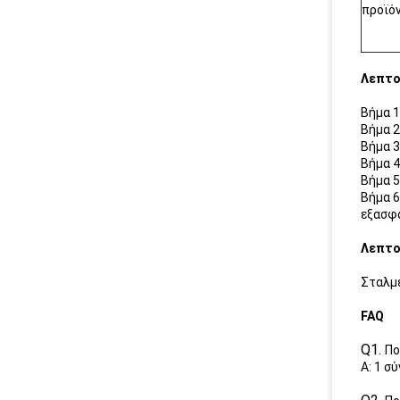
προϊό
Λεπτο
Βήμα 1
Βήμα 2
Βήμα 3
Βήμα 4
Βήμα 5
Βήμα 6
εξασφα
Λεπτο
Σταλμέ
FAQ
Q1.
Πο
Α: 1 σ