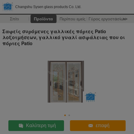
Changshu Sysen glass products Co. Ltd.
Σπίτι
Προϊόντα
Περίπου εμείς
Γύρος εργοστασίων
>>
Σαφείς συρόμενες γαλλικές πόρτες Patio
λοξοτμήσεων, γαλλικό γυαλί ασφάλειας που οι
πόρτες Patio
Καλύτερη τιμή
επαφή