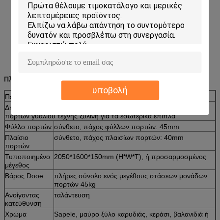
Πληροφορίες επιχείρησης
υποβολή
Περιγραφή του προϊόντος
Δημοφιλέστερη διπλή μετριασμένη πόρτα της Κίνας συρόμενων
πορτών γυαλιού τέχνης ξύλινη για τα εσωτερικά έπιπλα
Φύλλο πορτών
σύνθετο, πάχος φύλλων πορτών: 45mm
Πλαίσιο
σύνθετο, πάχος πλαισίων πορτών: 40mm
πορτών
Τυποποιημένο
2050*1600*150mm (H*W*T), ή προσαρμοσμένος
μέγεθος
Βάρος Dooe
πλήρες σύνολο ενός μεγέθους στάσεων μονάδων
πορτών 45kg
Ανοίγοντας
ταλάντευση
κατεύθυνση
Χρώμα
Sapele, μαύρο ξύλο καρυδιάς, κεράσι, βαλανιδιά ή