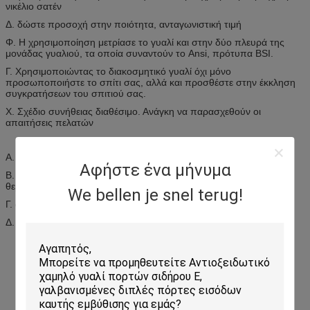
νικέλιο σατέν
Δ. δώστε προσοχή στην ποιότητα, ανταγωνιστική τιμή
Φ. Η χρησιμοποίηση μετρίασε το γυαλί και στην δύο πλευρά της
μονάδας γυαλιού, τα οποία συναντούν το Ansi, πρότυπα BSI.
Γ. Χρησιμοποιώντας το διακοσμητικό γυαλί όχι μόνο
προσωποποιήστε το σπίτι σας, αλλά και προσθέστε στην έκκληση
συγκρατήσεων του σπιτιού σας.
Χ. Σχέδιο συνήθειας διαθέσιμο. Ανάγκη να παρασχεθούν οι
απαιτήσεις πελατών
Α. σύγχρονο ύφος, μοναδικό
Αφήστε ένα μήνυμα
Β. αντίσταση θερμότητας, αντίσταση ειδοποίησης, που κρατά
θερμός
We bellen je snel terug!
Γ. αντίσταση οξυγόνωσης, resisitance προσκρούσεων
Δ. αντέξτε την υψηλή & χαμηλή θερμοκρασία