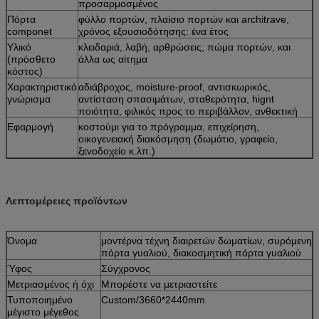
προσαρμοσμένος
Πόρτα
φύλλο πορτών, πλαίσιο πορτών και architrave,
componet
χρόνος εξουσιοδότησης: ένα έτος
Υλικό
κλειδαριά, λαβή, αρθρώσεις, πώμα πορτών, και
(πρόσθετο
άλλα ως αίτημα
κόστος)
Χαρακτηριστικό
αδιάβροχος, moisture-proof, αντισκωρικός,
γνώρισμα
αντίσταση σπασιμάτων, σταθερότητα, hignt
ποιότητα, φιλικός προς το περιβάλλον, ανθεκτική
Εφαρμογή
κοστούμι για το πρόγραμμα, επιχείρηση,
οικογενειακή διακόσμηση (δωμάτιο, γραφείο,
ξενοδοχείο κ.λπ.)
Λεπτομέρειες προϊόντων
Όνομα
μοντέρνα τέχνη διαιρετών δωματίων, συρόμενη
πόρτα γυαλιού, διακοσμητική πόρτα γυαλιού
Ύφος
Σύγχρονος
Μετριασμένος ή όχι
Μπορέστε να μετριαστείτε
Τυποποιημένο
Custom/3660*2440mm
μέγιστο μέγεθος