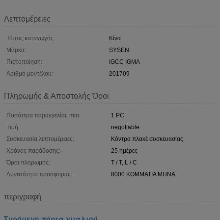
Λεπτομέρειες
Τόπος καταγωγής:
Κίνα
Μάρκα:
SYSEN
Πιστοποίηση:
IGCC IGMA
Αριθμό μοντέλου:
201709
Πληρωμής & Αποστολής Όροι
Ποσότητα παραγγελίας min:
1 PC
Τιμή:
negotiable
Συσκευασία λεπτομέρειες:
Κόντρα πλακέ συσκευασίας
Χρόνος παράδοσης:
25 ημέρες
Όροι πληρωμής:
T / T, L / C
Δυνατότητα προσφοράς:
8000 ΚΟΜΜΑΤΙΑ ΜΗΝΑ
περιγραφή
Συρόμενη πόρτα γυαλιού