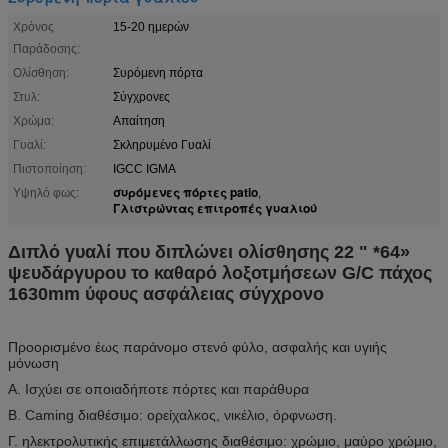
Χρόνος
15-20 ημερών
Παράδοσης:
Ολίσθηση:
Συρόμενη πόρτα
Στυλ:
Σύγχρονες
Χρώμα:
Απαίτηση
Γυαλί:
Σκληρυμένο Γυαλί
Πιστοποίηση:
IGCC IGMA
συρόμενες πόρτες patio
Υψηλό φως:
,
Γλιστρώντας επιτροπές γυαλιού
Διπλό γυαλί που διπλώνει ολίσθησης 22 " *64»
ψευδάργυρου το καθαρό λοξοτμήσεων G/C πάχος
1630mm ύφους ασφάλειας σύγχρονο
Προορισμένο έως παράνομο στενό φύλο, ασφαλής και υγιής
μόνωση
Α. Ισχύει σε οποιαδήποτε πόρτες και παράθυρα
Β. Caming διαθέσιμο: ορείχαλκος, νικέλιο, όρφνωση.
Γ. ηλεκτρολυτικής επιμετάλλωσης διαθέσιμο: χρώμιο, μαύρο χρώμιο,