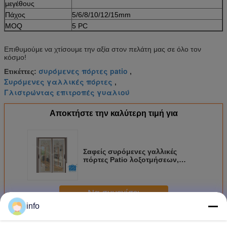
μεγέθους
Πάχος
5/6/8/10/12/15mm
MOQ
5 PC
Επιθυμούμε να χτίσουμε την αξία στον πελάτη μας σε όλο τον
κόσμο!
συρόμενες πόρτες patio
Ετικέττες:
,
Συρόμενες γαλλικές πόρτες
,
Γλιστρώντας επιτροπές γυαλιού
Αποκτήστε την καλύτερη τιμή για
Σαφείς συρόμενες γαλλικές
πόρτες Patio λοξοτμήσεων,
γαλλικό γυαλί ασφάλειας που οι
πόρτες Patio
Να συνεχίσει
info
Συρόμενη πόρτα γυαλιού
Περισσότεροι