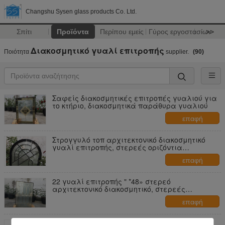
Changshu Sysen glass products Co. Ltd.
Σπίτι
Προϊόντα
Περίπου εμείς
Γύρος εργοστασίων
>>
Διακοσμητικό γυαλί επιτροπής
Ποιότητα
supplier.
(90)
Σαφείς διακοσμητικές επιτροπές γυαλιού για
το κτήριο, διακοσμητικά παράθυρα γυαλιού
επαφή
Στρογγυλό τοπ αρχιτεκτονικό διακοσμητικό
γυαλί επιτροπής, στερεές οριζόντια
μετριασμένες επιτροπές γυαλιού
επαφή
22 γυαλί επιτροπής " *48» στερεό
αρχιτεκτονικό διακοσμητικό, στερεές
οριζόντια μετριασμένες επιτροπές γυαλιού
επαφή
Χαμηλές επιτροπές πορτών γυαλιού Ε 3.2m