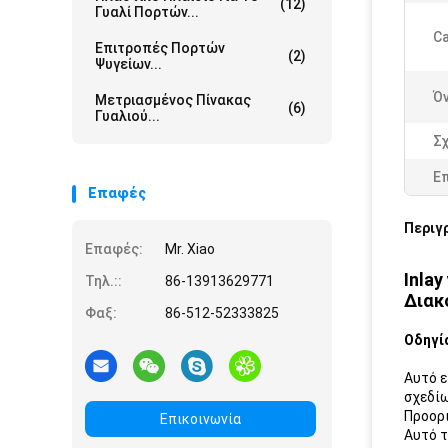
(12)
Γυαλί Πορτών...
Ca
Επιτροπές Πορτών
(2)
Ψυγείων...
Ό
Μετριασμένος Πίνακας
(6)
Γυαλιού...
Σ
Ε
Επαφές
Περιγ
Επαφές:
Mr. Xiao
Inla
Τηλ.::
86-13913629771
Διακ
Φαξ:
86-512-52333825
Οδηγί
Αυτό ε
σχεδίω
Προορι
Επικοινωνία
Αυτό τ