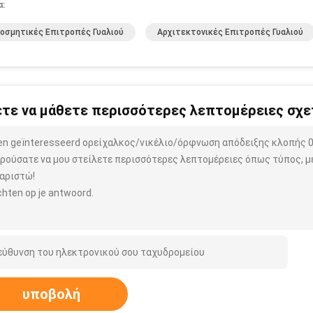
α:
οσμητικές Επιτροπές Γυαλιού
Αρχιτεκτονικές Επιτροπές Γυαλιού
τε να μάθετε περισσότερες λεπτομέρειες σχετ
ben geïnteresseerd ορείχαλκος/νικέλιο/όρφνωση απόδειξης κλοπής 0
ρούσατε να μου στείλετε περισσότερες λεπτομέρειες όπως τύπος, μέ
αριστώ!
hten op je antwoord.
υποβολή