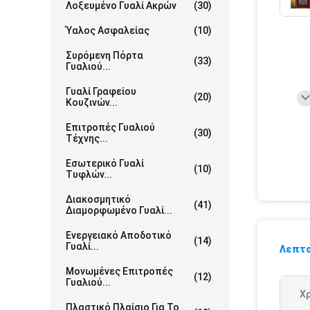
Λοξευμένο Γυαλί Ακρών
(30)
Ύαλος Ασφαλείας
(10)
Συρόμενη Πόρτα
(33)
Γυαλιού...
Γυαλί Γραφείου
(20)
Κουζινών...
Επιτροπές Γυαλιού
(30)
Τέχνης...
Εσωτερικό Γυαλί
(10)
Τυφλών...
Διακοσμητικό
(41)
Διαμορφωμένο Γυαλί...
Ενεργειακό Αποδοτικό
(14)
Γυαλί...
Λεπτο
Μονωμένες Επιτροπές
(12)
Γυαλιού...
Χ
Πλαστικό Πλαίσιο Για Το