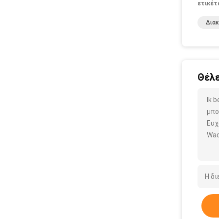
ετικέτ
Διακ
Θέλε
Ik 
μπο
Ευχ
Wac