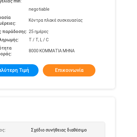
ελίας min:
negotiable
υασία
Κόντρα πλακέ συσκευασίας
έρειες:
ς παράδοσης:
25 ημέρες
πληρωμής:
T / T, L / C
ότητα
8000 ΚΟΜΜΑΤΙΑ ΜΗΝΑ
οράς:
αλύτερη Τιμή
Επικοινωνία
ος:
Σχέδιο συνήθειας διαθέσιμο