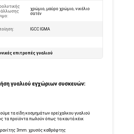
ρολυτικής
χρώμιο, μαύρο χρώμιο, νικέλιο
τάλλωσης
σατέν
ιμο:
ποίηση:
IGCC IGMA
νικές επιτροπές γυαλιού
Χρήση γυαλιού εγχώριων συσκευών:
ιούμε τα είδη κοσμημάτων ορείχαλκου γυαλιού
ος τα προϊόντα πωλούν όπως τα καυτά κέικ
, γρανίτης 3mm. χρυσός καθρέφτης