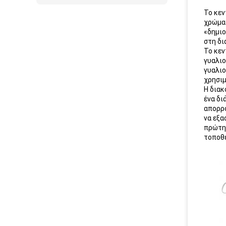
Το κεν
χρώματ
«δημιο
στη δι
Το κεν
γυαλιο
γυαλιο
χρησιμ
Η διακ
ένα δι
απορρο
να εξα
πρώτη 
τοποθ