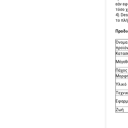
εάν εφ
τόσο χ
4). De
το πλή
Προδι
Όνομα
προϊό
Κατασ
Μέγεθ
Πάχος
Μορφ
Υλικό
Τεχνι
Εφαρμ
Ζωή