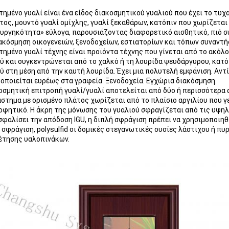
τημένο γυαλί είναι ένα είδος διακοσμητικού γυαλιού που έχει το τυχ
ος, μουντό γυαλί ομίχλης, γυαλί ξεκαθάρων, κατόπιν που χωρίζετα
υργηκότητα» εύλογα, παρουσιάζοντας διαφορετικό αισθητικό, πιό 
ακόσμηση οικογενειών, ξενοδοχείων, εστιατορίων και τόπων συναντ
τημένο γυαλί τέχνης είναι προϊόντα τέχνης που γίνεται από το ακόλ
ύ και συγκεντρώνεται από το χαλκό ή τη λουρίδα ψευδάργυρου, κατ
ύ στη μέση από την καυτή λουρίδα. Έχει μια πολυτελή εμφάνιση. Αντί
οποιείται ευρέως στα γραφεία. Ξενοδοχεία. Εγχώρια διακόσμηση.
οσμητική επιτροπή γυαλί/γυαλί αποτελείται από δύο ή περισσότερα 
άστημα με ορισμένο πλάτος χωρίζεται από το πλαίσιο αργιλίου που γ
φητικό. Η άκρη της μόνωσης του γυαλιού σφραγίζεται από τις υψηλ
σφαλίσει την απόδοση IGU, η διπλή σφράγιση πρέπει να χρησιμοποιηθε
σφράγιση, polysulfid οι δομικές στεγανωτικές ουσίες λάστιχου ή πυ
έτησης υαλοπινάκων.