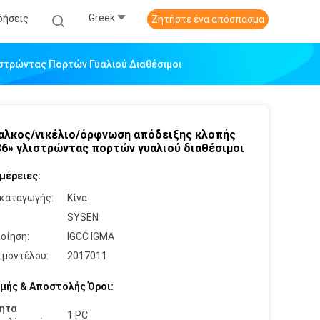
Greek
δήσεις
Ζητήστε ένα απόσπασμα
ιστρώντας Πορτών Γυαλιού Διαθέσιμοι
αλκος/νικέλιο/όρφνωση απόδειξης κλοπής
*36» γλιστρώντας πορτών γυαλιού διαθέσιμοι
μέρειες:
καταγωγής:
Κίνα
:
SYSEN
οίηση:
IGCC IGMA
 μοντέλου:
2017011
μής & Αποστολής Όροι:
ητα
1 PC