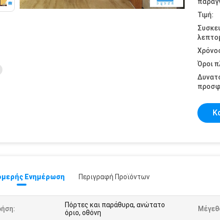
παραγγ
Τιμή:
Συσκε
λεπτομ
Χρόνο
Όροι 
Δυνατ
προσφ
Κ
μερής Ενημέρωση
Περιγραφή Προϊόντων
Πόρτες και παράθυρα, ανώτατο
ρήση:
Μέγεθ
όριο, οθόνη