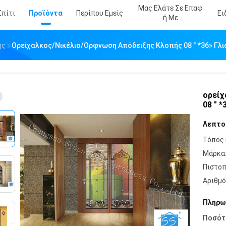
Μας Ελάτε Σε Επαφ
Σπίτι
Προϊόντα
Περίπου Εμείς
Ει
Ή Με
ής
Ορείχαλκος/νικέλιο/όρφνωση Απόδειξης Κλοπής 08 " *36» Γλ
ορείχ
08 " 
Λεπτο
Τόπος 
Μάρκα
Πιστοπ
Αριθμό
Πληρω
Ποσότ