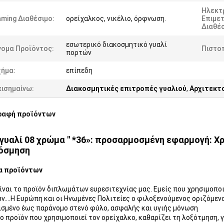
Ηλεκτ
ming Διαθέσιμο:
ορείχαλκος, νικέλιο, όρφνωση.
Επιμε
Διαθέσ
εσωτερικό διακοσμητικό γυαλί
νομα Προϊόντος:
Πιστο
πορτών
χήμα:
επίπεδη
πισημαίνω:
Διακοσμητικές επιτροπές γυαλιού
,
Αρχιτεκτο
ραφή προϊόντων
y γυαλί 08 χρώμα " *36»: προσαρμοσμένη εφαρμογή: 
όσμηση
α προϊόντων
ίναι το προϊόν διπλωμάτων ευρεσιτεχνίας μας. Εμείς που χρησιμοπο
ν….Η Ευρώπη και οι Ηνωμένες Πολιτείες ο φιλοξενούμενος οριζόμεν
σμένο έως παράνομο στενό φύλο, ασφαλής και υγιής μόνωση
ο προϊόν που χρησιμοποιεί τον ορείχαλκο, καθαρίζει τη λοξότμηση