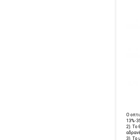
Ο οπτ
13%-35
2). Το
αδρανέ
3). Το