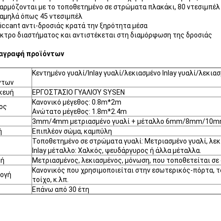
αρμόζονται με το τοποθετημένο σε στρώματα πλακάκι, 80 ντεσιμπέλ
αμηλά όπως 45 ντεσιμπέλ
siccant αντι-δροσιάς κρατά την ξηρότητα μέσα
κτρο διαστήματος και αντιστέκεται στη διαμόρφωση της δροσιάς
αγραφή προϊόντων
Κεντημένο γυαλί/Inlay γυαλί/λεκιασμένο Inlay γυαλί/λεκια
ντων
κευή
ΕΡΓΟΣΤΆΣΙΟ ΓΥΑΛΙΟΎ SYSEN
Κανονικό μέγεθος: 0.8m*2m
ος
Ανώτατο μέγεθος: 1.8m*2.4m
3mm/4mm μετριασμένο γυαλί + μέταλλο 6mm/8mm/10mm
ή
Επιπλέον σώμα, καμπύλη
Τοποθετημένο σε στρώματα γυαλί: Μετριασμένο γυαλί, λεκ
Inlay μέταλλο: Χαλκός, ψευδάργυρος ή άλλα μέταλλα.
κή
Μετριασμένος, λεκιασμένος, μόνωση, που τοποθετείται σ
Κανονικός που χρησιμοποιείται στην εσωτερικός-πόρτα, το
ογή
τοίχο, κ.λπ.
Επάνω από 30 έτη