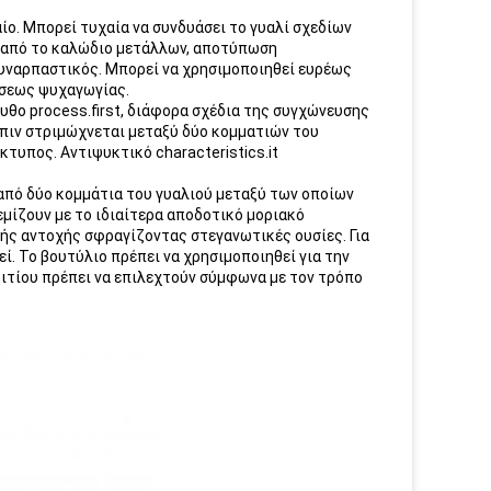
αίο. Μπορεί τυχαία να συνδυάσει το γυαλί σχεδίων
ι από το καλώδιο μετάλλων, αποτύπωση
συναρπαστικός. Μπορεί να χρησιμοποιηθεί ευρέως
ήσεως ψυχαγωγίας.
ουθο process.first, διάφορα σχέδια της συγχώνευσης
όπιν στριμώχνεται μεταξύ δύο κομματιών του
κτυπος. Αντιψυκτικό characteristics.it
από δύο κομμάτια του γυαλιού μεταξύ των οποίων
εμίζουν με το ιδιαίτερα αποδοτικό μοριακό
ής αντοχής σφραγίζοντας στεγανωτικές ουσίες. Για
ί. Το βουτύλιο πρέπει να χρησιμοποιηθεί για την
ριτίου πρέπει να επιλεχτούν σύμφωνα με τον τρόπο