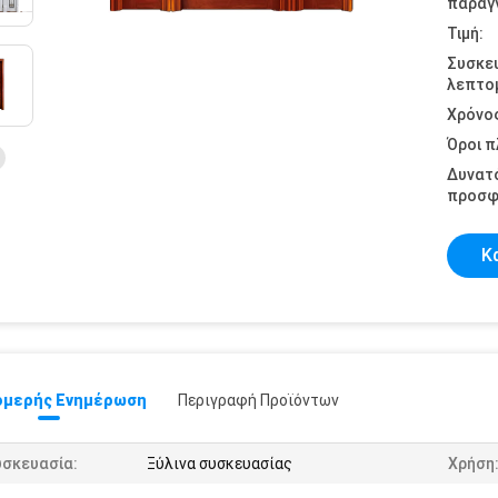
παραγγ
Τιμή:
Συσκε
λεπτομ
Χρόνο
Όροι 
Δυνατ
προσφ
Κ
μερής Ενημέρωση
Περιγραφή Προϊόντων
υσκευασία:
Ξύλινα συσκευασίας
Χρήση