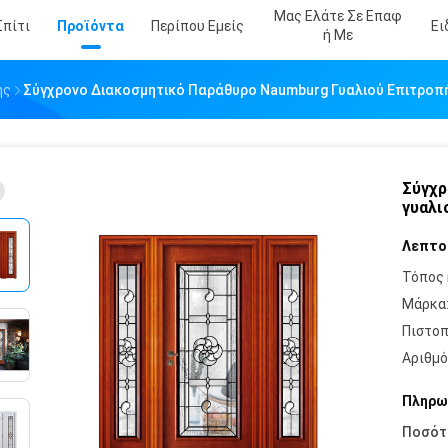
Μας Ελάτε Σε Επαφ
Σπίτι
Προϊόντα
Περίπου Εμείς
Ει
Ή Με
ής
Σύγχρονο Διακοσμητικό Παράθυρο Naumburg Γυαλιού Επιτροπής
Σύγχρ
γυαλι
Λεπτο
Τόπος 
Μάρκα
Πιστοπ
Αριθμό
Πληρω
Ποσότ