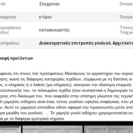
υλ:
Σύγχρονες
Όνομα
φαρμογή:
κτίριο
Όνομα
ιχειρήσεις
Τύπος
κατασκευαστής
ύπος:
Τοίχω
πισημαίνω:
Διακοσμητικές επιτροπές γυαλιού
,
Αρχιτεκτο
ραφή προϊόντων
εμφανές ότι στους πιό πρόσφατους Μεσαίωνες το εργαστήριο του κύριο
ρηση, ικανή τις διάφορες κατηγορίες σχεδίων, σύμφωνα με τη δαπάνη οι
ς, ο κληρικός ή ο λαϊκός (μη κληρικός), άσκησαν την ιδιαίτερη επιρρο
οσώπευσής του, το τελειωμένο σχέδιο ήταν ουσιαστικά η δημιουργία τ
έχνης στο δικαίωμα του, που εκφράζει στην επίσημη γλώσσα της τεχνική
λί χαμηλός-σιδήρου είναι ένας τύπος γυαλιού υψηλός-σαφήνειας που γί
υ. Αυτό το χαμηλού επιπέδου ofiron αφαιρεί την πρασινωπός-μπλε από
ρα μεγέθη του γυαλιού. … Το χαμηλό γυαλί σιδήρου χρησιμοποιείται ευ
αι με τα διάφορα εμπορικά σήματα.