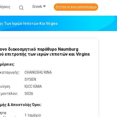
Greek
δήσεις
Ζητήστε ένα απόσπασμα
 Των Ιερών Ιπποτών Και Virgins
ονο διακοσμητικό παράθυρο Naumburg
ού επιτροπής των ιερών ιπποτών και Virgins
μέρειες:
καταγωγής:
CHANGSHU ΚΙΝΑ
:
SYSEN
οίηση:
IGCC IGMA
 μοντέλου:
S026
μής & Αποστολής Όροι:
ητα
1 τεμάχιο