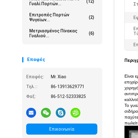
(12)
Γυαλί Πορτών...
Στ
Επιτροπές Πορτών
(2)
Ε
Ψυγείων...
Επ
Μετριασμένος Πίνακας
(6)
Τ
Γυαλιού...
Ε
Επαφές
Περιγ
Είναι 
Επαφές:
Mr. Xiao
επιχεί
Τηλ.::
86-13913629771
χορηγό
αντιπρ
Φαξ:
86-512-52333825
καλλιτ
Το γυα
σιδήρο
παχύτε
πωλείτ
Επικοινωνία