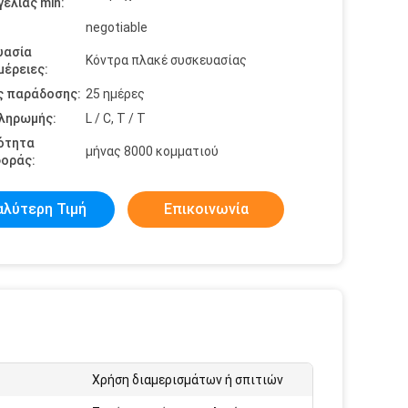
ελίας min:
negotiable
υασία
Κόντρα πλακέ συσκευασίας
έρειες:
ς παράδοσης:
25 ημέρες
πληρωμής:
L / C, T / T
ότητα
μήνας 8000 κομματιού
οράς:
αλύτερη Τιμή
Επικοινωνία
:
Χρήση διαμερισμάτων ή σπιτιών