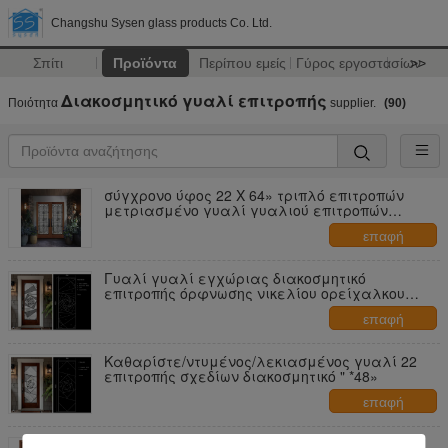
Changshu Sysen glass products Co. Ltd.
Σπίτι
Προϊόντα
Περίπου εμείς
Γύρος εργοστασίων
>>
Διακοσμητικό γυαλί επιτροπής
Ποιότητα
supplier.
(90)
σύγχρονο ύφος 22 X 64» τριπλό επιτροπών
μετριασμένο γυαλί γυαλιού επιτροπών
φύλλων
επαφή
Γυαλί γυαλί εγχώριας διακοσμητικό
επιτροπής όρφνωσης νικελίου ορείχαλκου
λεκιασμένο για την εκκλησία
επαφή
Καθαρίστε/ντυμένος/λεκιασμένος γυαλί 22
επιτροπής σχεδίων διακοσμητικό " *48»
επαφή
Το αρχιτεκτονικό διακοσμητικό γυαλί πορτών