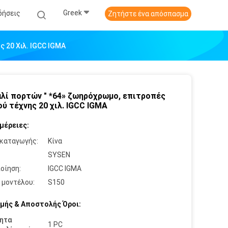
Greek
δήσεις
Ζητήστε ένα απόσπασμα
 20 Χιλ. IGCC IGMA
αλί πορτών " *64» ζωηρόχρωμο, επιτροπές
ού τέχνης 20 χιλ. IGCC IGMA
μέρειες:
καταγωγής:
Κίνα
:
SYSEN
οίηση:
IGCC IGMA
 μοντέλου:
S150
μής & Αποστολής Όροι:
ητα
1 PC