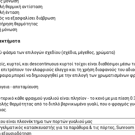
ής μόνωση
λή θερμική αντίσταση
λή ένταση
νός να εξασφαλίσει διάβρωση
τήρηση θερμότητας
ή μόνωση
εκτήματα
ύ φάσμα των επιλογών σχεδίου (σχέδια, μέγεθος, χρώματα)
είς, κυρτοί, και descontinuous κυρτοί τοίχοι είναι διαθέσιμοι μέσω
 επιτρέπουν τον ελαφριούς έλεγχο και τη χρήση διαφανούς του αδ
αιρα μπορεί να δημιουργηθεί με την επιλογή των χρωματισμένων φ
ργεια - αποταμίευση
τερικό κάθε φραγμού γυαλιού είναι πλησίον - το κενό με μια πίεση 0
λής θερμότητας από το διπλό βερνικωμένο γυαλί, που ο φραγμός γυ
ιας.
ου είναι πλεονέκτημα των πορτών γυαλιού μας
γγελματικός κατασκευαστής για τα παράθυρα & τις πόρτες, Sunroom
ή εξουσιοδότηση