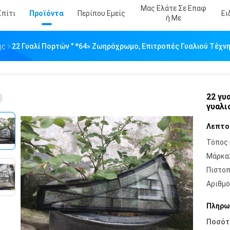
Μας Ελάτε Σε Επαφ
Σπίτι
Προϊόντα
Περίπου Εμείς
Ει
Ή Με
ής
22 Γυαλί Πορτών " *64» Ζωηρόχρωμο, Επιτροπές Γυαλιού Τέχνης
22 γυ
γυαλι
Λεπτο
Τόπος 
Μάρκα
Πιστοπ
Αριθμό
Πληρω
Ποσότ