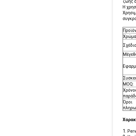
ζωής σ
Η χρησ
Χρησιμ
συγκρα
Προϊό
Χρώμ
Σχέδι
Μέγεθ
Εφαρμ
Συσκε
MOQ:
Χρόνο
παράδ
Όροι
πληρω
Χαρακ
1.
Per