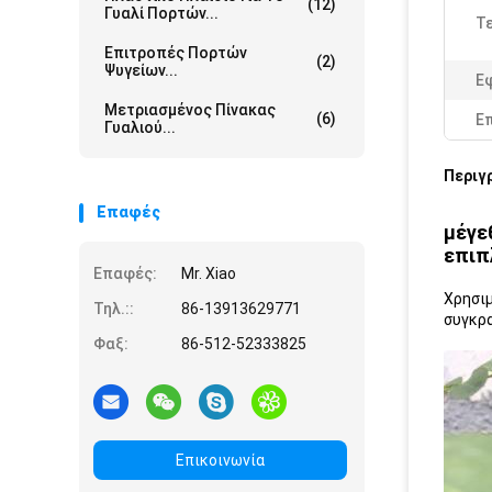
(12)
Γυαλί Πορτών...
Τε
Επιτροπές Πορτών
(2)
Ψυγείων...
Ε
Μετριασμένος Πίνακας
(6)
Ε
Γυαλιού...
Περιγ
Επαφές
μέγε
επιπ
Επαφές:
Mr. Xiao
Χρησιμ
Τηλ.::
86-13913629771
συγκρα
Φαξ:
86-512-52333825
Επικοινωνία