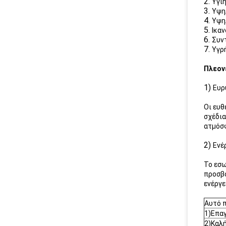
2.
Υγι
3.
Υψη
4.
Υψη
5.
Ικα
6.
Συν
7.
Υγρ
Πλεον
1)
Ευρ
Οι ευθ
σχέδια
ατμόσφ
2)
Ενέ
Το εσω
προσβο
ενέργε
Αυτό π
1)Επα
2)Καλ