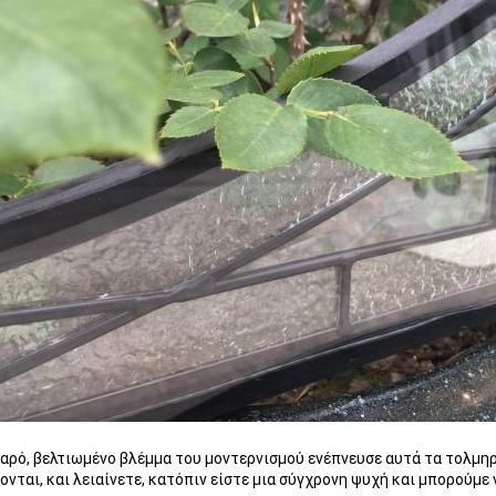
αρό, βελτιωμένο βλέμμα του μοντερνισμού ενέπνευσε αυτά τα τολμηρά
ονται, και λειαίνετε, κατόπιν είστε μια σύγχρονη ψυχή και μπορούμε