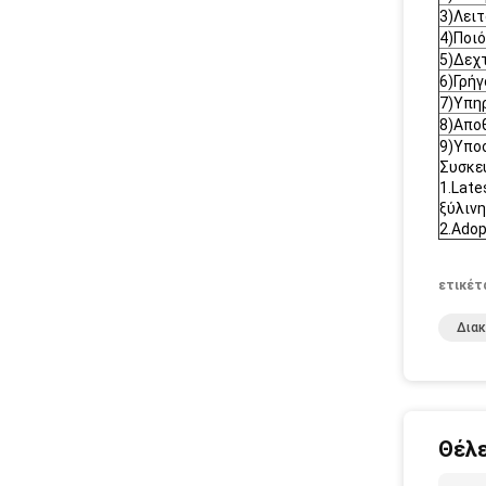
3)Λειτ
4)Ποι
5)Δεχ
6)Γρή
7)Υπη
8)Απο
9)Υποσ
Συσκε
1.Late
ξύλινη
2.Adop
ετικέτ
Διακ
Θέλε