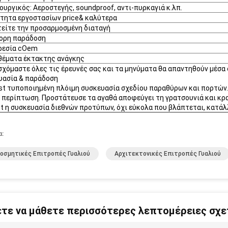
ουργικός: Αεροστεγής, soundproof, αντι-πυρκαγιά κ.λπ.
ότητα εργοστασίων price& καλύτερα
τείτε την προσαρμοσμένη διαταγή
γορη παράδοση
ρεσία cOem
θέματα έκτακτης ανάγκης
χόμαστε όλες τις έρευνές σας και τα μηνύματα θα απαντηθούν μέσα 
υασία & παράδοση
st τυποποιημένη πλόιμη συσκευασία σχεδίου παραθύρων και πορτών.
 περίπτωση. Προστάτευσε τα αγαθά αποφεύγει τη γρατσουνιά και κρ
t η συσκευασία διεθνών προτύπων, όχι εύκολα που βλάπτεται, κατάλλ
α:
οσμητικές Επιτροπές Γυαλιού
Αρχιτεκτονικές Επιτροπές Γυαλιού
τε να μάθετε περισσότερες λεπτομέρειες σχετ