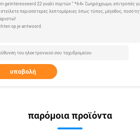
ben geïnteresseerd 22 γυαλί πορτών " *64» ζωηρόχρωμο, επιτροπές γ
 στείλετε περισσότερες λεπτομέρειες όπως τύπος, μέγεθος, ποσότητα
αριστώ!
hten op je antwoord.
υποβολή
παρόμοια προϊόντα