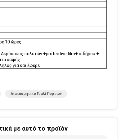
σε 10 ώρες
 Αερόσακος παλετών +protective film+ σιδήρου +
ατά σαφής.
ηλος για και έφερε.
Διακοσμητικό Γυαλί Πορτών
ικά με αυτό το προϊόν