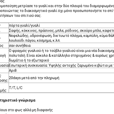
ας.
ιμοποίηση μετρίασε το γυαλί και στην δύο πλευρά του διαμορφωμένου
οποιώντας το διακοσμητικό γυαλί όχι μόνο προσωποποιήστε το σπίτ
τήσεων του σπιτιού σας.
ν
πόρτα γυαλί/γυαλί
α
Σαφής, κόκκινος, πράσινος, μπλε, ρόδινος, σκούρο μπλε, καφετή
Νεφελώδης, υδρονέφωση, δικτυωτό πλέγμα, καμπύλη, κύμα θάλ
ο
λουλούδι πάγου, κόσμημα, κ.λπ.
ος
σαν συνήθεια
Ο φραγμός γυαλιού ή το τούβλο γυαλιού είναι μια νέα διακοσμη
ογή
πολυτελή. Είναι εύκολο & κατάλληλο στηριγμένος & ευρέως χρ
δωμάτιο ή το εξωτερικό
υασία
Εσωτερική συσκευασία: Υψηλής αντοχής ζαρωμένο κιβώτιο με 
Αριθ.
ς
20days μετά από την πληρωμή
οσης:
T/T, L/C
μής:
τηριστικό γνώρισμα
vious στο φως αλλά μη διαφανής