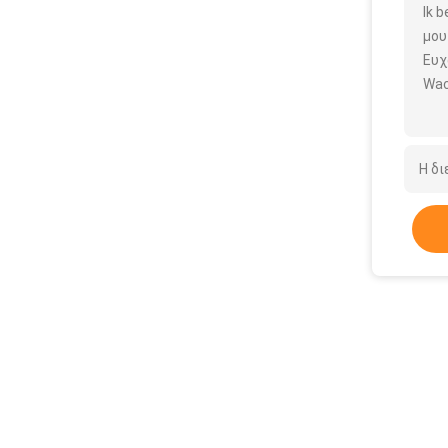
Ik 
μου
Ευχ
Wac