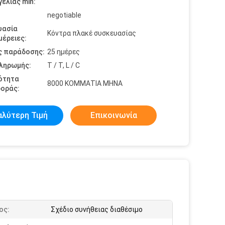
ελίας min:
negotiable
υασία
Κόντρα πλακέ συσκευασίας
έρειες:
ς παράδοσης:
25 ημέρες
πληρωμής:
T / T, L / C
ότητα
8000 ΚΟΜΜΑΤΙΑ ΜΗΝΑ
οράς:
αλύτερη Τιμή
Επικοινωνία
ος:
Σχέδιο συνήθειας διαθέσιμο