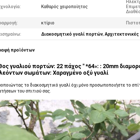
Ηλεκτ
χνολογία:
Καθαρός χειροποίητος
Επιμε
Διαθέσ
φαρμογή:
κτίριο
Πιστο
πισημαίνω:
Διακοσμητικό γυαλί πορτών
,
Αρχιτεκτονικές
ραφή προϊόντων
θος γυαλιού πορτών: 22 πάχος " *64»: : 20mm διαμο
λεόντων σωμάτων: Χαραγμένο οξύ γυαλί
οποιώντας το διακοσμητικό γυαλί όχι μόνο προσωποποιήστε το σπίτ
τήσεων του σπιτιού σας.