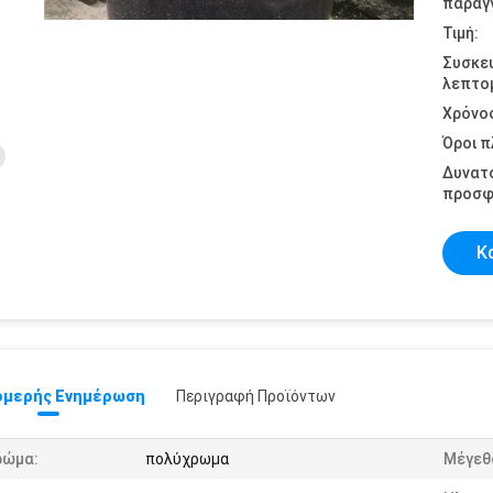
παραγγ
Τιμή:
Συσκε
λεπτομ
Χρόνο
Όροι 
Δυνατ
προσφ
Κ
μερής Ενημέρωση
Περιγραφή Προϊόντων
ρώμα:
πολύχρωμα
Μέγεθ