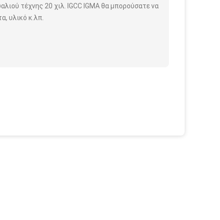
υαλιού τέχνης 20 χιλ. IGCC IGMA θα μπορούσατε να
, υλικό κ.λπ.