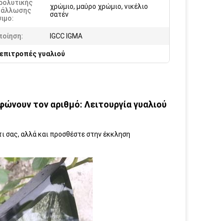
ρολυτικής
χρώμιο, μαύρο χρώμιο, νικέλιο
τάλλωσης
σατέν
ιμο:
ποίηση:
IGCC IGMA
 επιτροπές γυαλιού
ρφώνουν τον αριθμό: Λειτουργία γυαλιού
ι σας, αλλά και προσθέστε στην έκκληση