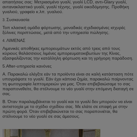
απαιτήσεις σας: Μετριασμένο γυαλί, γυαλί LCD, αντι-Glary γυαλί,
αντανακλαστικό γυαλί, γυαλί τέχνης, γυαλί οικοδόμησης. Προθήκη
γυαλιού, γραφείο κ.λπ. γυαλιού.
Συσκευασία
3.
Τοπ κλασική ομάδα φόρτωσης, μοναδικές σχεδιασμένες ισχυρές
ξύλινες περιπτώσεις, μετά από την υπηρεσία πώλησης.
ΛΙΜΕΝΑΣ
4.
Λιμενικές αποθήκες εμπορευμάτων εκτός από τρεις από τους
κύριους θαλάσσιους λιμένες εμπορευματοκιβωτίων της Κίνας,
εξασφαλίζοντας την κατάλληλη φόρτωση και τη γρήγορη παράδοση.
5.After-υπηρεσία κανόνες
Α. Παρακαλώ ελέγξτε εάν τα προϊόντα είναι σε καλή κατάσταση πότε
υπογράψατε το γυαλί. Εάν έχει κάποια ζημία, παρακαλώ παίρνοντας
τη φωτογραφία λεπτομερειών για μας. Όταν επιβεβαιώσαμε το σας
παραπονεθείτε, θα στέλνουμε το νέο γυαλί στην επόμενη διαταγή σε
σας.
Β. Όταν παραλαμβάνεται το γυαλί και το γυαλί δεν μπορούν να είναι
αντιστοιχία με το σχέδιο σχεδίου σας. Με ελάτε σε επαφή με στην
πρώτη φορά. Όταν επιβεβαιώνεται το σας παραπονιέται, θα
στέλνουμε το νέο γυαλί σε σας άμεσους.