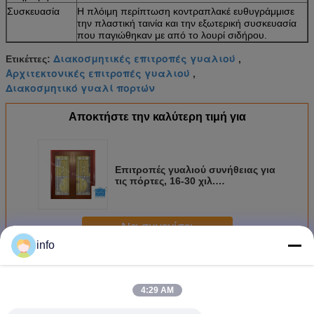
Συσκευασία
Η πλόιμη περίπτωση κοντραπλακέ ευθυγράμμισε
την πλαστική ταινία και την εξωτερική συσκευασία
που παγιώθηκαν με από το λουρί σιδήρου.
Διακοσμητικές επιτροπές γυαλιού
Ετικέττες:
,
Αρχιτεκτονικές επιτροπές γυαλιού
,
Διακοσμητικό γυαλί πορτών
Αποκτήστε την καλύτερη τιμή για
Επιτροπές γυαλιού συνήθειας για
τις πόρτες, 16-30 χιλ.
διακοσμητικού λεκιασμένου
γυαλιού
Να συνεχίσει
info
Διακοσμητικό γυαλί επιτροπής
Περισσότεροι
4:29 AM