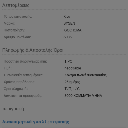
Λεπτομέρειες
Τόπος καταγωγής:
Κίνα
Μάρκα:
SYSEN
Πιστοποίηση:
IGCC IGMA
Αριθμό μοντέλου:
S035
Πληρωμής & Αποστολής Όροι
Ποσότητα παραγγελίας min:
1 PC
Τιμή:
negotiable
Συσκευασία λεπτομέρειες:
Κόντρα πλακέ συσκευασίας
Χρόνος παράδοσης:
25 ημέρες
Όροι πληρωμής:
T / T, L / C
Δυνατότητα προσφοράς:
8000 ΚΟΜΜΑΤΙΑ ΜΗΝΑ
περιγραφή
Διακοσμητικό γυαλί επιτροπής