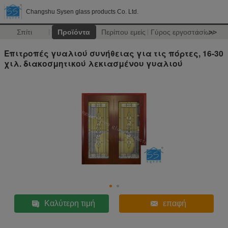
Changshu Sysen glass products Co. Ltd.
Σπίτι
Προϊόντα
Περίπου εμείς
Γύρος εργοστασίων
>>
Επιτροπές γυαλιού συνήθειας για τις πόρτες, 16-30
χιλ. διακοσμητικού λεκιασμένου γυαλιού
Καλύτερη τιμή
επαφή