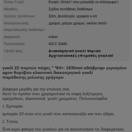
Τύπος Γυαλί:
Ενιαίο \ διπλό \ που μετριάζει το επίστρωμα \
Μέγεθος:
Σχέδιο συνήθειας διαθέσιμο
Χρήσεις προϊόντων:
Σπίτι, ξενοδοχείο, γραφείο κ.λπ.
Ηλεκτρολυτικής
χρώμιο, μαύρο χρώμιο, νικέλιο σατέν
επιμετάλλωσης διαθέσιμο:
εφαρμογή:
κτίριο
Πιστοποίηση:
IGCC IGMA
Διακοσμητικό γυαλί πορτών
Υψηλό φως:
,
Αρχιτεκτονικές επιτροπές γυαλιού
γυαλί 22 πορτών πάχος " *64»: 1630mm αδιάβροχο γεμισμένο
agon θορύβου κλασσικό διακοσμητικό γυαλί
παράδοσης μείωσης γρήγορο
Διάφορα μεγέθη για την επιλογή σας
Αυτό το προϊόν που χρησιμοποιεί τη σαφή λοξότμηση
ορείχαλκου, diammond. γυαλί χρώματος. Πολυσουλφίδιο
Εμπειρία:
1.
εμπειρία 10 ετών στο γυαλί που κατασκευάζει και που εξάγει.
Τύπος
2.
Ένα ευρύ φάσμα του γυαλιού για να ικανοποιήσει τις διαφορετικές