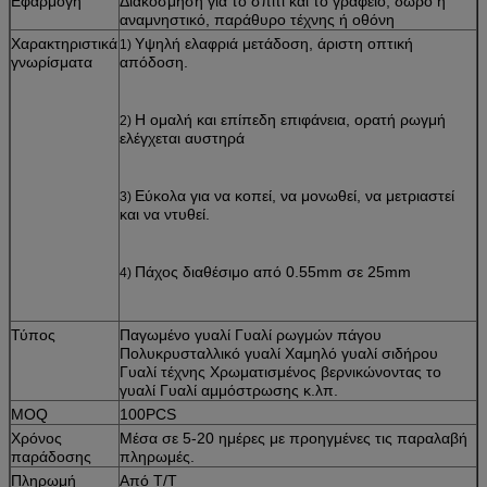
Εφαρμογή
Διακόσμηση για το σπίτι και το γραφείο, δώρο ή
αναμνηστικό, παράθυρο τέχνης ή οθόνη
Χαρακτηριστικά
Υψηλή ελαφριά μετάδοση, άριστη οπτική
1)
γνωρίσματα
απόδοση.
Η ομαλή και επίπεδη επιφάνεια, ορατή ρωγμή
2)
ελέγχεται αυστηρά
Εύκολα για να κοπεί, να μονωθεί, να μετριαστεί
3)
και να ντυθεί.
Πάχος διαθέσιμο από 0.55mm σε 25mm
4)
Τύπος
Παγωμένο γυαλί Γυαλί ρωγμών πάγου
Πολυκρυσταλλικό γυαλί Χαμηλό γυαλί σιδήρου
Γυαλί τέχνης Χρωματισμένος βερνικώνοντας το
γυαλί Γυαλί αμμόστρωσης κ.λπ.
MOQ
100PCS
Χρόνος
Μέσα σε 5-20 ημέρες με προηγμένες τις παραλαβή
παράδοσης
πληρωμές.
Πληρωμή
Από T/T