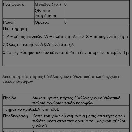
Γρατσουνιά
Μέγεθος (χιλ.)
0
Qty που
επιτρέπεται
Ρωγμή
Ορατός
0
Παρατήρηση
Λ = μήκος ατελειών. W = πλάτος ατελειών. S = τετραγωνικό μέτρο.
1.
Όλες οι μετρήσεις Λ &W είναι στο χιλ.
2.
Το μέγεθος φυσαλίδων κάτω από 2mm δεν μπορεί να υπερβεί 8 μέσ
3.
Διακοσμητικές πόρτες θύελλας γυαλιού/κλασικό παλαιό εγχώριο
ντεκόρ καραφών
Προϊόν
Διακοσμητικές πόρτες θύελλας γυαλιού/κλασικό
παλαιό εγχώριο ντεκόρ καραφών
Τμηματικό αριθ.
ZLAT6mm001
Προδιαγραφή
Κοπή του γυαλιού σύμφωνα με τις απαιτήσεις του
πελάτη μέσα στον περιορισμό του αρχικού φύλλου
γυαλιού