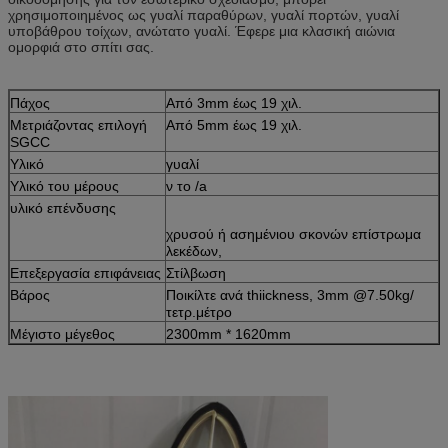
χρησιμοποιημένος ως γυαλί παραθύρων, γυαλί πορτών, γυαλί
υποβάθρου τοίχων, ανώτατο γυαλί. Έφερε μια κλασική αιώνια
ομορφιά στο σπίτι σας.
Πάχος
Από 3mm έως 19 χιλ.
Μετριάζοντας επιλογή
Από 5mm έως 19 χιλ.
SGCC
Υλικό
γυαλί
Υλικό του μέρους
ν το /a
υλικό επένδυσης
χρυσού ή ασημένιου σκονών επίστρωμα
λεκέδων,
Επεξεργασία επιφάνειας
Στίλβωση
Βάρος
Ποικίλτε ανά thiickness, 3mm @7.50kg/
τετρ.μέτρο
Μέγιστο μέγεθος
2300mm * 1620mm