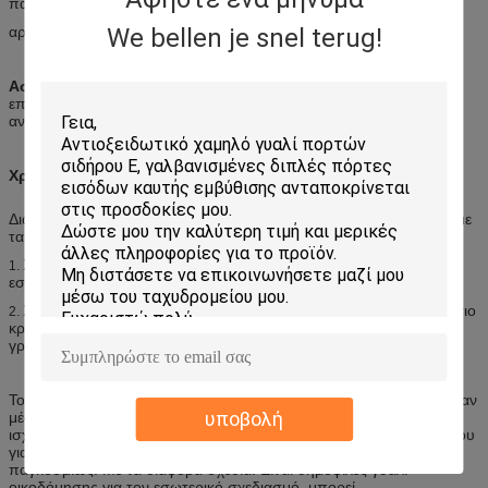
παλαιό
αρχιτεκτονικές στις δυτικές χώρες.
We bellen je snel terug!
Ασφάλεια
-Το γυαλί που χρησιμοποιείται στην επιτροπή γυαλιού
επεξεργασμένου σιδήρου είναι γυαλί, δεν είναι καμία ζημιά για τους
ανθρώπους όταν είναι έσπασε, συγχρόνως θα γίνει μικροί κόκκοι.
Χρήση εφαρμογής:
Διακόσμηση τοίχων και πατωμάτων – αντικαταστήστε ή ταιριάξτε με
τα κεραμικά κεραμίδια, καθρέφτες, πέτρα.
Χρησιμοποιώντας δημόσια τη διακόσμηση – ξενοδοχείο,
1.
εστιατόρια, λέσχες, γραφεία.
Χρησιμοποιώντας στην εγχώρια διακόσμηση – καθιστικό, δωμάτιο
2.
κρεβατιών, δωμάτιο λουτρών, διαφανή χωρίσματα, πόρτες του
γραφείου και ντουλάπια.
Το γυαλί SYSEN είναι ένας τύπος φορμαρισμένου γυαλιού, που ήταν
υποβολή
μέσω υψηλού θερμαίνοντας πάνω από 72 ώρες στο πρότυπο,
ισχυρό όμορφο στερεό γυαλί μορφής, συμπάθεια του σχεδιαστή του
για την εμπορική και εγχώρια διακόσμηση, χρησιμοποιείται καλά
παγκοσμίως. Με τα διάφορα σχέδια. Είναι δημοφιλές γυαλί
οικοδόμησης για τον εσωτερικό σχεδιασμό, μπορεί