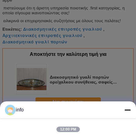
appe
πιστεύουμε ότι η άριστη υπηρεσία ποιοτικής .first κατηγορίας, η
οποία σίγουρα ικανοποιώντας σας!
ειλικρινά οι επιχειρησιακές συζητήσεις με όλους τους πελάτες!
Διακοσμητικές επιτροπές γυαλιού
Ετικέττες:
,
Αρχιτεκτονικές επιτροπές γυαλιού
,
Διακοσμητικό γυαλί πορτών
Αποκτήστε την καλύτερη τιμή για
Διακοσμητικό γυαλί πορτών
ορείχαλκου συνήθειας, σαφείς
στερεές διακοσμητικές επιτροπές
γυαλιού
Να συνεχίσει
info
Διακοσμητικό γυαλί επιτροπής
Περισσότεροι
12:00 PM