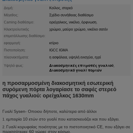
Δομή:
Κοίλος, στερεό
Μέγεθος:
Σχέδιο συνήθειας διαθέσιμο
Caming διαθέσιμο:
ορείχαλκος, νικέλιο, όρφνωση.
Ηλεκτρολυτικής
χρώμιο, μαύρο χρώμιο, νικέλιο σατέν
επιμετάλλωσης διαθέσιμο:
εφαρμογή:
κτίριο
Πιστοποίηση:
IGCC IGMA
πλεονεκτήματα:
η ασφάλεια, υψηλή ενισχύει, ηχεί
Διακοσμητικές επιτροπές γυαλιού
Υψηλό φως:
,
Διακοσμητικό γυαλί πορτών
η προσαρμοσμένη διακοσμητική εσωτερική
συρόμενη πόρτα λογαρίασε το σαφές στερεό
πάχος γυαλιού: ορείχαλκος 1630mm
Γυαλί Sysen- Οποιου δήποτε, καλύτερα από άλλοι
εμπειρία 10 ετών στο γυαλί που κατασκευάζει και που εξάγει.
1.
Γυαλί κορυφαίας ποιότητας με το πιστοποιητικό CE, που εξάγει σε
2.
περισσότερες 60 χώρες στον κόσμο.