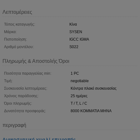
Λεπτομέρειες
Τόπος καταγωγής:
Κίνα
Μάρκα:
SYSEN
Πιστοποίηση:
IGCC IGMA
Αριθμό μοντέλου:
S022
Πληρωμής & Αποστολής Όροι
Ποσότητα παραγγελίας min:
1 PC
Τιμή:
negotiable
Συσκευασία λεπτομέρειες:
Κόντρα πλακέ συσκευασίας
Χρόνος παράδοσης:
25 ημέρες
Όροι πληρωμής:
T / T, L / C
Δυνατότητα προσφοράς:
8000 ΚΟΜΜΑΤΙΑ ΜΗΝΑ
περιγραφή
Διακοσμητικό γυαλί επιτροπής