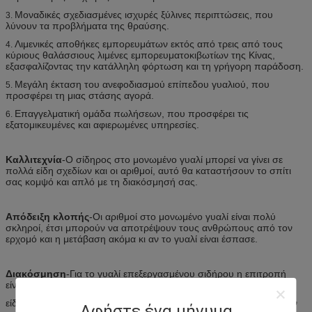
Μοναδικές σχεδιασμένες ισχυρές ξύλινες περιπτώσεις, που
3.
λύνουν τα προβλήματα της θραύσης.
Λιμενικές αποθήκες εμπορευμάτων εκτός από τρεις από τους
4.
κύριους θαλάσσιους λιμένες εμπορευματοκιβωτίων της Κίνας,
εξασφαλίζοντας την κατάλληλη φόρτωση και τη γρήγορη παράδοση.
Μεγάλη έκταση του ανεφοδιασμού επίπεδου γυαλιού, που
5.
προσφέρει τη μιας στάσης αγορά.
Επαγγελματική ομάδα πωλήσεων, που προσφέρει τις
6.
εξατομικευμένες και αφιερωμένες υπηρεσίες.
Καλλιτεχνία
-Ο σίδηρος στο μονωμένο γυαλί μπορεί να γίνει σε
πολλά είδη σχεδίων και οι αριθμοί, αυτό θα καταστήσουν το σπίτι
σας κομψό και απλό με τη διακόσμησή σας.
Απόδειξη κλοπής
-Οι αριθμοί στο μονωμένο γυαλί είναι πολύ
σκληροί, έτσι μπορούν να αποτρέψουν τους ανθρώπους από τον
ερχομό και η μετάβαση ακόμα κι αν το γυαλί είναι έσπασε.
Διακόσμηση
-Για το γυαλί επεξεργασμένου σιδήρου η επιτροπή
είναι απλή και
είδος, χρησιμοποιούνται ευρέως ως εσωτερικές διακοσμήσεις στον
Αφήστε ένα μήνυμα