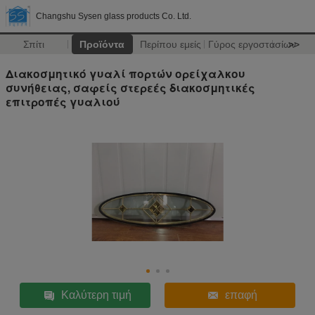
Changshu Sysen glass products Co. Ltd.
Σπίτι
Προϊόντα
Περίπου εμείς
Γύρος εργοστασίων
>>
Διακοσμητικό γυαλί πορτών ορείχαλκου
συνήθειας, σαφείς στερεές διακοσμητικές
επιτροπές γυαλιού
Καλύτερη τιμή
επαφή