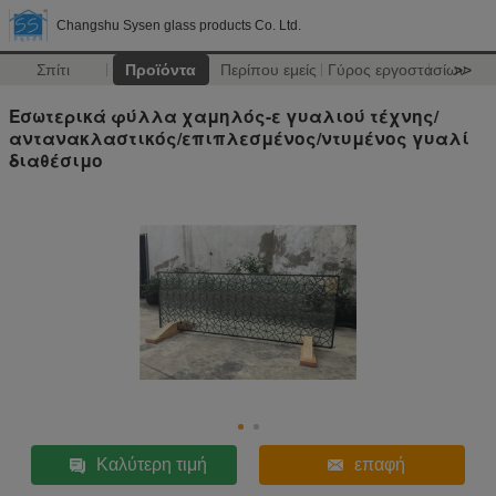
Changshu Sysen glass products Co. Ltd.
Σπίτι
Προϊόντα
Περίπου εμείς
Γύρος εργοστασίων
>>
Εσωτερικά φύλλα χαμηλός-ε γυαλιού τέχνης/
αντανακλαστικός/επιπλεσμένος/ντυμένος γυαλί
διαθέσιμο
Καλύτερη τιμή
επαφή