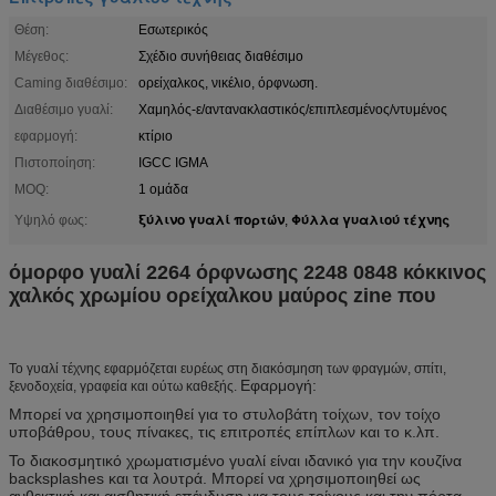
Θέση:
Εσωτερικός
Μέγεθος:
Σχέδιο συνήθειας διαθέσιμο
Caming διαθέσιμο:
ορείχαλκος, νικέλιο, όρφνωση.
Διαθέσιμο γυαλί:
Χαμηλός-ε/αντανακλαστικός/επιπλεσμένος/ντυμένος
εφαρμογή:
κτίριο
Πιστοποίηση:
IGCC IGMA
MOQ:
1 ομάδα
ξύλινο γυαλί πορτών
Φύλλα γυαλιού τέχνης
Υψηλό φως:
,
όμορφο γυαλί 2264 όρφνωσης 2248 0848 κόκκινος
χαλκός χρωμίου ορείχαλκου μαύρος zine που
Το γυαλί τέχνης εφαρμόζεται ευρέως στη διακόσμηση των φραγμών, σπίτι,
Εφαρμογή:
ξενοδοχεία, γραφεία και ούτω καθεξής.
Μπορεί να χρησιμοποιηθεί για το στυλοβάτη τοίχων, τον τοίχο
υποβάθρου, τους πίνακες, τις επιτροπές επίπλων και το κ.λπ.
Το διακοσμητικό χρωματισμένο γυαλί είναι ιδανικό για την κουζίνα
backsplashes και τα λουτρά. Μπορεί να χρησιμοποιηθεί ως
ανθεκτική και αισθητική επένδυση για τους τοίχους και την πόρτα.