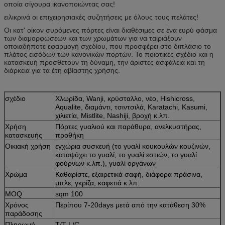
οποία σίγουρα ικανοποιώντας σας!
ειλικρινά οι επιχειρησιακές συζητήσεις με όλους τους πελάτες!
Οι κατ' οίκον συρόμενες πόρτες είναι διαθέσιμες σε ένα ευρύ φάσμα
των διαμορφώσεων και των χρωμάτων για να ταιριάξουν
οποιαδήποτε εφαρμογή σχεδίου, που προσφέρει στο διπλάσιο το
πλάτος εισόδων των κανονικών πορτών. Το ποιοτικές σχέδιο και η
κατασκευή προσθέτουν τη δύναμη, την άριστες ασφάλεια και τη
διάρκεια για τα έτη αβίαστης χρήσης.
σχέδιο
Χλωρίδα, Wanji, κρύσταλλο, νέο, Hishicross,
Aqualite, διαμάντι, τσιντσιλά, Karatachi, Kasumi,
χιλιετία, Mistlite, Nashiji, βροχή κ.λπ.
Χρήση
Πόρτες γυαλιού και παράθυρα, ανελκυστήρας,
κατασκευής
προθήκη
Οικιακή χρήση
εγχώρια συσκευή (το γυαλί κουκουλών κουζινών,
καταψύχει το γυαλί, το γυαλί εστιών, το γυαλί
φούρνων κ.λπ.), γυαλί οργάνων
Χρώμα
Καθαρίστε, εξαιρετικά σαφή, διάφορα πράσινα,
μπλε, γκρίζα, καφετιά κ.λπ.
MOQ
sqm 100
Χρόνος
Περίπου 7-20days μετά από την κατάθεση 30%
παράδοσης
Πληρωμή
T/T L/C