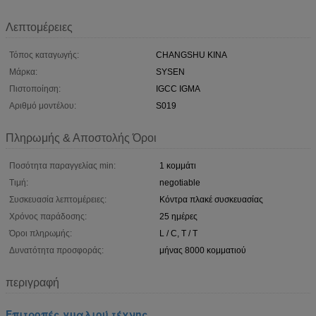
Λεπτομέρειες
Τόπος καταγωγής:
CHANGSHU ΚΙΝΑ
Μάρκα:
SYSEN
Πιστοποίηση:
IGCC IGMA
Αριθμό μοντέλου:
S019
Πληρωμής & Αποστολής Όροι
Ποσότητα παραγγελίας min:
1 κομμάτι
Τιμή:
negotiable
Συσκευασία λεπτομέρειες:
Κόντρα πλακέ συσκευασίας
Χρόνος παράδοσης:
25 ημέρες
Όροι πληρωμής:
L / C, T / T
Δυνατότητα προσφοράς:
μήνας 8000 κομματιού
περιγραφή
Επιτροπές γυαλιού τέχνης