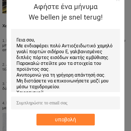
Αφήστε ένα μήνυμα
We bellen je snel terug!
Χαρακτηριστικό
Πλήρως επιτρέψτε στο φως για να περάσετε μέσω και αφ' ετέρου
1.
μπορεί να περιορίσει ή να αποτρέψει τη σαφή άποψη
αποτελεσματικά.
Διαθέσιμος σε μια ευρεία ποικιλία των σχεδίων, προσθέστε το
2.
τέλειο συμπλήρωμα σε πολλά εσωτερικά σχέδια.
Τα βαριά διαμορφωμένα γυαλιά παρέχουν την προστιθέμενη
3.
δύναμη και υποστηρίζουν και τα σχέδια δεν θα εξασθενίσουν ποτέ.
Μπορέστε να κοπείτε, έδαφος, να τρυπηθείτε με τρυπάνι, να
4.
μετριαστείτε, να τοποθετηθείτε και να τυπωθείτε, κ.λπ.
υποβολή