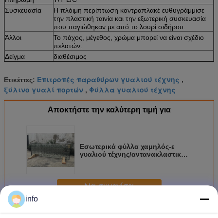
Συσκευασία
Η πλόιμη περίπτωση κοντραπλακέ ευθυγράμμισε
την πλαστική ταινία και την εξωτερική συσκευασία
που παγιώθηκαν με από το λουρί σιδήρου.
Άλλοι
Το πάχος, μέγεθος, χρώμα μπορεί να είναι σχέδιο
πελατών.
Δείγμα
διαθέσιμος
Επιτροπές παραθύρων γυαλιού τέχνης
Ετικέττες:
,
ξύλινο γυαλί πορτών
Φύλλα γυαλιού τέχνης
,
Αποκτήστε την καλύτερη τιμή για
Εσωτερικά φύλλα χαμηλός-ε
γυαλιού τέχνης/αντανακλαστικός/
επιπλεσμένος/ντυμένος γυαλί
διαθέσιμο
Να συνεχίσει
info
Επιτροπές γυαλιού τέχνης
Περισσότεροι