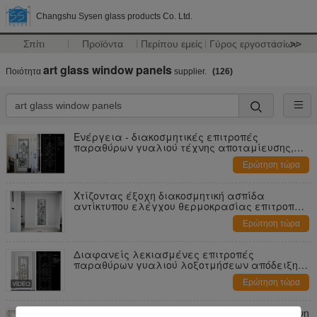
Changshu Sysen glass products Co. Ltd.
Σπίτι
Προϊόντα
Περίπου εμείς
Γύρος εργοστασίων
>>
art glass window panels
Ποιότητα
supplier.
(126)
Ενέργεια - διακοσμητικές επιτροπές
παραθύρων γυαλιού τέχνης αποταμίευσης,
κεντημένα Inlay φύλλα γυαλιού
Ερώτηση τώρα
Χτίζοντας έξοχη διακοσμητική ασπίδα
αντίκτυπου ελέγχου θερμοκρασίας επιτροπών
παραθύρων γυαλιού
Ερώτηση τώρα
Διαφανείς λεκιασμένες επιτροπές
παραθύρων γυαλιού λοξοτμήσεων απόδειξης
κλοπής 10 έτη εξουσιοδότησης
Ερώτηση τώρα
διαθλασμένη ελαφριά διαφανής λεκιασμένη