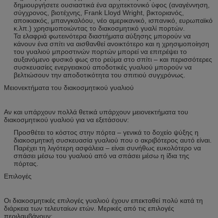
δημιουργήσετε ουσιαστικά ένα αρχιτεκτονικό ύφος (αναγέννηση,
σύγχρονος, βιοτέχνης, Frank Lloyd Wright, βικτοριανός,
αποικιακός, μπανγκαλόου, νέο αμερικανικό, ισπανικό, ευρωπαϊκό
κ.λπ.) χρησιμοποιώντας το διακοσμητικό γυαλί πορτών.
Τα ελαφριά φωτεινότερα διαστήματα αύξησης μπορούν να
κάνουν ένα σπίτι να αισθανθεί ανοικτότερο και η χρησιμοποίηση
του γυαλιού μπροστινών πορτών μπορεί να επιτρέψει το
αυξανόμενο φυσικό φως στο ρεύμα στο σπίτι – και περισσότερες
συσκευασίες ενεργειακού αποδοτικές γυαλιού μπορούν να
βελτιώσουν την αποδοτικότητα του σπιτιού συγχρόνως.
Μειονεκτήματα του διακοσμητικού γυαλιού
Αν και υπάρχουν πολλά θετικά υπάρχουν μειονεκτήματα του
διακοσμητικού γυαλιού για να εξετάσουν:
Προσθέτει το κόστος στην πόρτα – γενικά το δοχείο ψύξης η
διακοσμητική συσκευασία γυαλιού που ο ακριβότερος αυτό είναι.
Παρέχει τη λιγότερη ασφάλεια – είναι συνήθως ευκολότερο να
σπάσει μέσω του γυαλιού από να σπάσει μέσω η ίδια της
πόρτας.
Επιλογές
Οι διακοσμητικές επιλογές γυαλιού έχουν επεκταθεί πολύ κατά τη
διάρκεια των τελευταίων ετών. Μερικές από τις επιλογές
περιλαμβάνουν: