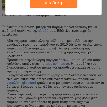
υποβολή
Πλεονεκτήματα του διακοσμητικού γυαλιού
Το διακοσμητικό γυαλί μπορεί να παρέχει πολλά λειτουργικά και
αισθητικά οφέλη για την
είσοδό
σας. Εδώ είναι ένας μερικός
κατάλογος:
Αξία εγχώριας μεταπώλησης αύξησης – μια μελέτη με την
αναδιαμόρφωση του περιοδικού το 2010 έδειξε ότι οι εξωτερικές
πόρτες εισόδων παρείχαν την υψηλότερη απόδοση της
επένδυσης οποιουδήποτε τύπου προγράμματος εγχώριας
βελτίωσης.
Προσθέστε στην έκκληση συγκρατήσεων – το σημείο εστίασης
πολλών σπιτιών είναι η
μπροστινή πόρτα
. Η προσθήκη του
διακοσμητικού γυαλιού μπορεί να προσθέσει pizzazz σε αυτήν
την σημαντική περιοχή.
Ενεργειακή αποδοτικότητα αύξησης – το διακοσμητικό γυαλί δεν
είναι διαθέσιμο στις διπλές επιλογές πλακακιών πλακακιών
χαμηλές ε glassand
τριπλές που μπορούν συχνά να μειώσουν τις
δαπάνες θέρμανσης και ψύξης εναντίον μιας υπάρχουσας
πόρτας.
Ιδιωτικότητα αύξησης – με τη χρησιμοποίηση ενός σκοτεινού
σχεδίου του γυαλιού μπορείτε να κινήσετε το φως μέσω μιας
πόρτας και να διατηρήσετε τη μυστικότητα ταυτόχρονα.
Δημιουργήστε ένα αρχιτεκτονικό ύφος – μπορείτε να