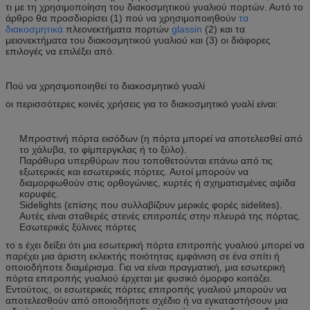
τι με τη χρησιμοποίηση του διακοσμητικού γυαλιού πορτών. Αυτό το
άρθρο θα προσδιορίσει (1) πού να χρησιμοποιηθούν
τα
διακοσμητικά
πλεονεκτήματα πορτών
glassin
(2) και τα
μειονεκτήματα του διακοσμητικού γυαλιού και (3) οι διάφορες
επιλογές να επιλέξει από.
Πού να χρησιμοποιηθεί το διακοσμητικό γυαλί
οι περισσότερες κοινές χρήσεις για το διακοσμητικό γυαλί είναι:
Μπροστινή πόρτα εισόδων (η πόρτα μπορεί να αποτελεσθεί από
το χάλυβα, το φίμπεργκλας ή το ξύλο).
Παράθυρα υπερθύρων που τοποθετούνται επάνω από τις
εξωτερικές και εσωτερικές πόρτες. Αυτοί μπορούν να
διαμορφωθούν στις ορθογώνιες, κυρτές ή σχηματισμένες αψίδα
κορυφές.
Sidelights (επίσης που συλλαβίζουν μερικές φορές sidelites).
Αυτές είναι σταθερές στενές επιτροπές στην πλευρά της πόρτας.
Εσωτερικές ξύλινες πόρτες
το s έχει δείξει ότι μια εσωτερική πόρτα επιτροπής γυαλιού μπορεί να
παρέχει μια άριστη εκλεκτής ποιότητας εμφάνιση σε ένα σπίτι ή
οποιοδήποτε διαμέρισμα. Για να είναι πραγματική, μια εσωτερική
πόρτα επιτροπής γυαλιού έρχεται με φυσικό όμορφο κοιτάζει.
Εντούτοις, οι εσωτερικές πόρτες επιτροπής γυαλιού μπορούν να
αποτελεσθούν από οποιοδήποτε σχέδιο ή να εγκαταστήσουν μια