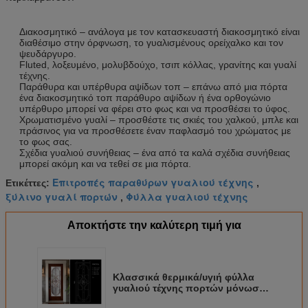
Διακοσμητικό – ανάλογα με τον κατασκευαστή διακοσμητικό είναι
διαθέσιμο στην όρφνωση, το γυαλισμένους ορείχαλκο και τον
ψευδάργυρο.
Fluted, λοξευμένο, μολυβδούχο, τσιπ κόλλας, γρανίτης και γυαλί
τέχνης.
Παράθυρα και υπέρθυρα αψίδων τοπ – επάνω από μια πόρτα
ένα διακοσμητικό τοπ παράθυρο αψίδων ή ένα ορθογώνιο
υπέρθυρο μπορεί να φέρει στο φως και να προσθέσει το ύφος.
Χρωματισμένο γυαλί – προσθέστε τις σκιές του χαλκού, μπλε και
πράσινος για να προσθέσετε έναν παφλασμό του χρώματος με
το φως σας.
Σχέδια γυαλιού συνήθειας – ένα από τα καλά σχέδια συνήθειας
μπορεί ακόμη και να τεθεί σε μια πόρτα.
Επιτροπές παραθύρων γυαλιού τέχνης
Ετικέττες:
,
ξύλινο γυαλί πορτών
Φύλλα γυαλιού τέχνης
,
Αποκτήστε την καλύτερη τιμή για
Κλασσικά θερμικά/υγιή φύλλα
γυαλιού τέχνης πορτών μόνωσης
με το μαύρο χρώμιο