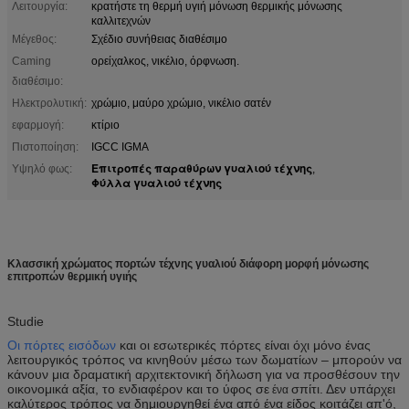
Λειτουργία:
κρατήστε τη θερμή υγιή μόνωση θερμικής μόνωσης
καλλιτεχνών
Μέγεθος:
Σχέδιο συνήθειας διαθέσιμο
Caming
ορείχαλκος, νικέλιο, όρφνωση.
διαθέσιμο:
Ηλεκτρολυτική:
χρώμιο, μαύρο χρώμιο, νικέλιο σατέν
εφαρμογή:
κτίριο
Πιστοποίηση:
IGCC IGMA
Επιτροπές παραθύρων γυαλιού τέχνης
Υψηλό φως:
,
Φύλλα γυαλιού τέχνης
Κλασσική χρώματος πορτών τέχνης γυαλιού διάφορη μορφή μόνωσης
επιτροπών θερμική υγιής
Studie
Οι πόρτες εισόδων
και οι εσωτερικές πόρτες είναι όχι μόνο ένας
λειτουργικός τρόπος να κινηθούν μέσω των δωματίων – μπορούν να
κάνουν μια δραματική αρχιτεκτονική δήλωση για να προσθέσουν την
οικονομικά αξία, το ενδιαφέρον και το ύφος σε
σπίτι. Δεν υπάρχει
ένα
καλύτερος τρόπος να δημιουργηθεί ένα από ένα είδος κοιτάζει απ'ό,