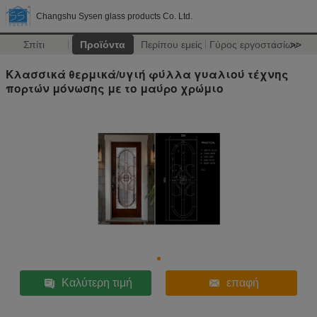
Changshu Sysen glass products Co. Ltd.
Σπίτι
Προϊόντα
Περίπου εμείς
Γύρος εργοστασίων
>>
Κλασσικά θερμικά/υγιή φύλλα γυαλιού τέχνης
πορτών μόνωσης με το μαύρο χρώμιο
Καλύτερη τιμή
επαφή