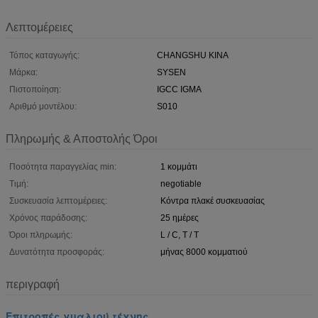
Λεπτομέρειες
Τόπος καταγωγής:
CHANGSHU ΚΙΝΑ
Μάρκα:
SYSEN
Πιστοποίηση:
IGCC IGMA
Αριθμό μοντέλου:
S010
Πληρωμής & Αποστολής Όροι
Ποσότητα παραγγελίας min:
1 κομμάτι
Τιμή:
negotiable
Συσκευασία λεπτομέρειες:
Κόντρα πλακέ συσκευασίας
Χρόνος παράδοσης:
25 ημέρες
Όροι πληρωμής:
L / C, T / T
Δυνατότητα προσφοράς:
μήνας 8000 κομματιού
περιγραφή
Επιτροπές γυαλιού τέχνης