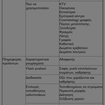
Πού να
KTV
χρησιμοποιήσει
Οικογένεια
Εστιατόρια
Εμπορικά κέντρα
Cosmetology γραφείο,
Πόρτες μετατόπισης,
Ξενοδοχείο
Φραγμός
Λέσχη
Γραφείο
Καθιστικό
Δωμάτιο κρεβατιών
Δωμάτιο λουτρών
Πληροφορίες
Χαρακτηριστικά
Αδιαφανής
προϊόντων
γνωρίσματα:
Υλικό γυαλιού
Σαφές γυαλί επιπλεόντων
σωμάτων, καθρέφτης
Διαδικασία
Οξύ που χαράζονται και
καθρέφτης
Επιλογές
Τοποθετημένος σε στρώματα
τοποθέτησης
Περικοπή μορφής
υαλοπινάκων
Διάτρηση
Στίλβωση χεριών