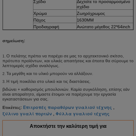
Σχέδιο
Δεχτείτε το προσαρμοσμένο
σχέδιο
Χρώμα
Ζωηρόχρωμος
Πάχος
1630MM
Προδιαγραφή
Ανώτατο μέγεθος 22*64inch
σημείωση:
Ο πελάτης πρέπει να παρέχει σε μας το αρχιτεκτονικό σκίτσο,
1.
πρότυπο προϊόντων, και υλικές απαιτήσεις και έπειτα θα σύρουμε το
λεπτομερές σχέδιο αναλόγως.
Τα μεγέθη και το υλικό μπορούν να αλλάξουν.
2.
Η τιμή ποικίλλει στο υλικό και τις διαστάσεις.
3.
βιδώνει + καθορισμός μπουλονιών. Καμία συγκόλληση, επίσης εάν
είναι απαραίτητο, είμαστε έτοιμοι να παρέχουμε την εργασία
εγκαταστάσεων για σας.
Επιτροπές παραθύρων γυαλιού τέχνης
Ετικέττες:
,
ξύλινο γυαλί πορτών
Φύλλα γυαλιού τέχνης
,
Αποκτήστε την καλύτερη τιμή για