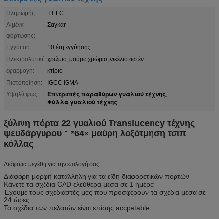
Πληρωμής:
TT LC
Λιμένα
Σαγκάη
φόρτωσης:
Εγγύηση:
10 έτη εγγύησης
Ηλεκτρολυτική:
χρώμιο, μαύρο χρώμιο, νικέλιο σατέν
εφαρμογή:
κτίριο
Πιστοποίηση:
IGCC IGMA
Επιτροπές παραθύρων γυαλιού τέχνης
Υψηλό φως:
,
Φύλλα γυαλιού τέχνης
ξύλινη πόρτα 22 γυαλιού Translucency τέχνης
ψευδάργυρου " *64» μαύρη λοξότμηση τσιπ
κόλλας
Διάφορα μεγέθη για την επιλογή σας
Διάφορη μορφή κατάλληλη για τα είδη διαφορετικών πορτών
Κάνετε τα σχέδια CAD ελεύθερα μέσα σε 1 ημέρα
Έχουμε τους σχεδιαστές μας που προσφέρουν τα σχέδια μέσα σε
24 ώρες
Τα σχέδια των πελατών είναι επίσης accpetable.