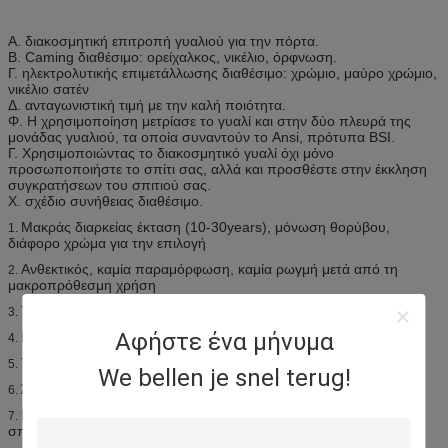
Α. διακοσμητική επιτροπή γυαλιού για την πόρτα.
Β. Caming διαθέσιμο: ορείχαλκος, νικέλιο, όρφνωση.
Γ. ηλεκτρολυτικής επιμετάλλωσης διαθέσιμο: χρώμιο, μαύρο χρώμιο,
νικέλιο σατέν
Δ. ανταγωνιστική τιμή με την καλή ποιότητα.
Φ. Η χρησιμοποίηση μετρίασε το γυαλί και στην δύο πλευρά της
μονάδας γυαλιού, τα οποία συναντούν το Ansi, πρότυπα BSI.
Γ. Χρησιμοποιώντας το διακοσμητικό γυαλί όχι μόνο
προσωποποιήστε το σπίτι σας, αλλά και προσθέστε στην έκκληση
συγκρατήσεων του σπιτιού σας.
Χ. σχέδιο συνήθειας διαθέσιμο.
Μακράς διαρκείας έκταση (10-30years), μόνωση θορύβου,
1.
διάφορο χρώμα για την επιλογή
Ανθεκτικός, καμία παραμόρφωση, καμία ρωγμή μετά από τη
2.
μακροπρόθεσμη χρήση
Την ασφάλεια, μπορεί να κλείσουν και να κλειδωθεί σταθερά
3.
Αφήστε ένα μήνυμα
Εύκολος να εγκαταστήσει, με την πολύ συμπαθητική εμφάνιση
4.
Τακτοποίηση για τα διαφορετικά δωμάτια, με το ευρύ πεδίο
5.
We bellen je snel terug!
Άριστη συμπίεση αερίου & νερού, ήχος & μόνωση θερμότητας
6.
Η διαδρομή είναι ενθεμένη στον τοίχο, εύκολο να καθαρίσει το
7.
σπίτι