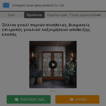
Changshu Sysen glass products Co. Ltd.
Σπίτι
Προϊόντα
Περίπου εμείς
Γύρος εργοστασίων
>>
Ξύλινο γυαλί πορτών συνήθειας, διαφανείς
επιτροπές γυαλιού λοξοτμήσεων απόδειξης
κλοπής
Καλύτερη τιμή
επαφή