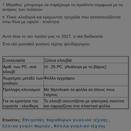
Μέγεθος: μπορούμε να παρέχουμε τα προϊόντα σύμφωνα με τις
7.
ανάγκες των πελατών
Υλικό: κλειδαριά και κρεμώντας τροχαλία που κατασκευάζονται
8.
στην Κίνα με υψηλό - ποιότητα
Αυτό είναι το νέο προϊόν μας το 2017, η νέα διαδικασία
Ένα νέο μωσαϊκό γυαλιού τέχνης ψευδάργυρου
Συσκευασία
Ξύλινα κλουβιά
Αριθ. των PC. ανά
25 PC. (Ανάλογα με το βάρος)
20 -
κλουβί
Χωρισμός μεταξύ των
Φύλλο εγγράφου
γυαλιών
Πρόληψη κλονισμού
Με Styrofoam τα φύλλα σε όλους τους
τοίχους
Για να κρατήσει την
Το κλουβί σκουπίζεται με ηλεκτρική σκούπα
υγρασία - ελεύθερη
και σφραγίζεται στα πλαστικά φύλλα
Επιτροπές παραθύρων γυαλιού τέχνης
Ετικέττες:
,
ξύλινο γυαλί πορτών
Φύλλα γυαλιού τέχνης
,