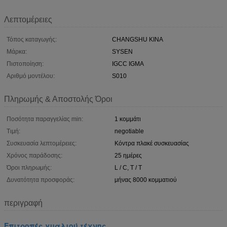
Λεπτομέρειες
Τόπος καταγωγής:
CHANGSHU ΚΙΝΑ
Μάρκα:
SYSEN
Πιστοποίηση:
IGCC IGMA
Αριθμό μοντέλου:
S010
Πληρωμής & Αποστολής Όροι
Ποσότητα παραγγελίας min:
1 κομμάτι
Τιμή:
negotiable
Συσκευασία λεπτομέρειες:
Κόντρα πλακέ συσκευασίας
Χρόνος παράδοσης:
25 ημέρες
Όροι πληρωμής:
L / C, T / T
Δυνατότητα προσφοράς:
μήνας 8000 κομματιού
περιγραφή
Επιτροπές γυαλιού τέχνης