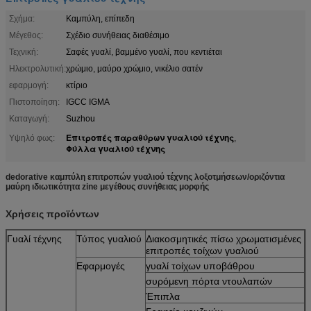
Σχήμα:
Καμπύλη, επίπεδη
Μέγεθος:
Σχέδιο συνήθειας διαθέσιμο
Τεχνική:
Σαφές γυαλί, βαμμένο γυαλί, που κεντιέται
Ηλεκτρολυτική:
χρώμιο, μαύρο χρώμιο, νικέλιο σατέν
εφαρμογή:
κτίριο
Πιστοποίηση:
IGCC IGMA
Καταγωγή:
Suzhou
Επιτροπές παραθύρων γυαλιού τέχνης
Υψηλό φως:
,
Φύλλα γυαλιού τέχνης
dedorative καμπύλη επιτροπών γυαλιού τέχνης λοξοτμήσεων/οριζόντια
μαύρη ιδιωτικότητα zine μεγέθους συνήθειας μορφής
Χρήσεις προϊόντων
Γυαλί τέχνης
Τύπος γυαλιού
Διακοσμητικές πίσω χρωματισμένες
επιτροπές τοίχων γυαλιού
Εφαρμογές
γυαλί τοίχων υποβάθρου
συρόμενη πόρτα ντουλαπών
Έπιπλα