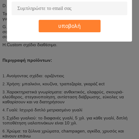
D.Competitive τιμή με την καλή ποιότητα.
Τα F.Using μετρίασαν το γυαλί και στην δύο πλευρά της μονάδας
γυαλιού, τα οποία συναντούν το Ansi, πρότυπα BSI.
υποβολή
G.Using το διακοσμητικό γυαλί όχι μόνο προσωποποιεί το σπίτι
σας, αλλά και προσθέτει στην έκκληση συγκρατήσεων του σπιτιού
σας.
H.Custom σχέδιο διαθέσιμο.
Περιγραφή προϊόντων:
Ανοίγοντας σχέδιο: οριζόντιος
1.
Χρήση: μπαλκόνι, κουζίνα, τραπεζαρία, γκαράζ ect
2.
Χαρακτηριστικά γνωρίσματα: ανθεκτικός, ελαφρύς, σκουριά-
3.
ελεύθερος, στεγανοποίηση, αντίσταση διάβρωσης, εύκολες να
καθαρίσουν και να διατηρήσουν
Γυαλί: Ισχυρό διπλό μετριασμένο γυαλί
4.
Σχέδιο γυαλιού: το διαφανές γυαλί, 5 χιλ. για κάθε γυαλί, διπλή
5.
τοποθέτηση υαλοπινάκων είναι 10 χιλ.
Χρώμα: τα ξύλινα χρώματα, champagen, αγκίδα, χρυσός και
6.
κάνουν επάνω