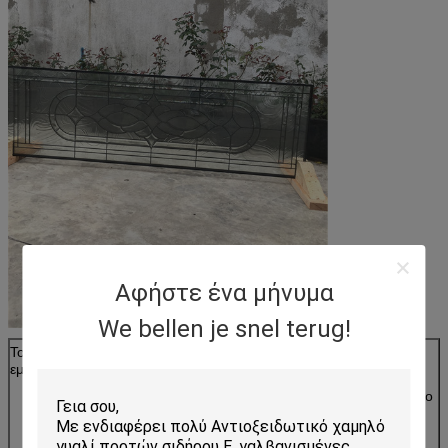
Αφήστε ένα μήνυμα
We bellen je snel terug!
Το cWho είναι
Θέλετε να βρείτε έναν προμηθευτή που έχουν την
εμείς
εμπειρία πολλών ετών, υψηλή - ποιότητα,
η ανταγωνιστικότερη τιμή, και καλή υπηρεσία για το
διακοσμητικούς γυαλί και τον καθρέφτη;
Ναι, είμαστε η σωστή επιλογή σας.