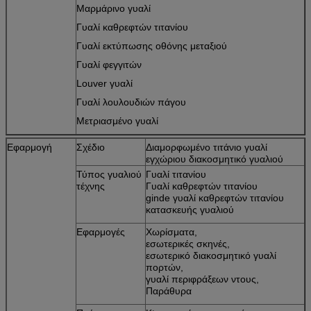
Μαρμάρινο γυαλί
Γυαλί καθρεφτών τιτανίου
Γυαλί εκτύπωσης οθόνης μεταξιού
Γυαλί φεγγιτών
Louver γυαλί
Γυαλί λουλουδιών πάγου
Μετριασμένο γυαλί
Εφαρμογή
Σχέδιο
Διαμορφωμένο τιτάνιο γυαλί
εγχώριου διακοσμητικό γυαλιού
Τύπος γυαλιού
Γυαλί τιτανίου
τέχνης
Γυαλί καθρεφτών τιτανίου
ginde γυαλί καθρεφτών τιτανίου
κατασκευής γυαλιού
Εφαρμογές
Χωρίσματα,
εσωτερικές σκηνές,
εσωτερικό διακοσμητικό γυαλί
πορτών,
γυαλί περιφράξεων ντους,
Παράθυρα