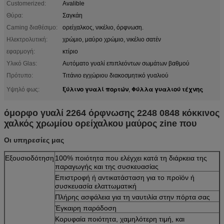
Customerized:
Avalible
Θύρα:
Σαγκάη
Caming διαθέσιμο:
ορείχαλκος, νικέλιο, όρφνωση.
Ηλεκτρολυτική:
χρώμιο, μαύρο χρώμιο, νικέλιο σατέν
εφαρμογή:
κτίριο
Υλικό Glas:
Αυτόματο γυαλί επιπλεόντων σωμάτων βαθμού
Πρότυπο:
Τιτάνιο εγχώριου διακοσμητικό γυαλιού
ξύλινο γυαλί πορτών
Φύλλα γυαλιού τέχνης
Υψηλό φως:
,
όμορφο γυαλί 2264 όρφνωσης 2248 0848 κόκκινος
χαλκός χρωμίου ορείχαλκου μαύρος zine που
Οι υπηρεσίες μας
Εξουσιοδότηση
100% ποιότητα που ελέγχει κατά τη διάρκεια της
παραγωγής και της συσκευασίας
Επιστροφή ή αντικατάσταση για το προϊόν ή
συσκευασία ελαττωματική
Πλήρης ασφάλεια για τη ναυτιλία στην πόρτα σας
Έγκαιρη παράδοση
Κορυφαία ποιότητα, χαμηλότερη τιμή, και