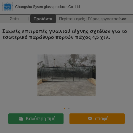
Changshu Sysen glass products Co. Ltd.
Σπίτι
Προϊόντα
Περίπου εμείς
Γύρος εργοστασίων
>>
Σαφείς επιτροπές γυαλιού τέχνης σχεδίων για το
εσωτερικό παράθυρο πορτών πάχος 4,5 χιλ.
Καλύτερη τιμή
επαφή