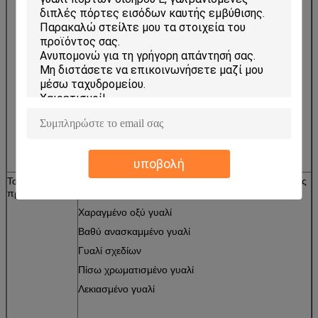
Το ευρύ φάσμα κάλυψης προϊόντων χρήσης μας:
Φεγγίτης και κεραμίδι
Παράθυρα και πόρτα
Γυαλί πορτών γραφείων κουζινών και συρόμενη
πόρτα ντουλαπών
Δωμάτιο ντους και γυαλί πορτών τουαλετών
Έπιπλα και τοίχος
υποβολή
Το κύριο
Γυαλί καθρεφτών: καθρέφτης χρώματος, ασημένιος
προϊόν μας
καθρέφτης, καθρέφτης αργιλίου
Χαραγμένο οξύ γυαλί
Βαθύ ανασκαμμένο γυαλί
Γυαλί σχεδίων
Πίσω χρωματισμένο γυαλί
Λεκιασμένο γυαλί