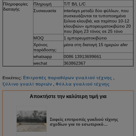
Πληροφορίες
Πληρωμή
T/T B/L L/C
διαταγής
Συσκευασία
interlays μεταξύ δύο φύλλων, που
συσκευάζονται τα τυποποιημένα
ξύλινα κλουβιά, και περίπου 10-12
κλουβιών» εμπορευματοκιβώτιο 20
που βάρη 23 τόνος σε 25 τόνο
MOQ
1 εμπορευματοκιβώτιο
Χρόνος
μέσα στη διαταγή 15 ημερών afer
παράδοσης:
whatsapp
0086 13913699661
wechat
363862367
Επιτροπές παραθύρων γυαλιού τέχνης
Ετικέττες:
,
ξύλινο γυαλί πορτών
Φύλλα γυαλιού τέχνης
,
Αποκτήστε την καλύτερη τιμή για
Σαφείς επιτροπές γυαλιού τέχνης
σχεδίων για το εσωτερικό
παράθυρο πορτών πάχος 4,5 χιλ.