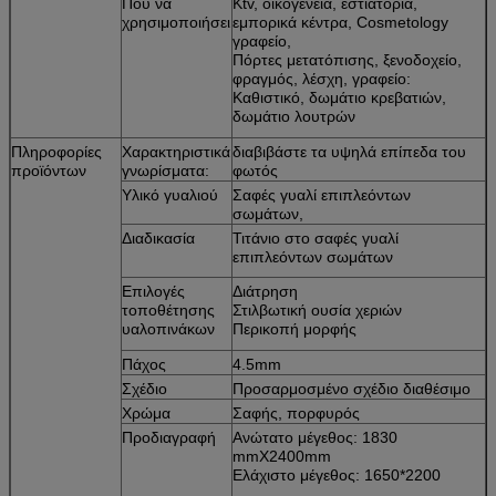
Πού να
Ktv, οικογένεια, εστιατόρια,
χρησιμοποιήσει
εμπορικά κέντρα, Cosmetology
γραφείο,
Πόρτες μετατόπισης, ξενοδοχείο,
φραγμός, λέσχη, γραφείο:
Καθιστικό, δωμάτιο κρεβατιών,
δωμάτιο λουτρών
Πληροφορίες
Χαρακτηριστικά
διαβιβάστε τα υψηλά επίπεδα του
προϊόντων
γνωρίσματα:
φωτός
Υλικό γυαλιού
Σαφές γυαλί επιπλεόντων
σωμάτων,
Διαδικασία
Τιτάνιο στο σαφές γυαλί
επιπλεόντων σωμάτων
Επιλογές
Διάτρηση
τοποθέτησης
Στιλβωτική ουσία χεριών
υαλοπινάκων
Περικοπή μορφής
Πάχος
4.5mm
Σχέδιο
Προσαρμοσμένο σχέδιο διαθέσιμο
Χρώμα
Σαφής, πορφυρός
Προδιαγραφή
Ανώτατο μέγεθος: 1830
mmX2400mm
Ελάχιστο μέγεθος: 1650*2200