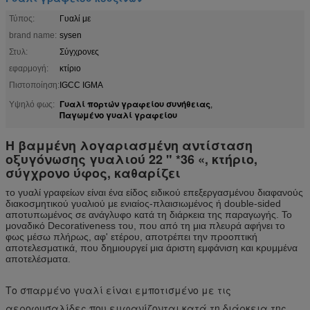
Τύπος:
Γυαλί με
brand name:
sysen
Στυλ:
Σύγχρονες
εφαρμογή:
κτίριο
Πιστοποίηση:
IGCC IGMA
Γυαλί πορτών γραφείου συνήθειας
Υψηλό φως:
,
Παγωμένο γυαλί γραφείου
Η βαμμένη λογαριασμένη αντίσταση
οξυγόνωσης γυαλιού 22 " *36 «, κτήριο,
σύγχρονο ύφος, καθαρίζει
το γυαλί γραφείων είναι ένα είδος ειδικού επεξεργασμένου διαφανούς
διακοσμητικού γυαλιού με ενιαίος-πλαισιωμένος ή double-sided
αποτυπωμένος σε ανάγλυφο κατά τη διάρκεια της παραγωγής. Το
μοναδικό Decorativeness του, που από τη μια πλευρά αφήνει το
φως μέσω πλήρως, αφ' ετέρου, αποτρέπει την προοπτική
αποτελεσματικά, που δημιουργεί μια άριστη εμφάνιση και κρυμμένα
αποτελέσματα.
Το σπαρμένο γυαλί είναι εμποτισμένο με τις
αεροφυσαλίδες που εμφανίζονται κατά τη διάρκεια της