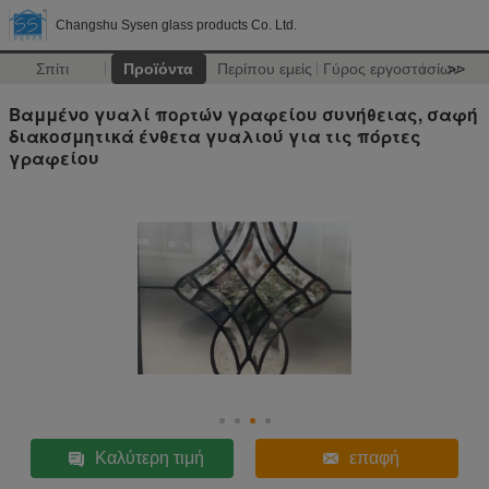
Changshu Sysen glass products Co. Ltd.
Σπίτι
Προϊόντα
Περίπου εμείς
Γύρος εργοστασίων
>>
Βαμμένο γυαλί πορτών γραφείου συνήθειας, σαφή
διακοσμητικά ένθετα γυαλιού για τις πόρτες
γραφείου
Καλύτερη τιμή
επαφή