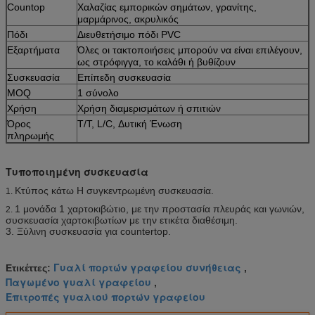
Countop
Χαλαζίας εμπορικών σημάτων, γρανίτης,
μαρμάρινος, ακρυλικός
Πόδι
Διευθετήσιμο πόδι PVC
Εξαρτήματα
Όλες οι τακτοποιήσεις μπορούν να είναι επιλέγουν,
ως στρόφιγγα, το καλάθι ή βυθίζουν
Συσκευασία
Επίπεδη συσκευασία
MOQ
1 σύνολο
Χρήση
Χρήση διαμερισμάτων ή σπιτιών
Όρος
T/T, L/C, Δυτική Ένωση
πληρωμής
Τυποποιημένη συσκευασία
Κτύπος κάτω Η συγκεντρωμένη συσκευασία.
1.
1 μονάδα 1 χαρτοκιβώτιο, με την προστασία πλευράς και γωνιών,
2.
συσκευασία χαρτοκιβωτίων με την ετικέτα διαθέσιμη.
3. Ξύλινη συσκευασία για countertop.
Γυαλί πορτών γραφείου συνήθειας
Ετικέττες:
,
Παγωμένο γυαλί γραφείου
,
Επιτροπές γυαλιού πορτών γραφείου