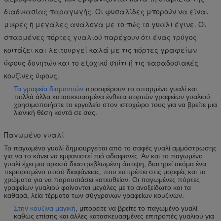
διαδικασίας παραγωγής. Οι φυσαλίδες μπορούν να είναι
μικρές ή μεγάλες ανάλογα με το πώς το γυαλί έγινε. Οι
σπαρμένες πόρτες γυαλιού παρέχουν ότι ένας τρύγος
κοιτάζει και λειτουργεί καλά με τις πόρτες γραφείων
ύφους δονητών και το εξοχικό σπίτι ή τις παραδοσιακές
κουζίνες ύφους.
Τα γραφεία διαμαντιών
προσφέρουν το σπαρμένο γυαλί και
πολλά άλλα κατασκευασμένα ένθετα πορτών γραφείων γυαλιού
χρησιμοποιήστε το εργαλείο στον ιστοχώρο τους για να βρείτε μια
λιανική θέση κοντά σε σας.
Παγωμένο γυαλί
Το παγωμένο γυαλί δημιουργείται από το σαφές γυαλί αμμόστρωσης
για να το κάνει να εμφανιστεί πιό αδιαφανές. Αν και το παγωμένο
γυαλί έχει μια αρκετά διαστρεβλωμένη άποψη, διατηρεί ακόμα ένα
περιορισμένο ποσό διαφάνειας, που επιτρέπει στις μορφές και τα
χρώματα για να παρουσιάσει κατευθείαν. Οι παγωμένες πόρτες
γραφείων γυαλιού φαίνονται μεγάλες με το ανοξείδωτο και τα
καθαρά, λεία τέρματα των σύγχρονων γραφείων κουζινών.
Στην κουζίνα μαγική
, μπορείτε να βρείτε το παγωμένο γυαλί
καθώς επίσης και άλλες κατασκευασμένες επιτροπές γυαλιού για