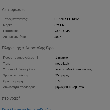
Λεπτομέρειες
Τόπος καταγωγής:
CHANGSHU ΚΙΝΑ
Μάρκα:
SYSEN
Πιστοποίηση:
IGCC IGMA
Αριθμό μοντέλου:
S026
Πληρωμής & Αποστολής Όροι
Ποσότητα παραγγελίας min:
1 τεμάχιο
Τιμή:
negotiable
Συσκευασία λεπτομέρειες:
Κόντρα πλακέ συσκευασίας
Χρόνος παράδοσης:
25 ημέρες
Όροι πληρωμής:
L / C, T / T
Δυνατότητα προσφοράς:
μήνας 8000 κομματιού
περιγραφή
Γυαλί γραφείου κουζινών