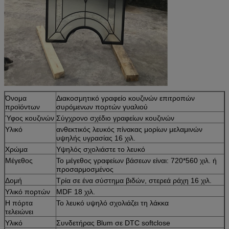
Όνομα
Διακοσμητικό γραφείο κουζινών επιτροπών
προϊόντων
συρόμενων πορτών γυαλιού
Ύφος κουζινών
Σύγχρονο σχέδιο γραφείων κουζινών
Υλικό
ανθεκτικός λευκός πίνακας μορίων μελαμινών
υψηλής υγρασίας 16 χιλ.
Χρώμα
Υψηλός σχολιάστε το λευκό
Μέγεθος
Το μέγεθος γραφείων βάσεων είναι: 720*560 χιλ. ή
προσαρμοσμένος
Δομή
Τρία σε ένα σύστημα βιδών, στερεά ράχη 16 χιλ.
Υλικό πορτών
MDF 18 χιλ.
Η πόρτα
Το λευκό υψηλό σχολιάζει τη λάκκα
τελειώνει
Υλικό
Συνδετήρας Blum σε DTC softclose