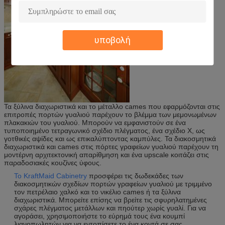
υποβολή
Τα ξύλινα διαχωριστικά και το μέταλλο cames που εφαρμόζονται στις
επιτροπές πορτών γυαλιού παρέχουν το βλέμμα των μεμονωμένων
πλακακιών του γυαλιού. Μπορούν να εμφανιστούν σε ένα
τυποποιημένο τετραγωνικό σχέδιο πλέγματος, ένα σχέδιο Χ, ως
γοτθικές αψίδες και ως επικαλύπτοντας καμπύλες. Τα διακοσμητικά
διαχωριστικά και cames στις πόρτες γραφείων γυαλιού παρέχουν τη
μοντέρνη αρχιτεκτονική απαρίθμηση και ένα upscale κοιτάζει στις
παραδοσιακές κουζίνες ύφους.
Το KraftMaid Cabinetry
προσφέρει τις δωδεκάδες των
διακοσμητικών σχεδίων πορτών γραφείων γυαλιού με τριμμένο
τον πετρέλαιο χαλκό και το νικέλιο cames ή τα ξύλινα
διαχωριστικά. Μπορείτε επίσης να βρείτε τις σφυρηλατημένες
σχάρες πλέγματος μετάλλων και πηούτερ χωρίς γυαλί. Για να
αγοράσει, χρησιμοποιήστε το εύρημά τους ένα κουμπί
λιανοπωλητών για να εντοπίσετε το ένα κοντά σε σας.