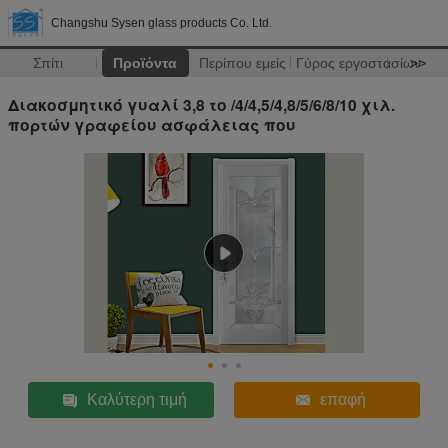
Changshu Sysen glass products Co. Ltd.
Σπίτι
Προϊόντα
Περίπου εμείς
Γύρος εργοστασίων
>>
Διακοσμητικό γυαλί 3,8 το /4/4,5/4,8/5/6/8/10 χιλ.
πορτών γραφείου ασφάλειας που
Καλύτερη τιμή
επαφή