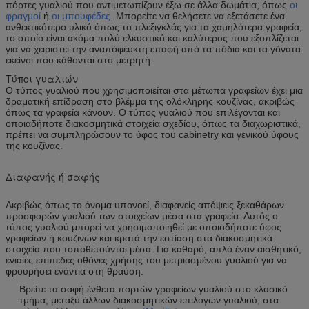
πόρτες γυαλιού που αντιμετωπίζουν έξω σε άλλα δωμάτια, όπως
οι
φραγμοί
ή
οι μπουφέδες
. Μπορείτε να θελήσετε να εξετάσετε ένα
ανθεκτικότερο υλικό όπως το πλεξιγκλάς για τα χαμηλότερα γραφεία,
το οποίο είναι ακόμα πολύ ελκυστικό και καλύτερος που εξοπλίζεται
για να χειριστεί την αναπόφευκτη επαφή από τα πόδια και τα γόνατα
εκείνοι που κάθονται στο μετρητή.
Τύποι γυαλιών
Ο τύπος γυαλιού που χρησιμοποιείται στα μέτωπα γραφείων έχει μια
δραματική επίδραση στο βλέμμα της ολόκληρης κουζίνας, ακριβώς
όπως τα γραφεία κάνουν. Ο τύπος γυαλιού που επιλέγονται και
οποιαδήποτε διακοσμητικά στοιχεία σχεδίου, όπως τα διαχωριστικά,
πρέπει να συμπληρώσουν το ύφος του cabinetry και γενικού ύφους
της κουζίνας.
Διαφανής ή σαφής
Ακριβώς όπως το όνομα υπονοεί, διαφανείς απόψεις ξεκαθάρων
προσφορών γυαλιού των στοιχείων μέσα στα γραφεία. Αυτός ο
τύπος γυαλιού μπορεί να χρησιμοποιηθεί με οποιοδήποτε ύφος
γραφείων ή κουζινών και κρατά την εστίαση στα διακοσμητικά
στοιχεία που τοποθετούνται μέσα. Για καθαρό, απλό έναν αισθητικό,
ενιαίες επίπεδες οθόνες χρήσης του μετριασμένου γυαλιού για να
φρουρήσει ενάντια στη θραύση.
Βρείτε τα σαφή ένθετα πορτών γραφείων γυαλιού στο κλασικό
τμήμα, μεταξύ άλλων διακοσμητικών επιλογών γυαλιού, στα