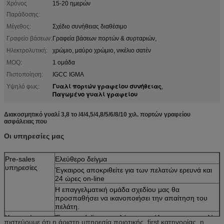
Χρόνος
15-20 ημερών
Παράδοσης:
Μέγεθος:
Σχέδιο συνήθειας διαθέσιμο
Γραφείο βάσεων:
Γραφεία βάσεων πορτών & συρταριών,
Ηλεκτρολυτική:
χρώμιο, μαύρο χρώμιο, νικέλιο σατέν
MOQ:
1 ομάδα
Πιστοποίηση:
IGCC IGMA
Γυαλί πορτών γραφείου συνήθειας
Υψηλό φως:
,
Παγωμένο γυαλί γραφείου
Διακοσμητικό γυαλί 3,8 το /4/4,5/4,8/5/6/8/10 χιλ. πορτών γραφείου
ασφάλειας που
Οι υπηρεσίες μας
Pre-sales
Ελεύθερο δείγμα
υπηρεσίες
Έγκαιρος αποκριθείτε για των πελατών ερευνά και
24 ώρες on-line
Η επαγγελματική ομάδα σχεδίου μας θα
προσπαθήσει να ικανοποιήσει την απαίτηση του
πελάτη.
Υπηρεσίες
Έγκαιρη delive και πλήρης ασφάλεια για τη ναυτιλία
πιστεύουμε ότι η άριστη υπηρεσία ποιοτικής .first κατηγορίας, η