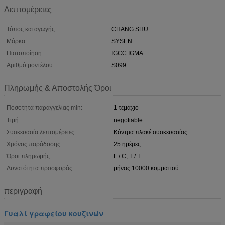
Λεπτομέρειες
Τόπος καταγωγής:
CHANG SHU
Μάρκα:
SYSEN
Πιστοποίηση:
IGCC IGMA
Αριθμό μοντέλου:
S099
Πληρωμής & Αποστολής Όροι
Ποσότητα παραγγελίας min:
1 τεμάχιο
Τιμή:
negotiable
Συσκευασία λεπτομέρειες:
Κόντρα πλακέ συσκευασίας
Χρόνος παράδοσης:
25 ημέρες
Όροι πληρωμής:
L / C, T / T
Δυνατότητα προσφοράς:
μήνας 10000 κομματιού
περιγραφή
Γυαλί γραφείου κουζινών