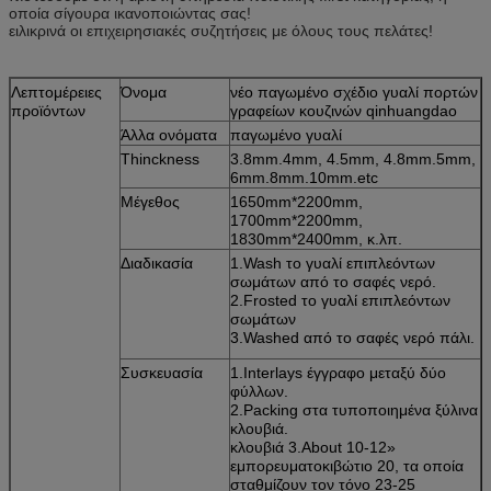
μεταπωλήσεων
στην πόρτα σας
οποία σίγουρα ικανοποιώντας σας!
Η ναυτιλία μπορεί να τακτοποιηθεί από την πλευρά
ειλικρινά οι επιχειρησιακές συζητήσεις με όλους τους πελάτες!
μας ως εναλλακτική λύση του ναυτικού πράκτορα
του πελάτη
Οποιαδήποτε ερώτηση για τον επαγγελματία μπορεί
Λεπτομέρειες
Όνομα
νέο παγωμένο σχέδιο γυαλί πορτών
να είναι έγκαιρη τιθέμενη
προϊόντων
γραφείων κουζινών qinhuangdao
10 έτη waranty για την ποιότητα
Άλλα ονόματα
παγωμένο γυαλί
Thinckness
3.8mm.4mm, 4.5mm, 4.8mm.5mm,
6mm.8mm.10mm.etc
Μέγεθος
1650mm*2200mm,
1700mm*2200mm,
1830mm*2400mm, κ.λπ.
Διαδικασία
1.Wash το γυαλί επιπλεόντων
σωμάτων από το σαφές νερό.
2.Frosted το γυαλί επιπλεόντων
σωμάτων
3.Washed από το σαφές νερό πάλι.
Συσκευασία
1.Interlays έγγραφο μεταξύ δύο
φύλλων.
2.Packing στα τυποποιημένα ξύλινα
κλουβιά.
κλουβιά 3.About 10-12»
εμπορευματοκιβώτιο 20, τα οποία
σταθμίζουν τον τόνο 23-25