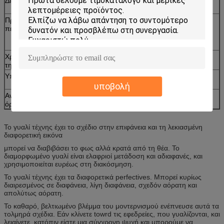
Διαδικασία
Υλικά από τη χημική επεξεργασία ενάντια στην
αποσύνθεση και τα έντομα
Προστασία του
Πολυμερές χρώμα για την προστασία του
περιβάλλοντος
περιβάλλοντος, σύμφωνα με τα διεθνή πρότυπα
προστασίας του περιβάλλοντος E1, (διαφορετικά
επίπεδα)
Χρησιμοποίηση
Κυρίως περιοχή .home περιοχής .bank γραφείων,
της περιοχής
σχολείο κ.λπ.
Υπηρεσία
Δεχτείτε επί παραγγελία, cOem, δοκιμαστική
διαταγή ODM
υποβολή
Ανταλλάξτε τον
ΑΛΥΣΊΔΑ ΡΟΛΟΓΙΟΎ, EXW.CIF
όρο
Το γυαλί τέχνης έχει το σχέδιο στην επιφάνεια και τη λεκιασμένη
διαφορετική εικόνα
μπορεί να διαβιβάσει το φως αλλά κρατά από τη θέα. Το
διαμορφωμένο γυαλί είναι ελαφριοί μετάδοση και αδιαφανές, και
χρησιμοποιείται ευρέως στη διακόσμηση.
Το γυαλί τέχνης έχει τα διαφορετικά perfectives. Μπορεί κυρίως
διαιρεσμένος σε διαφάνεια, λίγη διαφάνεια, σχεδόν αόρατη και
απολύτως αόρατη.
Το καθαρό, βελτιωμένο βλέμμα του μοντερνισμού ενέπνευσε αυτά τα
τολμηρά σχέδια. Εάν κλίνετε towrd τις εφεδρείες, που γυαλίζονται, και
λειαίνετε, κατόπιν είστε μια σύγχρονη ψυχή και μπορούμε να