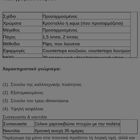
Σχέδιο
Προσαρμοσμένος
Χρώματα
Κρύσταλλο ή aqua (που προσαρμόζεται)
Μέγεθος
Προσαρμοσμένος
Πάχος
1,5 ίντσα, 2 ίντσες
Μέθοδοι
Ρίψη, που λιώνεται
Εφαρμογές
Countertops κουζινών, countertops λουτρών
MOQ
20 τετραγωνικό μέτρο/τετραγωνικά μέτρα
Χρόνος παράδοσης
Μέσα στο μήνα
Χαρακτηριστικό γνώρισμα:
(1). Σύνολο της καλλιτεχνικής ποιότητας
(2). Εξατομικευμένος
(3). Σύνολο του τρεις-dimensiona
(4). Υψηλή ασφάλεια
Συσκευασία & ναυτιλία
Συσκευασία
Ξύλινο χαρτοκιβώτιο πτυχών με την παλέτα
Ναυτιλία
Χρονική ανοχή 35 ημέρες
Παρέχουμε όχι μόνο στα ποιοτικά προϊόντα τη λογική τιμή, αλλά και