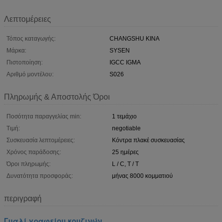
Λεπτομέρειες
Τόπος καταγωγής:
CHANGSHU ΚΙΝΑ
Μάρκα:
SYSEN
Πιστοποίηση:
IGCC IGMA
Αριθμό μοντέλου:
S026
Πληρωμής & Αποστολής Όροι
Ποσότητα παραγγελίας min:
1 τεμάχιο
Τιμή:
negotiable
Συσκευασία λεπτομέρειες:
Κόντρα πλακέ συσκευασίας
Χρόνος παράδοσης:
25 ημέρες
Όροι πληρωμής:
L / C, T / T
Δυνατότητα προσφοράς:
μήνας 8000 κομματιού
περιγραφή
Γυαλί γραφείου κουζινών