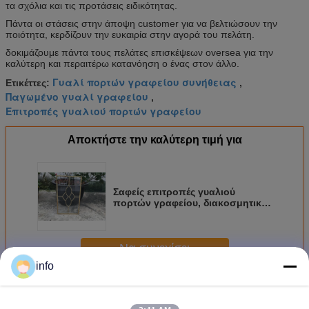
τα σχόλια και τις προτάσεις ειδικότητας.
Πάντα οι στάσεις στην άποψη customer για να βελτιώσουν την
ποιότητα, κερδίζουν την ευκαιρία στην αγορά του πελάτη.
δοκιμάζουμε πάντα τους πελάτες επισκέψεων oversea για την
καλύτερη και περαιτέρω κατανόηση ο ένας στον άλλο.
Γυαλί πορτών γραφείου συνήθειας
Ετικέττες:
,
Παγωμένο γυαλί γραφείου
,
Επιτροπές γυαλιού πορτών γραφείου
Αποκτήστε την καλύτερη τιμή για
Σαφείς επιτροπές γυαλιού
πορτών γραφείου, διακοσμητικό
γυαλί διάφορης μορφής για τα
γραφεία κουζινών
Να συνεχίσει
info
Γυαλί γραφείου κουζινών
Περισσότεροι