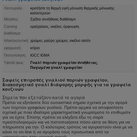
Λειτουργία:
κρατήστε τη θερμή υγιή μόνωση θερμικής μόνωσης
καλλιτεχνών
Μέγεθος:
Σχέδιο συνήθειας διαθέσιμο
Caming
ορείχαλκος, νικέλιο, όρφνωση.
διαθέσιμο:
Ηλεκτρολυτική:
χρώμιο, μαύρο χρώμιο, νικέλιο σατέν
εφαρμογή:
κτίριο
Πιστοποίηση:
IGCC IGMA
Γυαλί πορτών γραφείου συνήθειας
Υψηλό φως:
,
Παγωμένο γυαλί γραφείου
Σαφείς επιτροπές γυαλιού πορτών γραφείου,
διακοσμητικό γυαλί διάφορης μορφής για τα γραφεία
κουζινών
Σημεία που εξετάζουν κατά το αγορά
Πρέπει να εξετάσετε δύο ουσιαστικά σημεία σχετικά με την αγορά
των πορτών γραφείων γυαλιού. Πρέπει αρχικά να αποφασίσετε
σχετικά με ποια ιδιαίτερα χαρακτηριστικά γνωρίσματα το επιθυμείτε
για να έχετε. Επίσης πρέπει να ελέγξετε έξω τη σειρά
προϋπολογισμών και να πιστοποιήσετε πόσο είστε σε θέση για να
πληρώσετε για την. Ο καλύτερος τρόπος να αγοραστούν είναι με να
κάνει το on-line ή να αγοράσει τους προσωπικά από τα
καταστήματα στην κοντινή αγορά.