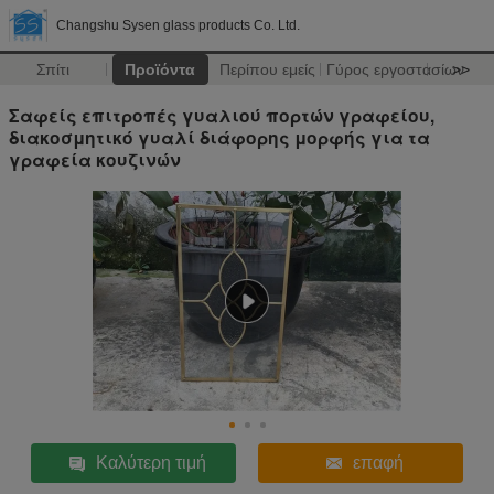
Changshu Sysen glass products Co. Ltd.
Σπίτι
Προϊόντα
Περίπου εμείς
Γύρος εργοστασίων
>>
Σαφείς επιτροπές γυαλιού πορτών γραφείου,
διακοσμητικό γυαλί διάφορης μορφής για τα
γραφεία κουζινών
Καλύτερη τιμή
επαφή