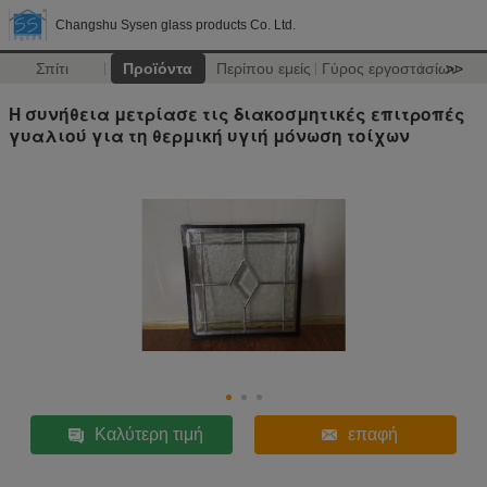
Changshu Sysen glass products Co. Ltd.
Σπίτι
Προϊόντα
Περίπου εμείς
Γύρος εργοστασίων
>>
Η συνήθεια μετρίασε τις διακοσμητικές επιτροπές
γυαλιού για τη θερμική υγιή μόνωση τοίχων
Καλύτερη τιμή
επαφή