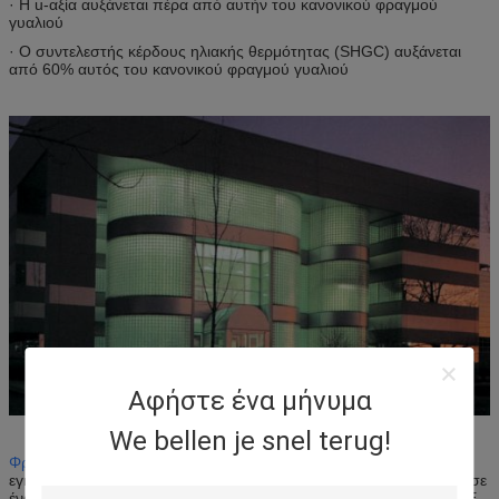
· Η u-αξία αυξάνεται πέρα από αυτήν του κανονικού φραγμού
γυαλιού
· Ο συντελεστής κέρδους ηλιακής θερμότητας (SHGC) αυξάνεται
από 60% αυτός του κανονικού φραγμού γυαλιού
Αφήστε ένα μήνυμα
We bellen je snel terug!
Φραγμοί ενεργειακού οι αποδοτικοί γυαλιού
μπορούν να
εγκατασταθούν με τον έναν από δύο τρόπους. Εγκαθίστανται είτε σε
ένα προκατασκευασμένο πλαίσιο, είτε αυτοί αποτελούνται από Η.Ε-