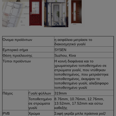
Όνομα προϊόντων
η ασφάλεια μετρίασε το
διακοσμητικό γυαλί
Εμπορικό σήμα
SYSEN
Θέση προέλευσης
Suzhou, Κίνα
Τύποι προϊόντων
Η κοινή διαφάνεια και το
χρωματισμένο τοποθετημένο σε
στρώματα γυαλί, που ντύθηκαν
τοποθετημένος, που μετριάστηκε
τοποθετημένος, έκαμψαν το
τοποθετημένο γυαλί, αλεξίσφαιρο
τοποθετημένο γυαλί
Πάχος
Γυαλί φύλλων
319mm
Τοποθετημένο
8.76mm, 10.76mm, 12.76mm,
σε στρώματα
13.52mm, 17.52mm και ούτω
γυαλί
καθεξής
PVB
Χρώμα
Σαφή γκρίζα μπλε πράσινα ροζ/