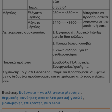
κ.λπ.
Πάχος
0.383.04mm
Μέγεθος
Ελάχιστο
250mm×350mm
Μπορέστε να
μέγεθος
προσαρμοστείτε
σύμφωνα με την
Μέγιστο
2440mm×3600mm
απαίτησή σας.
μέγεθος
Λεπτομέρειες συσκευασίας
Έγγραφο ή πλαστικό Interlay
1.
μεταξύ δύο φύλλων
Πλόιμα ξύλινα κλουβιά
2.
Ζώνη σιδήρου για τη
3.
σταθεροποίηση
Ποιοτικά πρότυπα
Συμβούλιο Πολιτιστικής
Συνεργασίας/igcc/igma
Σημείωση: Το γυαλί Gaosheng μπορεί να προσαρμόσει σύμφωνα
με τις δεδομένα προδιαγραφές και τα χρώματα από τους πελάτες
μας.
Ενέργεια - γυαλί αποταμίευσης
Ετικέττες:
,
θερμικές συνθήκες αποτελεσματική γυαλί
,
μονωμένες επιτροπές γυαλιού