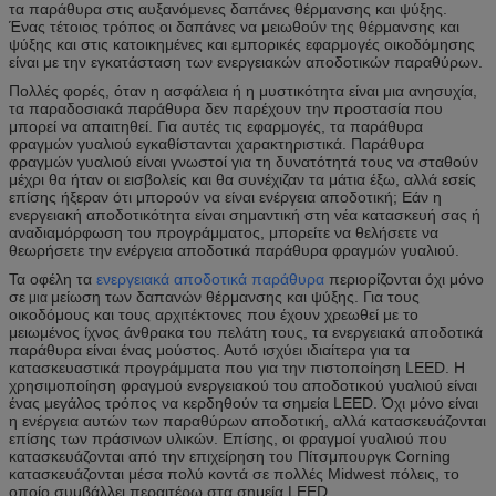
τα παράθυρα στις αυξανόμενες δαπάνες θέρμανσης και ψύξης.
Ένας τέτοιος τρόπος οι δαπάνες να μειωθούν της θέρμανσης και
ψύξης και στις κατοικημένες και εμπορικές εφαρμογές οικοδόμησης
είναι με την εγκατάσταση των ενεργειακών αποδοτικών παραθύρων.
Πολλές φορές, όταν η ασφάλεια ή η μυστικότητα είναι μια ανησυχία,
τα παραδοσιακά παράθυρα δεν παρέχουν την προστασία που
μπορεί να απαιτηθεί. Για αυτές τις εφαρμογές, τα παράθυρα
φραγμών γυαλιού εγκαθίστανται χαρακτηριστικά. Παράθυρα
φραγμών γυαλιού είναι γνωστοί για τη δυνατότητά τους να σταθούν
μέχρι θα ήταν οι εισβολείς και θα συνέχιζαν τα μάτια έξω, αλλά εσείς
επίσης ήξεραν ότι μπορούν να είναι ενέργεια αποδοτική; Εάν η
ενεργειακή αποδοτικότητα είναι σημαντική στη νέα κατασκευή σας ή
αναδιαμόρφωση του προγράμματος, μπορείτε να θελήσετε να
θεωρήσετε την ενέργεια αποδοτικά παράθυρα φραγμών γυαλιού.
Τα οφέλη τα
ενεργειακά αποδοτικά παράθυρα
περιορίζονται όχι μόνο
σε
μείωση των δαπανών θέρμανσης και ψύξης. Για τους
μια
οικοδόμους και τους αρχιτέκτονες που έχουν χρεωθεί με το
μειωμένος ίχνος άνθρακα του πελάτη τους, τα ενεργειακά αποδοτικά
παράθυρα είναι ένας μούστος. Αυτό ισχύει ιδιαίτερα για τα
κατασκευαστικά προγράμματα που για την πιστοποίηση LEED. Η
χρησιμοποίηση φραγμού ενεργειακού του αποδοτικού γυαλιού είναι
ένας μεγάλος τρόπος να κερδηθούν τα σημεία LEED. Όχι μόνο είναι
η ενέργεια αυτών των παραθύρων αποδοτική, αλλά κατασκευάζονται
επίσης των πράσινων υλικών. Επίσης, οι φραγμοί γυαλιού που
κατασκευάζονται από την επιχείρηση του Πίτσμπουργκ Corning
κατασκευάζονται μέσα πολύ κοντά σε πολλές Midwest πόλεις, το
οποίο συμβάλλει περαιτέρω στα σημεία LEED.