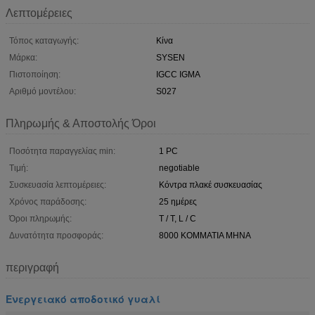
Λεπτομέρειες
Τόπος καταγωγής:
Κίνα
Μάρκα:
SYSEN
Πιστοποίηση:
IGCC IGMA
Αριθμό μοντέλου:
S027
Πληρωμής & Αποστολής Όροι
Ποσότητα παραγγελίας min:
1 PC
Τιμή:
negotiable
Συσκευασία λεπτομέρειες:
Κόντρα πλακέ συσκευασίας
Χρόνος παράδοσης:
25 ημέρες
Όροι πληρωμής:
T / T, L / C
Δυνατότητα προσφοράς:
8000 ΚΟΜΜΑΤΙΑ ΜΗΝΑ
περιγραφή
Ενεργειακό αποδοτικό γυαλί