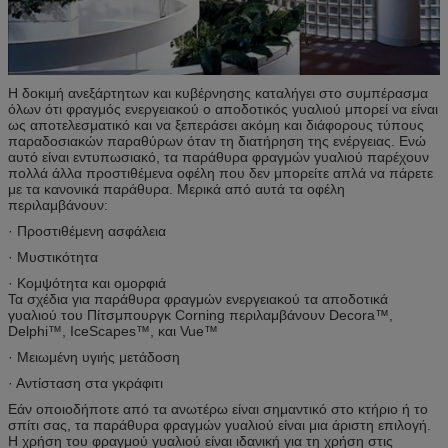
Η δοκιμή ανεξάρτητων και κυβέρνησης καταλήγει στο συμπέρασμα
όλων ότι φραγμός ενεργειακού ο αποδοτικός γυαλιού μπορεί να είναι
ως αποτελεσματικό και να ξεπεράσει ακόμη και διάφορους τύπους
παραδοσιακών παραθύρων όταν τη διατήρηση της ενέργειας. Ενώ
αυτό είναι εντυπωσιακό, τα παράθυρα φραγμών γυαλιού παρέχουν
πολλά άλλα προστιθέμενα οφέλη που δεν μπορείτε απλά να πάρετε
με τα κανονικά παράθυρα. Μερικά από αυτά τα οφέλη
περιλαμβάνουν:
· Προστιθέμενη ασφάλεια
· Μυστικότητα
· Κομψότητα και ομορφιά
Τα σχέδια για παράθυρα φραγμών ενεργειακού τα αποδοτικά
γυαλιού του Πίτσμπουργκ Corning περιλαμβάνουν Decora™,
Delphi™, IceScapes™, και Vue™
· Μειωμένη υγιής μετάδοση
· Αντίσταση στα γκράφιτι
Εάν οποιοδήποτε από τα ανωτέρω είναι σημαντικό στο κτήριο ή το
σπίτι σας, τα παράθυρα φραγμών γυαλιού είναι μια άριστη επιλογή.
Η χρήση του φραγμού γυαλιού είναι ιδανική για τη χρήση στις