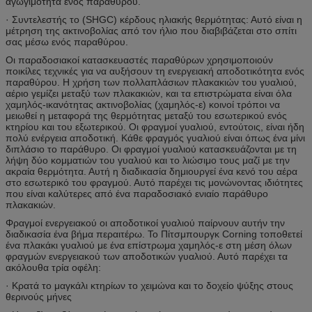
αγωγιμότητα ενός παραθύρου.
· Συντελεστής το (SHGC) κέρδους ηλιακής θερμότητας: Αυτό είναι η
μέτρηση της ακτινοβολίας από τον ήλιο που διαβιβάζεται στο σπίτι
σας μέσω ενός παραθύρου.
Οι παραδοσιακοί κατασκευαστές παραθύρων χρησιμοποιούν
ποικίλες τεχνικές για να αυξήσουν τη ενεργειακή αποδοτικότητα ενός
παραθύρου. Η χρήση των πολλαπλάσιων πλακακιών του γυαλιού,
αέριο γεμίζει μεταξύ των πλακακιών, και τα επιστρώματα είναι όλα
χαμηλός-ικανότητας ακτινοβολίας (χαμηλός-ε) κοινοί τρόποι να
μειωθεί η μεταφορά της θερμότητας μεταξύ του εσωτερικού ενός
κτηρίου και του εξωτερικού. Οι φραγμοί γυαλιού, εντούτοις, είναι ήδη
πολύ ενέργεια αποδοτική. Κάθε φραγμός γυαλιού είναι όπως ένα μίνι
διπλάσιο το παράθυρο. Οι φραγμοί γυαλιού κατασκευάζονται με τη
λήψη δύο κομματιών του γυαλιού και το λιώσιμο τους μαζί με την
ακραία θερμότητα. Αυτή η διαδικασία δημιουργεί ένα κενό του αέρα
στο εσωτερικό του φραγμού. Αυτό παρέχει τις μονώνοντας ιδιότητες
που είναι καλύτερες από ένα παραδοσιακό ενιαίο παράθυρο
πλακακιών.
Φραγμοί ενεργειακού οι αποδοτικοί γυαλιού παίρνουν αυτήν την
διαδικασία ένα βήμα περαιτέρω. Το Πίτσμπουργκ Corning τοποθετεί
ένα πλακάκι γυαλιού με ένα επίστρωμα χαμηλός-ε στη μέση όλων
φραγμών ενεργειακού των αποδοτικών γυαλιού. Αυτό παρέχει τα
ακόλουθα τρία οφέλη:
· Κρατά το μαγκάλι κτηρίων το χειμώνα και το δοχείο ψύξης στους
θερινούς μήνες