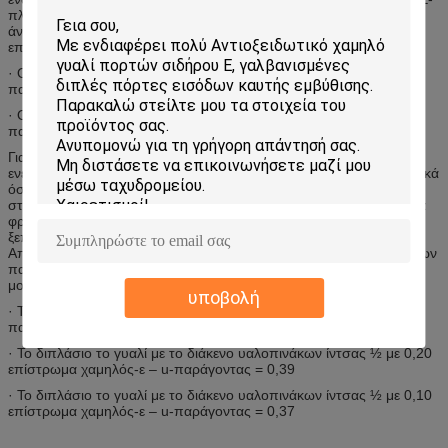
πλαισιωμένη, προκατασκεύασαν την επιτροπή που είναι στο
άνοιγμα ενός παραθύρου. Κατωτέρω είναι οι u-παράγοντες για τις
επιτροπές φραγμών ενεργειακού γυαλιού.
· Οι η.ε-πλαισιωμένες επιτροπές φραγμών γυαλιού έχουν έναν u-
παράγοντα 0,34
· Οι πλαισιωμένες επιτροπές φραγμών γυαλιού έχουν έναν u-
παράγοντα 0,38
Για εκείνους που είναι ακόμα στο φράκτη εάν παράθυρα φραγμών
ενεργειακού τα αποδοτικά γυαλιού μπορούν να είναι τόσο αποδοτικά
όσο και τα παραδοσιακά παράθυρα, είναι εδώ μερικές εκπληκτικές
στατιστικές.
Σύμφωνα με το Ηνωμένο Τμήμα Ενέργειας
, παράθυρα
φραγμών ενεργειακού τα αποδοτικά γυαλιού μπορούν να
ξεπεράσουν πολλοί τύπος παραδοσιακών παραθύρων.
Απαριθμημένες κατωτέρω είναι οι u-αξίες των παραδοσιακών τύπων
παραθύρων με είτε ένα ξύλινο είτε βινυλίου πλαίσιο και ένα
μονωμένο πλήκτρο διαστήματος:
υποβολή
· Το διπλάσιο το γυαλί με το διάκενο υαλοπινάκων ίντσας ½ – u-
παράγοντας = 0,48
· Το διπλάσιο το γυαλί με το διάκενο υαλοπινάκων ίντσας ½ με 0,20
επίστρωμα χαμηλός-ε – u-παράγοντας = 0,39
· Το διπλάσιο το γυαλί με το διάκενο υαλοπινάκων ίντσας ½ με 0,10
επίστρωμα χαμηλός-ε – u-παράγοντας = 0,37