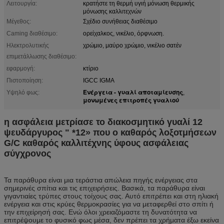
Λειτουργία:
κρατήστε τη θερμή υγιή μόνωση θερμικής
μόνωσης καλλιτεχνών
Μέγεθος:
Σχέδιο συνήθειας διαθέσιμο
Caming διαθέσιμο:
ορείχαλκος, νικέλιο, όρφνωση.
Ηλεκτρολυτικής
χρώμιο, μαύρο χρώμιο, νικέλιο σατέν
επιμετάλλωσης διαθέσιμο:
εφαρμογή:
κτίριο
Πιστοποίηση:
IGCC IGMA
Ενέργεια - γυαλί αποταμίευσης
Υψηλό φως:
,
μονωμένες επιτροπές γυαλιού
η ασφάλεια μετρίασε το διακοσμητικό γυαλί 12
ψευδάργυρος " *12» που ο καθαρός λοξοτμήσεων
G/C καθαρός καλλιτέχνης ύφους ασφάλειας
σύγχρονος
Τα παράθυρα είναι μια τεράστια απώλεια πηγής ενέργειας στα
σημερινές σπίτια και τις επιχειρήσεις. Βασικά, τα παράθυρα είναι
γιγαντιαίες τρύπες στους τοίχους σας. Αυτό επιτρέπει και στη ηλιακή
ενέργεια και στις κρύες θερμοκρασίες για να μεταφερθεί στο σπίτι ή
την επιχείρησή σας. Ενώ όλοι χρειαζόμαστε τη δυνατότητα να
επιτρέψουμε το φυσικό φως μέσα, δεν πρέπει τα χρήματα έξω εκείνα