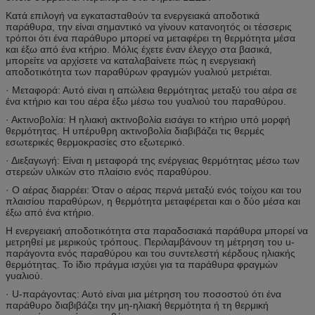
Κατά επιλογή να εγκατασταθούν τα ενεργειακά αποδοτικά
παράθυρα, την είναι σημαντικό να γίνουν κατανοητός οι τέσσερις
τρόποι ότι ένα παράθυρο μπορεί να μεταφέρει τη θερμότητα μέσα
και έξω από ένα κτήριο. Μόλις έχετε έναν έλεγχο στα βασικά,
μπορείτε να αρχίσετε να καταλαβαίνετε πώς η ενεργειακή
αποδοτικότητα των παραθύρων φραγμών γυαλιού μετριέται.
· Μεταφορά: Αυτό είναι η απώλεια θερμότητας μεταξύ του αέρα σε
ένα κτήριο και του αέρα έξω μέσω του γυαλιού του παραθύρου.
· Ακτινοβολία: Η ηλιακή ακτινοβολία εισάγει το κτήριο υπό μορφή
θερμότητας. Η υπέρυθρη ακτινοβολία διαβιβάζει τις θερμές
εσωτερικές θερμοκρασίες στο εξωτερικό.
· Διεξαγωγή: Είναι η μεταφορά της ενέργειας θερμότητας μέσω των
στερεών υλικών στο πλαίσιο ενός παραθύρου.
· Ο αέρας διαρρέει: Όταν ο αέρας περνά μεταξύ ενός τοίχου και του
πλαισίου παραθύρων, η θερμότητα μεταφέρεται και ο δύο μέσα και
έξω από ένα κτήριο.
Η ενεργειακή αποδοτικότητα στα παραδοσιακά παράθυρα μπορεί να
μετρηθεί με μερικούς τρόπους. Περιλαμβάνουν τη μέτρηση του u-
παράγοντα ενός παραθύρου και του συντελεστή κέρδους ηλιακής
θερμότητας. Το ίδιο πράγμα ισχύει για τα παράθυρα φραγμών
γυαλιού.
· U-παράγοντας: Αυτό είναι μια μέτρηση του ποσοστού ότι ένα
παράθυρο διαβιβάζει την μη-ηλιακή θερμότητα ή τη θερμική