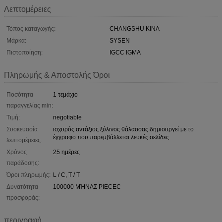
Λεπτομέρειες
Τόπος καταγωγής:
CHANGSHU ΚΙΝΑ
Μάρκα:
SYSEN
Πιστοποίηση:
IGCC IGMA
Πληρωμής & Αποστολής Όροι
Ποσότητα
1 τεμάχιο
παραγγελίας min:
Τιμή:
negotiable
Συσκευασία
ισχυρός αντάξιος ξύλινος θάλασσας δημιουργεί με το
έγγραφο που παρεμβάλλεται λευκές σελίδες
λεπτομέρειες:
Χρόνος
25 ημέρες
παράδοσης:
Όροι πληρωμής:
L / C, T / T
Δυνατότητα
100000 ΜΉΝΑΣ PIECEC
προσφοράς:
περιγραφή