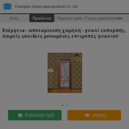
Changshu Sysen glass products Co. Ltd.
Σπίτι
Προϊόντα
Περίπου εμείς
Γύρος εργοστασίων
>>
Ενέργεια - αποταμίευση χαμηλή - γυαλί εκπομπής,
σαφείς ωοειδείς μονωμένες επιτροπές γυαλιού
Καλύτερη τιμή
επαφή