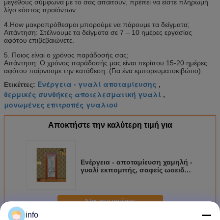
μεγέθους σύμφωνα με το σας απαιτούν, πρέπει να είστε πληρωμή
λίγο κόστος προϊόντων.
4.How μακροπρόθεσμοι μπορούμε να πάρουμε τα δείγματα;
Απάντηση: Στέλνουμε τα δείγματα σε 7 – 10 ημέρες εργασίας
αφότου επιβεβαιώνετε.
5. Ποιος είναι ο χρόνος παράδοσής σας;
Απάντηση: Ο χρόνος παράδοσής μας είναι περίπου 15-20 ημέρες
αφότου παίρνουμε την κατάθεση. (Για ένα εμπορευματοκιβώτιο)
Ενέργεια - γυαλί αποταμίευσης
Ετικέττες:
,
θερμικές συνθήκες αποτελεσματική γυαλί
,
μονωμένες επιτροπές γυαλιού
Αποκτήστε την καλύτερη τιμή για
Ενέργεια - αποταμίευση χαμηλή -
γυαλί εκπομπής, σαφείς ωοειδείς
μονωμένες επιτροπές γυαλιού
Να συνεχίσει
info