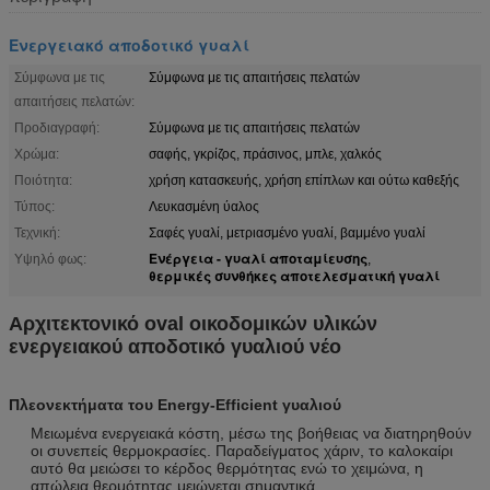
Ενεργειακό αποδοτικό γυαλί
Σύμφωνα με τις
Σύμφωνα με τις απαιτήσεις πελατών
απαιτήσεις πελατών:
Προδιαγραφή:
Σύμφωνα με τις απαιτήσεις πελατών
Χρώμα:
σαφής, γκρίζος, πράσινος, μπλε, χαλκός
Ποιότητα:
χρήση κατασκευής, χρήση επίπλων και ούτω καθεξής
Τύπος:
Λευκασμένη ύαλος
Τεχνική:
Σαφές γυαλί, μετριασμένο γυαλί, βαμμένο γυαλί
Ενέργεια - γυαλί αποταμίευσης
Υψηλό φως:
,
θερμικές συνθήκες αποτελεσματική γυαλί
Αρχιτεκτονικό oval οικοδομικών υλικών
ενεργειακού αποδοτικό γυαλιού νέο
Πλεονεκτήματα του Energy-Efficient γυαλιού
Μειωμένα ενεργειακά κόστη, μέσω της βοήθειας να διατηρηθούν
οι συνεπείς θερμοκρασίες. Παραδείγματος χάριν, το καλοκαίρι
αυτό θα μειώσει το κέρδος θερμότητας ενώ το χειμώνα, η
απώλεια θερμότητας μειώνεται σημαντικά.