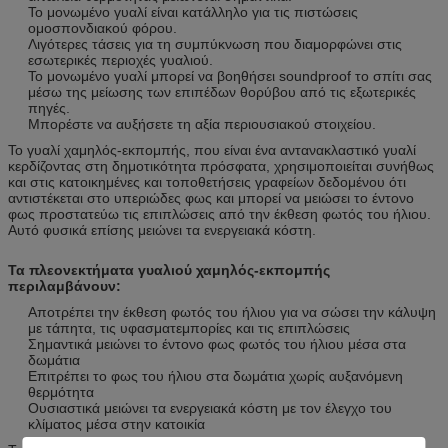
Το μονωμένο γυαλί είναι κατάλληλο για τις πιστώσεις
ομοσπονδιακού φόρου.
Λιγότερες τάσεις για τη συμπύκνωση που διαμορφώνει στις
εσωτερικές περιοχές γυαλιού.
Το μονωμένο γυαλί μπορεί να βοηθήσει soundproof το σπίτι σας
μέσω της μείωσης των επιπέδων θορύβου από τις εξωτερικές
πηγές.
Μπορέστε να αυξήσετε τη αξία περιουσιακού στοιχείου.
Το γυαλί χαμηλός-εκπομπής, που είναι ένα αντανακλαστικό γυαλί
κερδίζοντας στη δημοτικότητα πρόσφατα, χρησιμοποιείται συνήθως
και στις κατοικημένες και τοποθετήσεις γραφείων δεδομένου ότι
αντιστέκεται στο υπεριώδες φως και μπορεί να μειώσει το έντονο
φως προστατεύω τις επιπλώσεις από την έκθεση φωτός του ήλιου.
Αυτό φυσικά επίσης μειώνει τα ενεργειακά κόστη.
Τα πλεονεκτήματα γυαλιού χαμηλός-εκπομπής
περιλαμβάνουν:
Αποτρέπει την έκθεση φωτός του ήλιου για να σώσει την κάλυψη
με τάπητα, τις υφασματεμπορίες και τις επιπλώσεις
Σημαντικά μειώνει το έντονο φως φωτός του ήλιου μέσα στα
δωμάτια
Επιτρέπει το φως του ήλιου στα δωμάτια χωρίς αυξανόμενη
θερμότητα
Ουσιαστικά μειώνει τα ενεργειακά κόστη με τον έλεγχο του
κλίματος μέσα στην κατοικία