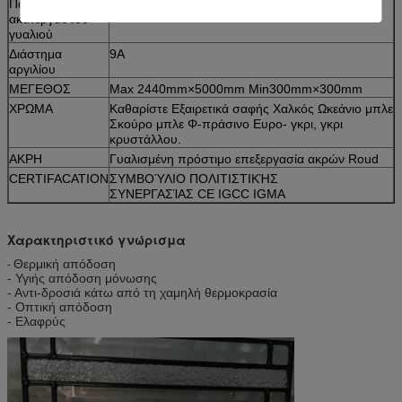
Πάχος του
5mm
ακατέργαστου
γυαλιού
Διάστημα
9A
αργιλίου
ΜΕΓΕΘΟΣ
Max 2440mm×5000mm Min300mm×300mm
ΧΡΩΜΑ
Καθαρίστε Εξαιρετικά σαφής Χαλκός Ωκεάνιο μπλε
Σκούρο μπλε Φ-πράσινο Ευρο- γκρι, γκρι
κρυστάλλου.
ΑΚΡΗ
Γυαλισμένη πρόστιμο επεξεργασία ακρών Roud
CERTIFACATION
ΣΥΜΒΟΎΛΙΟ ΠΟΛΙΤΙΣΤΙΚΉΣ
ΣΥΝΕΡΓΑΣΊΑΣ CE IGCC IGMA
Χαρακτηριστικό γνώρισμα
Θερμική απόδοση
-
- Υγιής απόδοση μόνωσης
- Αντι-δροσιά κάτω από τη χαμηλή θερμοκρασία
- Οπτική απόδοση
- Ελαφρύς