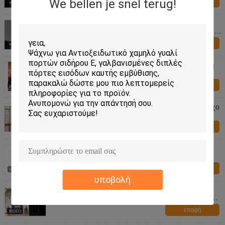
We bellen je snel terug!
επαφή
22 τυφλοί ίντσας " *64» μέσα μετριασμένη
ενέργεια γυαλιού γυαλιού στην ασφάλεια -
αποταμίευση
επαφή
Εσωτερικοί τυφλοί μέσα στον ήχο γυαλιού/τη
θερμότητα - μονώνοντας ενέργεια -
αποταμίευση
επαφή
Τυφλοί παραθύρων μέσα στον οριζόντιους ήχο
σχεδίων γυαλιού/τη μόνωση θερμότητας
επαφή
5mm μετριασμένο ντους σύγχρονο ύφος
γυαλιού
επαφή
υποβολή
Οπτικό γυαλί παραθύρων λουτρών σύστασης
διακοσμητικό, σκοτάδι επιτροπών παραθύρων
γυαλιού συνήθειας
επαφή