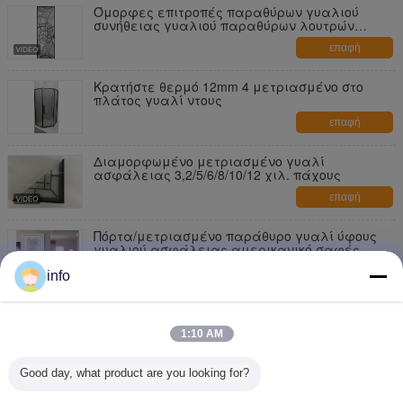
Όμορφες επιτροπές παραθύρων γυαλιού
συνήθειας γυαλιού παραθύρων λουτρών
Pattina διακοσμητικές
επαφή
Κρατήστε θερμό 12mm 4 μετριασμένο στο
πλάτος γυαλί ντους
επαφή
Διαμορφωμένο μετριασμένο γυαλί
ασφάλειας 3,2/5/6/8/10/12 χιλ. πάχους
επαφή
Πόρτα/μετριασμένο παράθυρο γυαλί ύφους
γυαλιού ασφάλειας αμερικανικό σαφές
επαφή
info
Σαφές μετριασμένο γυαλί ασφάλειας
σχεδίου συνήθειας 250 βαθμοί θερμικού
1:10 AM
κλονισμού
επαφή
Good day, what product are you looking for?
S001 καλλιτεχνική μετριασμένη ασφάλειας
χιλ. πάχους γυαλιού 2-12 όρφνωση νικελίου