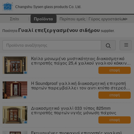
Changshu Sysen glass products Co. Ltd.
Σπίτι
Προϊόντα
Περίπου εμείς
Γύρος εργοστασίων
>>
Γυαλί επεξεργασμένου σιδήρου
Ποιότητα
supplier.
Κοίλο μονωμένο μυστικότητας διακοσμητικό
επιτροπής πάχος 25,4 χαλκού γυαλιού κόκκινο
ΚΚ
επαφή
Η Soundproof γαλλική διακοσμητική επιτροπή
πορτών παρεμβάλλει τον αντι κτύπο στερεό
25 χιλ.
επαφή
Διακοσμητικό γυαλί 033 τύπος 825mm
επιτροπής πορτών υγιής μόνωση πάχους
επαφή
Εκτιμημένες πυρκαγιά επιτροπές γυαλιού