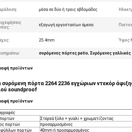
αράδοση:
μέσα σε δύο ή τρεις εβδομάδες
Ηλεκτ
ιχειρήσεις
εξαγωγή εργοστασίων άμεσα
Πιστο
ύπος:
άχος:
25.4mm
Ύφος 
πισημαίνω:
συρόμενες πόρτες patio
,
Συρόμενες γαλλικές
ραφή προϊόντων
α συρόμενη πόρτα 2264 2236 εγχώριων ντεκόρ άφιξη
ιού soundproof
ραφή προϊόντων
αγραφές
 πορτών
Στερεά ξύλο + γυαλί + χρωματίζοντας
ος πορτών
προσαρμοσμένος
 φύλλων πορτών
40mm ή προσαρμοσμένος