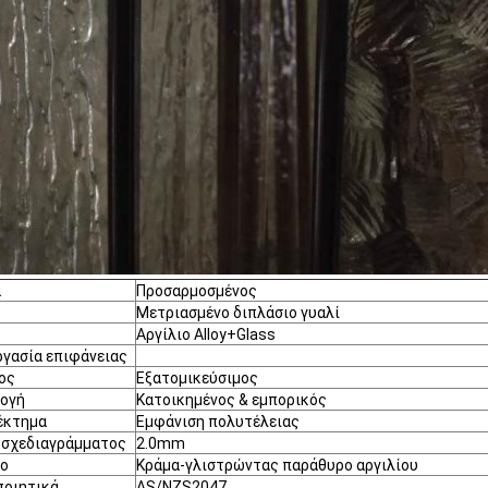
α
Προσαρμοσμένος
Μετριασμένο διπλάσιο γυαλί
Αργίλιο Alloy+Glass
ργασία επιφάνειας
ος
Εξατομικεύσιμος
ογή
Κατοικημένος & εμπορικός
έκτημα
Εμφάνιση πολυτέλειας
 σχεδιαγράμματος
2.0mm
ιο
Κράμα-γλιστρώντας παράθυρο αργιλίου
ποιητικά
AS/NZS2047