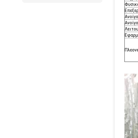
Φυσικ
Επεξε
Ανοίγ
Ανοίγ
Λειτο
Εφαρμ
Πλεον