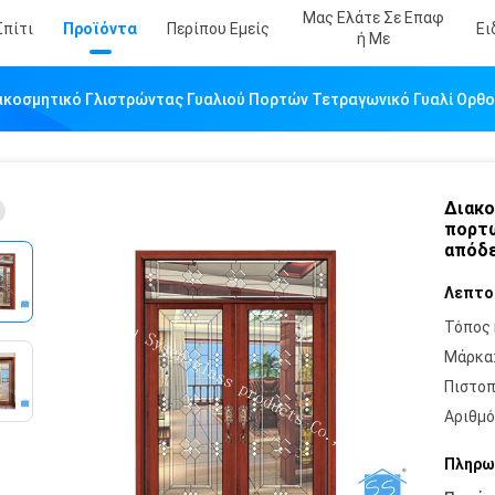
Μας Ελάτε Σε Επαφ
Σπίτι
Προϊόντα
Περίπου Εμείς
Ει
Ή Με
ακοσμητικό Γλιστρώντας Γυαλιού Πορτών Τετραγωνικό Γυαλί Ορθο
Διακο
πορτώ
απόδε
Λεπτο
Τόπος 
Μάρκα
Πιστοπ
Αριθμό
Πληρω