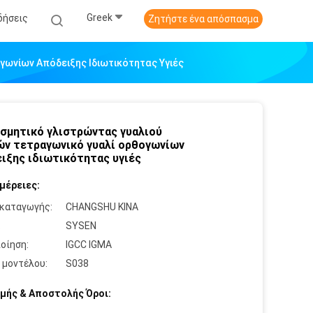
Greek
δήσεις
Ζητήστε ένα απόσπασμα
γωνίων Απόδειξης Ιδιωτικότητας Υγιές
σμητικό γλιστρώντας γυαλιού
ν τετραγωνικό γυαλί ορθογωνίων
ιξης ιδιωτικότητας υγιές
μέρειες:
καταγωγής:
CHANGSHU ΚΙΝΑ
:
SYSEN
οίηση:
IGCC IGMA
 μοντέλου:
S038
μής & Αποστολής Όροι: