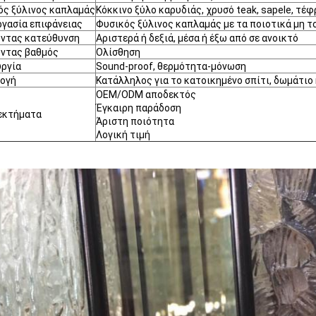
ός ξύλινος καπλαμάς
Κόκκινο ξύλο καρυδιάς, χρυσό teak, sapele, τέφ
ργασία επιφάνειας
Φυσικός ξύλινος καπλαμάς με τα ποιοτικά μη 
οντας κατεύθυνση
Αριστερά ή δεξιά, μέσα ή έξω από σε ανοικτό
οντας βαθμός
Ολίσθηση
υργία
Sound-proof, θερμότητα-μόνωση
ογή
Κατάλληλος για το κατοικημένο σπίτι, δωμάτιο κρ
OEM/ODM αποδεκτός
Έγκαιρη παράδοση
εκτήματα
Άριστη ποιότητα
Λογική τιμή