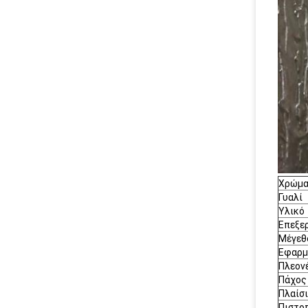
Χρώμ
Γυαλί
Υλικό
Επεξε
Μέγεθ
Εφαρμ
Πλεον
Πάχος
Πλαίσ
Πιστο