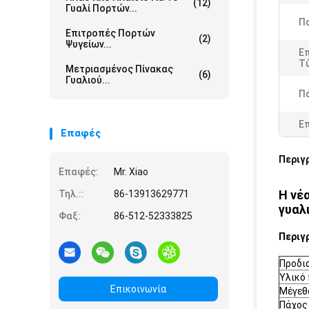
(12)
Γυαλί Πορτών...
Π
Επιτροπές Πορτών
(2)
Ψυγείων...
Επ
Τ
Μετριασμένος Πίνακας
(6)
Γυαλιού...
Π
Ε
Επαφές
Περιγ
Επαφές:
Mr. Xiao
Η νέ
Τηλ.::
86-13913629771
γυαλ
Φαξ:
86-512-52333825
Περιγ
Προδι
Υλικό
Επικοινωνία
Μέγεθ
Πάχος