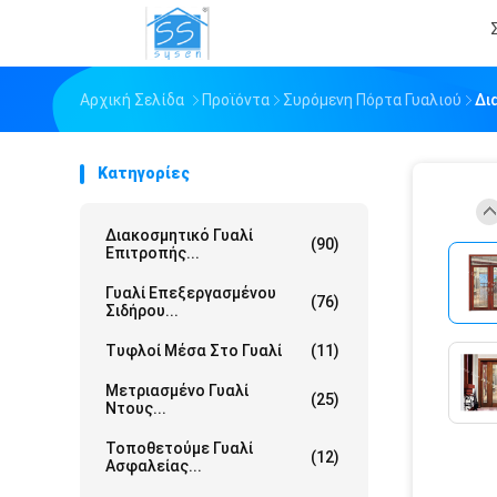
Αρχική Σελίδα
Προϊόντα
Συρόμενη Πόρτα Γυαλιού
Δι
Κατηγορίες
Διακοσμητικό Γυαλί
(90)
Επιτροπής...
Γυαλί Επεξεργασμένου
(76)
Σιδήρου...
Τυφλοί Μέσα Στο Γυαλί
(11)
Μετριασμένο Γυαλί
(25)
Ντους...
Τοποθετούμε Γυαλί
(12)
Ασφαλείας...