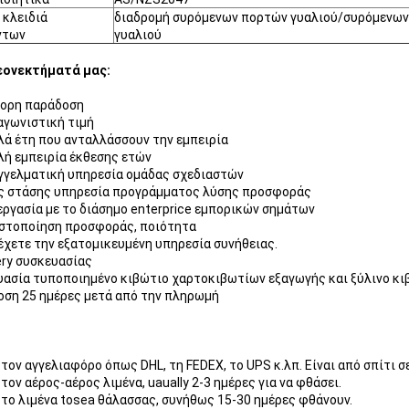
 κλειδιά
διαδρομή συρόμενων πορτών γυαλιού/συρόμενων 
ντων
γυαλιού
εονεκτήματά μας:
γορη παράδοση
αγωνιστική τιμή
λά έτη που ανταλλάσσουν την εμπειρία
λή εμπειρία έκθεσης ετών
γγελματική υπηρεσία ομάδας σχεδιαστών
ς στάσης υπηρεσία προγράμματος λύσης προσφοράς
εργασία με το διάσημο enterprice εμπορικών σημάτων
ιστοποίηση προσφοράς, ποιότητα
έχετε την εξατομικευμένη υπηρεσία συνήθειας.
ery συσκευασίας
ασία τυποποιημένο κιβώτιο χαρτοκιβωτίων εξαγωγής και ξύλινο κι
ση 25 ημέρες μετά από την πληρωμή
τον αγγελιαφόρο όπως DHL, τη FEDEX, το UPS κ.λπ. Είναι από σπίτι σε
τον αέρος-αέρος λιμένα, uaually 2-3 ημέρες για να φθάσει.
 το λιμένα tosea θάλασσας, συνήθως 15-30 ημέρες φθάνουν.