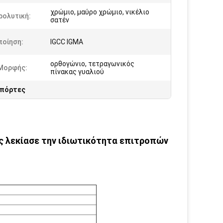
χρώμιο, μαύρο χρώμιο, νικέλιο
ρολυτική:
σατέν
ποίηση:
IGCC IGMA
ορθογώνιο, τετραγωνικός
Μορφής:
πίνακας γυαλιού
 πόρτες
ς λεκίασε την ιδιωτικότητα επιτροπών