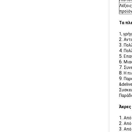
Λέξεις
προϊό
Τα πλ
1, γρή
2.
Αντ
3.
Πολ
4.
Πολ
5.
Επα
6.
Μια
7.
Συν
8.
Η π
9.
Παρ
&deliv
Συσκευ
Παράδο
Άκρες
1.
Από 
2.
Από 
3.
Από