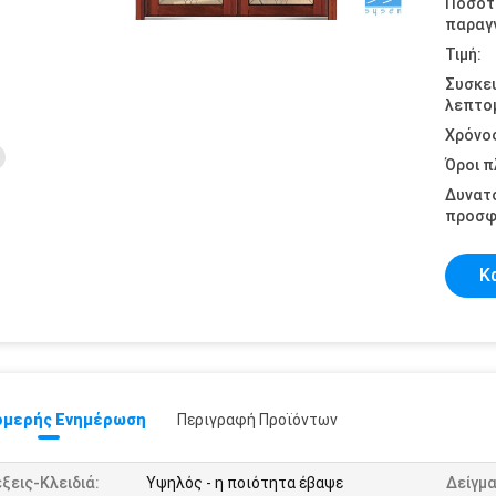
Ποσότ
παραγγ
Τιμή:
Συσκε
λεπτομ
Χρόνο
Όροι 
Δυνατ
προσφ
Κ
μερής Ενημέρωση
Περιγραφή Προϊόντων
ξεις-Κλειδιά:
Υψηλός - η ποιότητα έβαψε
Δείγμα