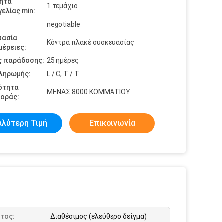
ητα
1 τεμάχιο
ελίας min:
negotiable
υασία
Κόντρα πλακέ συσκευασίας
έρειες:
ς παράδοσης:
25 ημέρες
πληρωμής:
L / C, T / T
ότητα
ΜΗΝΑΣ 8000 ΚΟΜΜΑΤΙΟΥ
οράς:
αλύτερη Τιμή
Επικοινωνία
τος:
Διαθέσιμος (ελεύθερο δείγμα)