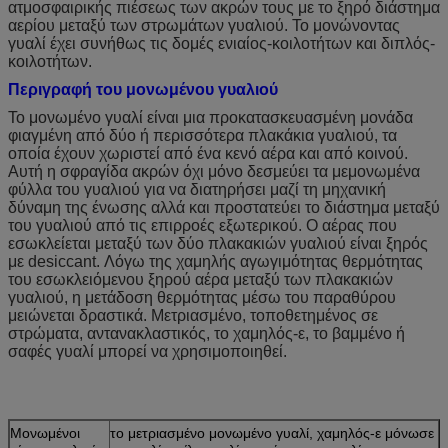
ατμοσφαιρικής πιέσεως των ακρών τους με το ξηρό διάστημα
αερίου μεταξύ των στρωμάτων γυαλιού. Το μονώνοντας
γυαλί έχει συνήθως τις δομές ενιαίος-κοιλοτήτων και διπλός-
κοιλοτήτων.
Περιγραφή του μονωμένου γυαλιού
Το μονωμένο γυαλί είναι μια προκατασκευασμένη μονάδα
φιαγμένη από δύο ή περισσότερα πλακάκια γυαλιού, τα
οποία έχουν χωριστεί από ένα κενό αέρα και από κοινού.
Αυτή η σφραγίδα ακρών όχι μόνο δεσμεύει τα μεμονωμένα
φύλλα του γυαλιού για να διατηρήσει μαζί τη μηχανική
δύναμη της ένωσης αλλά και προστατεύει το διάστημα μεταξύ
του γυαλιού από τις επιρροές εξωτερικού. Ο αέρας που
εσωκλείεται μεταξύ των δύο πλακακιών γυαλιού είναι ξηρός
με desiccant. Λόγω της χαμηλής αγωγιμότητας θερμότητας
του εσωκλειόμενου ξηρού αέρα μεταξύ των πλακακιών
γυαλιού, η μετάδοση θερμότητας μέσω του παραθύρου
μειώνεται δραστικά. Μετριασμένο, τοποθετημένος σε
στρώματα, αντανακλαστικός, το χαμηλός-ε, το βαμμένο ή
σαφές γυαλί μπορεί να χρησιμοποιηθεί.
Μονωμένοι
το μετριασμένο μονωμένο γυαλί, χαμηλός-ε μόνωσε