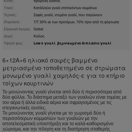
Κοπή::
προβολή ύδατος
Υλικό::
Κατάλληλο γυαλί επιπλεόντων σωμάτων
Τεχνική::
Σαφές γυαλί, ντυμένο γυαλί, που παγώνουν
iPayment::
T/T 30% εκ των προτέρων, 70% πριν από τη φόρτωση
Εξαγωγή Αγορές:
Gobal
Δομή:
Κοίλος
Low e γυαλί
βερνικωμένο διπλάσιο γυαλί
Υψηλό φως:
,
6+12A+6 ηλιακό σαφές βαμμένο
μετριασμένο τοποθετημένο σε στρώματα
μονωμένο γυαλί χαμηλός-ε για το κτήριο
τοίχων κουρτινών
Το μονώνοντας γυαλί γίνεται από δύο ή περισσότερα από
δύο φύλλα. Το διάστημα μεταξύ των γυαλιών είναι τομέας με
τον αέρα ή άλλα ειδικά αέρια και σφραγισμένος με τις
στεγανωτικές ουσίες.
Το μονώνοντας γυαλί γίνεται με το χωρισμό δύο ή
περισσότερων κομματιών των γυαλιών με την
αποτελεσματική υποστήριξη και το καλά-καθορισμένο
χώρισμα, και την πίληση και τη διατήρηση σταθερής