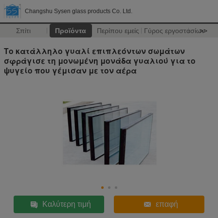
Changshu Sysen glass products Co. Ltd.
Σπίτι
Προϊόντα
Περίπου εμείς
Γύρος εργοστασίων
>>
Το κατάλληλο γυαλί επιπλεόντων σωμάτων
σφράγισε τη μονωμένη μονάδα γυαλιού για το
ψυγείο που γέμισαν με τον αέρα
Καλύτερη τιμή
επαφή