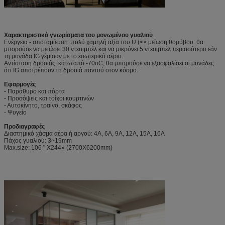
Χαρακτηριστικά γνωρίσματα του μονωμένου γυαλιού
Ενέργεια - αποταμίευση: πολύ χαμηλή αξία του U (<> μείωση θορύβου: θα
μπορούσε να μειώσει 30 ντεσιμπέλ και να μικρύνει 5 ντεσιμπέλ περισσότερο εάν
τη μονάδα IG γέμισαν με το εσωτερικό αέριο.
Αντίσταση δροσιάς: κάτω από -70oC, θα μπορούσε να εξασφαλίσει οι μονάδες
ότι IG αποτρέπουν τη δροσιά παντού στον κόσμο.
Εφαρμογές
- Παράθυρο και πόρτα
- Προσόψεις και τοίχοι κουρτινών
- Αυτοκίνητο, τραίνο, σκάφος
- Ψυγείο
Προδιαγραφές
Διαστημικό χάσμα αέρα ή αργού: 4A, 6A, 9A, 12A, 15A, 16A
Πάχος γυαλιού: 3~19mm
Max.size: 106 " X244» (2700X6200mm)