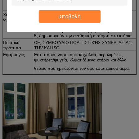
γυαλί, γυαλί σάντουιτς, βερνίκωσε το γυαλί κ.λπ.
Χαρακτηριστικά
1, θερμική απόδοση
υποβολή
γνωρίσματα
2, οικοδομικά υλικά εξοικονόμησης ενέργειας
3, υγιής μόνωση
4, κανένα να δροσίσει στις χαμηλές θερμοκρασίες
5, δημιουργούν την αισθητική αίσθηση στα κτήρια
Ποιοτικά
CE, ΣΥΜΒΟΎΛΙΟ ΠΟΛΙΤΙΣΤΙΚΉΣ ΣΥΝΕΡΓΑΣΊΑΣ,
πρότυπα
TUV ΚΑΙ ISO
Εφαρμογές
Εστιατόριο, νοσοκομεία/σχολεία, αερολιμένες,
ψυκτήρες/ψυγεία, κλιματιζόμενα κτήρια και άλλο
θέσεις που χρειάζονται τον όρο εσωτερικού αέρα.