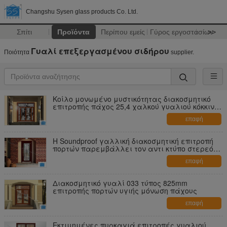
Changshu Sysen glass products Co. Ltd.
Σπίτι
Προϊόντα
Περίπου εμείς
Γύρος εργοστασίων
>>
Γυαλί επεξεργασμένου σιδήρου
Ποιότητα
supplier.
Κοίλο μονωμένο μυστικότητας διακοσμητικό
επιτροπής πάχος 25,4 χαλκού γυαλιού κόκκινο
ΚΚ
επαφή
Η Soundproof γαλλική διακοσμητική επιτροπή
πορτών παρεμβάλλει τον αντι κτύπο στερεό
25 χιλ.
επαφή
Διακοσμητικό γυαλί 033 τύπος 825mm
επιτροπής πορτών υγιής μόνωση πάχους
επαφή
Εκτιμημένες πυρκαγιά επιτροπές γυαλιού