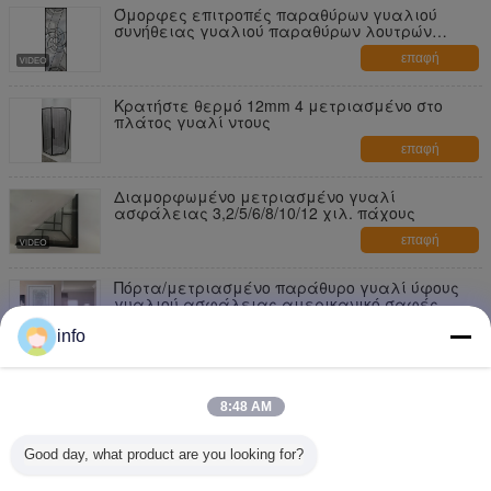
Όμορφες επιτροπές παραθύρων γυαλιού
συνήθειας γυαλιού παραθύρων λουτρών
Pattina διακοσμητικές
επαφή
Κρατήστε θερμό 12mm 4 μετριασμένο στο
πλάτος γυαλί ντους
επαφή
Διαμορφωμένο μετριασμένο γυαλί
ασφάλειας 3,2/5/6/8/10/12 χιλ. πάχους
επαφή
Πόρτα/μετριασμένο παράθυρο γυαλί ύφους
γυαλιού ασφάλειας αμερικανικό σαφές
επαφή
info
Σαφές μετριασμένο γυαλί ασφάλειας
σχεδίου συνήθειας 250 βαθμοί θερμικού
8:48 AM
κλονισμού
επαφή
Good day, what product are you looking for?
S001 καλλιτεχνική μετριασμένη ασφάλειας
χιλ. πάχους γυαλιού 2-12 όρφνωση νικελίου