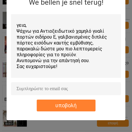
We bellen je snel terug!
επαφή
22 τυφλοί ίντσας " *64» μέσα μετριασμένη
ενέργεια γυαλιού γυαλιού στην ασφάλεια -
αποταμίευση
επαφή
Εσωτερικοί τυφλοί μέσα στον ήχο γυαλιού/τη
θερμότητα - μονώνοντας ενέργεια -
αποταμίευση
επαφή
Τυφλοί παραθύρων μέσα στον οριζόντιους ήχο
σχεδίων γυαλιού/τη μόνωση θερμότητας
επαφή
5mm μετριασμένο ντους σύγχρονο ύφος
γυαλιού
επαφή
υποβολή
Οπτικό γυαλί παραθύρων λουτρών σύστασης
διακοσμητικό, σκοτάδι επιτροπών παραθύρων
γυαλιού συνήθειας
επαφή