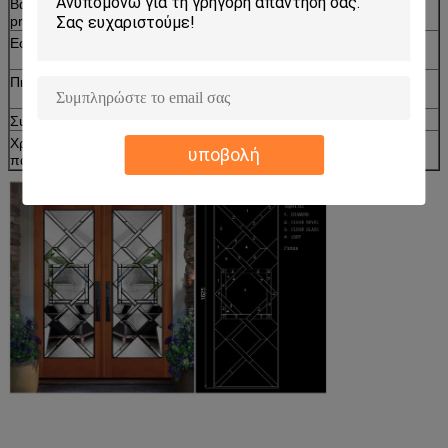
Βαθιά
Τοποθετημένος σε στρώματα, μονωμένος, το οξύ
proessing
χαραγμένος, τυπωμένος
Εφαρμογές
Παράθυρα, πόρτες, τοίχος κουρτινών, μπαλκόνι,
επιτραπέζια κορυφή
Πιστοποιητικό
CE, ISO, ΣΥΜΒΟΎΛΙΟ ΠΟΛΙΤΙΣΤΙΚΉΣ
ΣΥΝΕΡΓΑΣΊΑΣ, BS6202
Συσκευασία
Ξύλινο κιβώτιο εξαγωγής
Χρόνος
7-15 ημέρες
υποβολή
παράδοσης