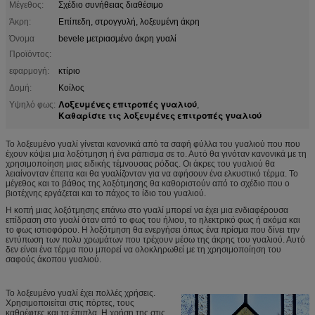
Μέγεθος:
Σχέδιο συνήθειας διαθέσιμο
Άκρη:
Επίπεδη, στρογγυλή, λοξευμένη άκρη
Όνομα
bevele μετριασμένο άκρη γυαλί
Προϊόντος:
εφαρμογή:
κτίριο
Δομή:
Κοίλος
Λοξευμένες επιτροπές γυαλιού
Υψηλό φως:
,
Καθαρίστε τις λοξευμένες επιτροπές γυαλιού
Το λοξευμένο γυαλί γίνεται κανονικά από τα σαφή φύλλα του γυαλιού που που
έχουν κόψει μια λοξότμηση ή ένα ράπισμα σε το. Αυτό θα γινόταν κανονικά με τη
χρησιμοποίηση μιας ειδικής τέμνουσας ρόδας. Οι άκρες του γυαλιού θα
λειαίνονταν έπειτα και θα γυαλίζονταν για να αφήσουν ένα ελκυστικό τέρμα. Το
μέγεθος και το βάθος της λοξότμησης θα καθοριστούν από το σχέδιο που ο
βιοτέχνης εργάζεται και το πάχος το ίδιο του γυαλιού.
Η κοπή μιας λοξότμησης επάνω στο γυαλί μπορεί να έχει μια ενδιαφέρουσα
επίδραση στο γυαλί όταν από το φως του ήλιου, το ηλεκτρικό φως ή ακόμα και
το φως ιστιοφόρου. Η λοξότμηση θα ενεργήσει όπως ένα πρίσμα που δίνει την
εντύπωση των πολυ χρωμάτων που τρέχουν μέσω της άκρης του γυαλιού. Αυτό
δεν είναι ένα τέρμα που μπορεί να ολοκληρωθεί με τη χρησιμοποίηση του
σαφούς άκοπου γυαλιού.
Το λοξευμένο γυαλί έχει πολλές χρήσεις.
Χρησιμοποιείται στις πόρτες, τους
καθρέφτες και τα έπιπλα. Η χρήση της στις