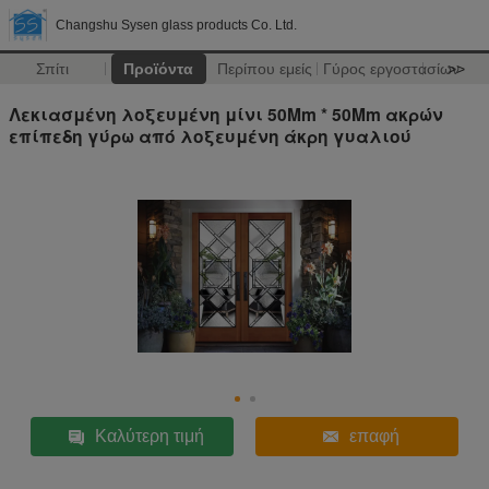
Changshu Sysen glass products Co. Ltd.
Σπίτι
Προϊόντα
Περίπου εμείς
Γύρος εργοστασίων
>>
Λεκιασμένη λοξευμένη μίνι 50Mm * 50Mm ακρών
επίπεδη γύρω από λοξευμένη άκρη γυαλιού
Καλύτερη τιμή
επαφή