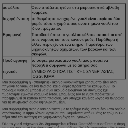
ασφάλεια
Όταν σπάζεται, φτύνει στα μικροσκοπικά αβλαβή
κομμάτια.
Ισχυρή ένταση
το θερμότητα-ενισχυμένο γυαλί είναι περίπου δύο
φορές τόσο ισχυρό όπως ανοπτημένο γυαλί του
ίδιου πράγματος
Εφαρμογή
Τοποθετεί όπου το γυαλί ασφάλειας απαιτείται από
τους νόμους και τους κανονισμούς. Παράθυρα ή
άλλες περιοχές σε ένα κτήριο. Παράθυρα των
μηχανοκίνητων οχημάτων, των βαρκών και των
σκαφών.
Προδιαγραφή
το σαφές μετριασμένο γυαλί μας μπορεί να
παραχθεί σύμφωνα με το αίτημά σας.
τεχνικός
ΣΥΜΒΟΎΛΙΟ ΠΟΛΙΤΙΣΤΙΚΉΣ ΣΥΝΕΡΓΑΣΊΑΣ,
ICGG, IGMA
Μια συρραμμένη ή «σπασμένη» άκρη ο κανονικότερα χρησιμοποιείται όταν
πηγαίνει το γυαλί σε ένα πλαίσιο, και οι άκρες πρόκειται να καλυφθούν. Το
τρόχισμα γυαλιού μπορεί να είναι ακριβό δεδομένου ότι συνήθως έχει
τιμολογήσει έξω ανά γραμμική ίντσα. Επομένως εάν το γυαλί πρόκειται να
παρεμβληθεί σε κάποιο τύπο πλαισίου, δεν υπάρχει κανένας λόγος να πληρώσει
για τη στιλβωτική ουσία υψηλών σημείων.
Μια συρραμμένη άκρη ολοκληρώνεται με το τρέξιμο ενός βασισμένου στο οξείδιο
στρώνοντας με άμμο δίσκου αργιλίου που κυμαίνεται από 80 έως το τρίξιμο 120
πέρα από την ανώτερη και χαμηλότερη άκρη του γυαλιού.
Όλο το γυαλί edgework δεν δημιουργείται εξίσου. Οποτεδήποτε εκτίθεται η άκρη