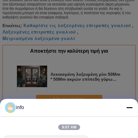
του γυαλιού, αυτό δεν είναι η επιλογή που θέλετε. Πολλές επιχειρήσεις δεν έχουν
τον εξοπλισμό απαραίτητο να εκτελέσει μια υψηλή γυαλισμένη άκρη μηχανών,
έτσι θα συρράψουν ή θα δώσουν στη στιλβωτική ουσία το γυαλί. Αν και η
τιμολόγηση μπορεί να είναι ελαφρώς λιγότεροι, η ποιότητα της κορυφής ή του
καθρέφτη γυαλιού θα υποφέρει σοβαρά.
Καθαρίστε τις λοξευμένες επιτροπές γυαλιού
Ετικέττες:
,
Λοξευμένες επιτροπές γυαλιού
,
Μετριασμένο λοξευμένο γυαλί
Αποκτήστε την καλύτερη τιμή για
Λεκιασμένη λοξευμένη μίνι 50Mm
* 50Mm ακρών επίπεδη γύρω
από λοξευμένη άκρη γυαλιού
Να συνεχίσει
info
Λοξευμένο γυαλί ακρών
Περισσότεροι
9:07 AM