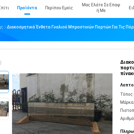
Μας Ελάτε Σε Επαφ
Σπίτι
Προϊόντα
Περίπου Εμείς
Ει
Ή Με
ής
Διακοσμητικά Ένθετα Γυαλιού Μπροστινών Πορτών Για Τις Πόρτ
Διακο
πορτώ
πίνακ
Λεπτο
Τόπος 
Μάρκα
Πιστοπ
Αριθμό
Πληρω