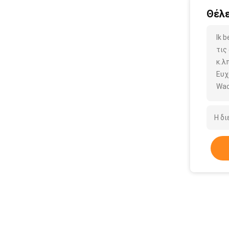
Θέλε
Ik 
τις
κ.λπ
Ευχ
Wac