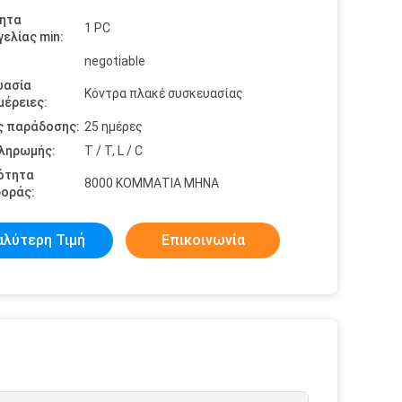
ητα
1 PC
ελίας min:
negotiable
υασία
Κόντρα πλακέ συσκευασίας
έρειες:
ς παράδοσης:
25 ημέρες
πληρωμής:
T / T, L / C
ότητα
8000 ΚΟΜΜΑΤΙΑ ΜΗΝΑ
οράς:
αλύτερη Τιμή
Επικοινωνία