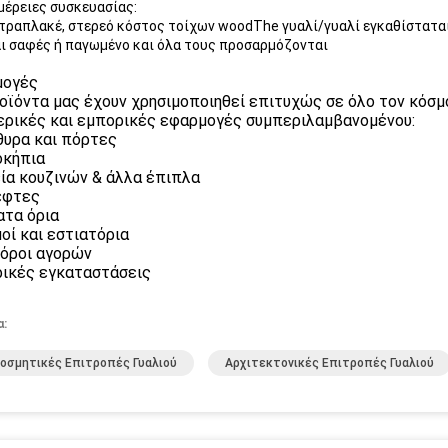
έρειες συσκευασίας:
τραπλακέ, στερεό κόστος τοίχων woodThe γυαλί/γυαλί εγκαθίσταται 
αι σαφές ή παγωμένο και όλα τους προσαρμόζονται
μογές
οϊόντα μας έχουν χρησιμοποιηθεί επιτυχώς σε όλο τον κόσμ
ρικές και εμπορικές εφαρμογές συμπεριλαμβανομένου:
υρα και πόρτες
οκήπια
ία κουζινών & άλλα έπιπλα
έφτες
τα όρια
οί και εστιατόρια
όροι αγορών
ικές εγκαταστάσεις
α:
οσμητικές Επιτροπές Γυαλιού
Αρχιτεκτονικές Επιτροπές Γυαλιού