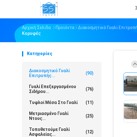
Αρχική Σελίδα
Προϊόντα
Διακοσμητικό Γυαλί Επιτροπ
Κορυφές
Κατηγορίες
Διακοσμητικό Γυαλί
(90)
Επιτροπής...
Γυαλί Επεξεργασμένου
(76)
Σιδήρου...
Τυφλοί Μέσα Στο Γυαλί
(11)
Μετριασμένο Γυαλί
(25)
Ντους...
Τοποθετούμε Γυαλί
(12)
Ασφαλείας...