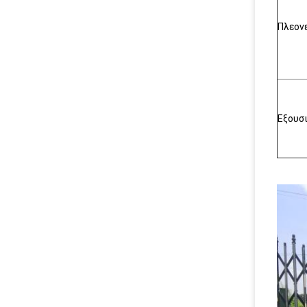
Πλεον
Εξουσ