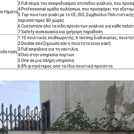
3.Full σειρά του ανεφοδιασμού επίπεδου γυαλιού, που προσ
4.Professional ομάδα πωλήσεων, που προσφέρει την εξατομ
εκτήματα
5.Top ποιοτικό γυαλί με το CE, ISO, Συμβούλιο Πολιτιστικής
περισσότερες 80 χώρες.
6.Customize όλα τα είδη προϊόντων γυαλιού για κάθε πελάτ
7.Safety συσκευασία και γρήγορη παράδοση.
1.10 ποιοτικός επιθεωρητής, 6 texting διαδικασίες, ποιότ
2.Double αποζημίωση εάν η ποιότητα είναι κακή.
3.Full ασφάλεια για τη ναυτιλία.
ιοδότηση
4.Doo στην υπηρεσία πορτών.
5.One σε μια πλήρη υπηρεσία.
6.8% φτηνότερος από τα ίδια ποιοτικά προϊόντα.