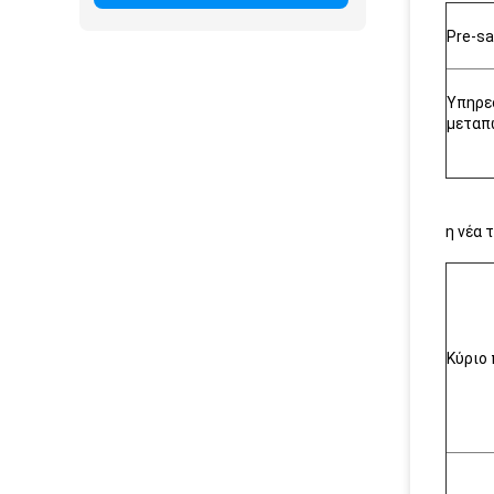
Pre-sa
Υπηρε
μεταπ
η νέα 
Κύριο 