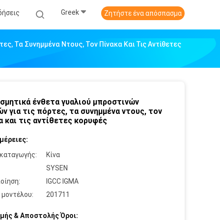
Greek
δήσεις
Ζητήστε ένα απόσπασμα
ες, Τα Συνημμένα Ντους, Τον Πίνακα Και Τις Αντίθετες
σμητικά ένθετα γυαλιού μπροστινών
ν για τις πόρτες, τα συνημμένα ντους, τον
α και τις αντίθετες κορυφές
μέρειες:
καταγωγής:
Κίνα
:
SYSEN
οίηση:
IGCC IGMA
 μοντέλου:
201711
μής & Αποστολής Όροι: