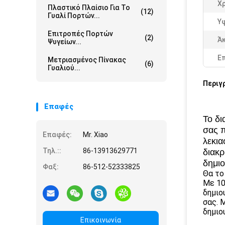
Χ
Πλαστικό Πλαίσιο Για Το
(12)
Γυαλί Πορτών...
Υ
Επιτροπές Πορτών
(2)
Άκ
Ψυγείων...
Ε
Μετριασμένος Πίνακας
(6)
Γυαλιού...
Περιγ
Επαφές
Το δι
σας π
Επαφές:
Mr. Xiao
λεκια
Τηλ.::
86-13913629771
διακρ
δημιο
Φαξ:
86-512-52333825
Θα το
Με 10
δημιο
σας. 
δημιο
Επικοινωνία