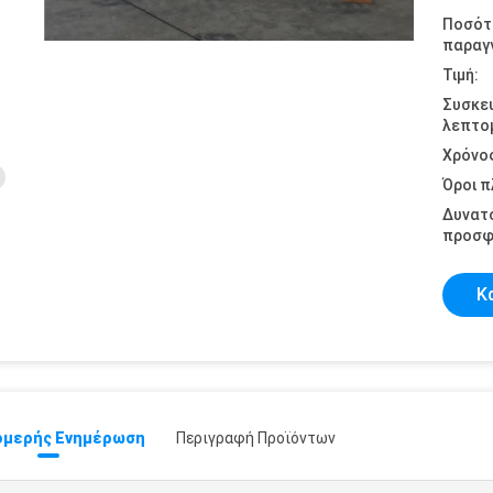
Ποσότ
παραγγ
Τιμή:
Συσκε
λεπτομ
Χρόνο
Όροι 
Δυνατ
προσφ
Κ
μερής Ενημέρωση
Περιγραφή Προϊόντων