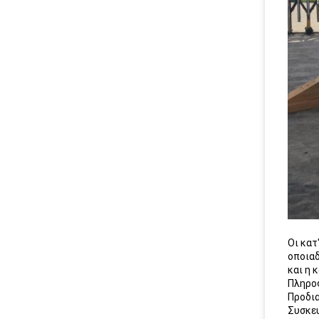
Οι κατ
οποιαδ
και η 
Πληρο
Προδι
Συσκε