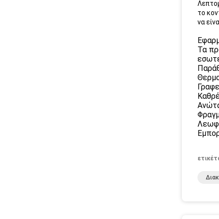
Λεπτομ
το κον
να είν
Εφαρ
Τα πρ
εσωτε
Παράθ
Θερμ
Γραφε
Καθρ
Ανώτα
Φραγμ
Λεωφ
Εμπορ
ετικέτ
Διακ