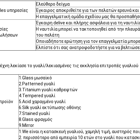
Ελεύθερο δείγμα
les υπηρεσίες
Έγκαιρος αποκριθείτε για των πελατών ερευνά και 
Η επαγγελματική ομάδα σχεδίου μας θα προσπαθήσε
Έγκαιρη delive και πλήρης ασφάλεια για τη ναυτιλ
σίες
Η ναυτιλία μπορεί να τακτοποιηθεί από την πλευρ
ωλήσεων
του πελάτη
Οποιαδήποτε ερώτηση για τον επαγγελματία μπορεί
Ελπίστε ότι σας ανατροφοδοτήστε για να βελτιώσε
τέχνη λεκίασε το γυαλί/λεκιασμένες τις εκκλησία επιτροπές γυαλιού
1.Glass μωσαϊκό
2.Patterned γυαλί
3.Titanium γυαλί καθρεφτών
4.Tempered γυαλί
προϊόν
5.Acid χαραγμένο γυαλί
6.Silk γυαλί εκτύπωσης οθόνης
7.Stained γυαλί
8.Glass φραγμός
9.Mirror
1.We είναι η κατασκευή γυαλιού, χαμηλή τιμή, αυστηρός πο
2. περισσότερο από εμπειρία 10 ετών στο γυαλί που κατασκε