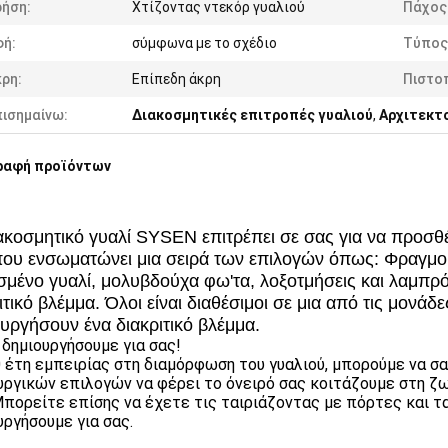
ρήση:
Χτίζοντας ντεκόρ γυαλιού
Πάχος
φή:
σύμφωνα με το σχέδιο
Τύπος
ρη:
Επίπεδη άκρη
Πιστο
πισημαίνω:
Διακοσμητικές επιτροπές γυαλιού
,
Αρχιτεκτο
ραφή προϊόντων
ακοσμητικό γυαλί SYSEN επιτρέπει σε σας για να προσθέ
ου ενσωματώνει μια σειρά των επιλογών όπως: Φραγμοί
σμένο γυαλί, μολυβδούχα φω'τα, λοξοτμήσεις και λαμπρό
ιτικό βλέμμα. Όλοι είναι διαθέσιμοι σε μια από τις μον
υργήσουν ένα διακριτικό βλέμμα.
 δημιουργήσουμε για σας!
 έτη εμπειρίας στη διαμόρφωση του γυαλιού, μπορούμε να 
υργικών επιλογών να φέρει το όνειρό σας κοιτάζουμε στη ζω
Μπορείτε επίσης να έχετε τις ταιριάζοντας με πόρτες και τα
υργήσουμε για σας.