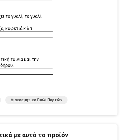
ι το γυαλί, το γυαλί
α, καφετιά κ.λπ.
ική ταινία και την
ιδήρου.
.
Διακοσμητικό Γυαλί Πορτών
ικά με αυτό το προϊόν