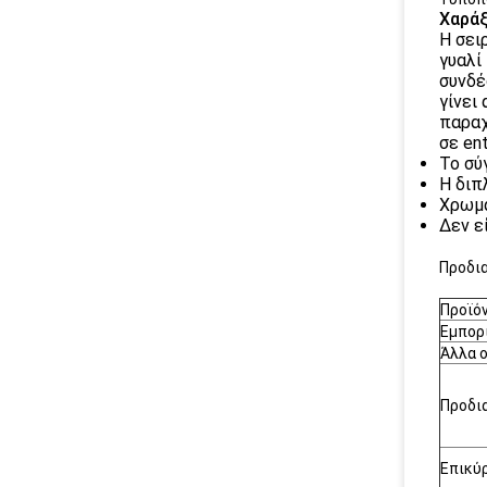
Χαράξ
Η σει
γυαλί
συνδέ
γίνει
παραχ
σε en
Το σύ
Η διπ
Χρωμα
Δεν εί
Προδι
Προϊό
Εμπορ
Άλλα 
Προδι
Επικύ