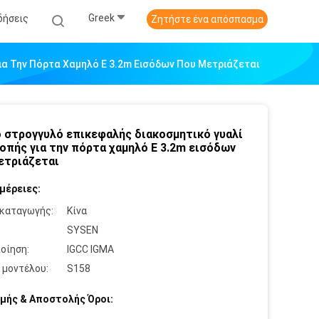
Greek
δήσεις
Ζητήστε ένα απόσπασμα
ια Την Πόρτα Χαμηλό Ε 3.2m Εισόδων Που Μετριάζεται
ο στρογγυλό επικεφαλής διακοσμητικό γυαλί
οπής για την πόρτα χαμηλό Ε 3.2m εισόδων
ετριάζεται
μέρειες:
καταγωγής:
Κίνα
:
SYSEN
οίηση:
IGCC IGMA
 μοντέλου:
S158
μής & Αποστολής Όροι: