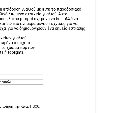
η επίδραση γυαλιού με είτε το παραδοσιακό
ινά λιωμένα στοιχεία γυαλιού. Αυτοί
αση 3 που μπορεί όχι μόνο να δει, αλλά να
και τις πιό ενημερωμένες τεχνικές για να
χα, για να δημιουργήσουν ένα σημείο εστίασης
ιχείων γυαλιού
λιωμένα στοιχεία
τε το χρώμα πορτών
s ή toplights
α γυαλί
ποίηση της Κίνας) IGCC,