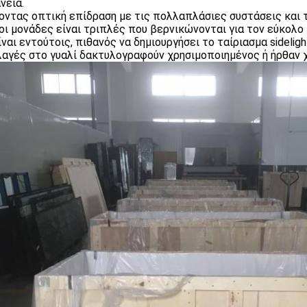
νεια.
οντας οπτική επίδραση με τις πολλαπλάσιες συστάσεις και τ
οι μονάδες είναι τριπλές που βερνικώνονται για τον εύκολο
ναι εντούτοις, πιθανός να δημιουργήσει το ταίριασμα sidelight
λαγές στο γυαλί δακτυλογραφούν χρησιμοποιημένος ή ήρθαν 