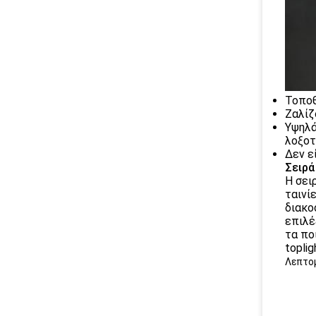
Τοποθ
Ζαλίζ
Υψηλά
λοξο
Δεν ε
Σειρά
Η σει
ταινί
διακο
επιλέ
τα πο
toplig
Λεπτομ