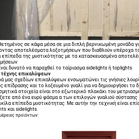
ετημένος σε κάψα μέσα σε μια διπλή βερνικωμένη μονάδα γι
οντας αποτελέσματα λοξοτμήσεων που διαθλούν υπέροχα τ
 επίπεδα της μυστικότητας με τα κατασκευασμένα αποτελέσ
τμήσεων
ίναι δυνατό να παραχθεί το ταίριασμα sidelights ή toplights
 τέχνης επικαλύψεων
ρά μας σχεδίων επικαλύψεων ενσωματώνει τις γνήσιες λουρ
ες επίδρασης και το λοξευμένο γυαλί για να δημιουργήσει το 
σμητικά στοιχεία είναι στο εξωτερικό πλακάκι του μετριασμ
ξετε από ένα ευρύ φάσμα α των επιλογών γυαλιού σύστασης P
ικίλα επίπεδα μυστικότητας. Με αυτήν την τεχνική είναι επί
hts και sidelights.
έρειες προϊόντων: