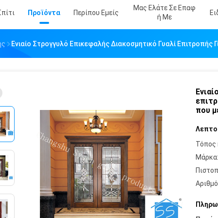
Μας Ελάτε Σε Επαφ
Σπίτι
Προϊόντα
Περίπου Εμείς
Ει
Ή Με
ής
Ενιαίο Στρογγυλό Επικεφαλής Διακοσμητικό Γυαλί Επιτροπής Γ
Ενιαί
επιτρ
που μ
Λεπτο
Τόπος 
Μάρκα
Πιστοπ
Αριθμό
Πληρω