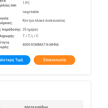
ητα
1 PC
ελίας min:
negotiable
υασία
Κόντρα πλακέ συσκευασίας
έρειες:
ς παράδοσης:
25 ημέρες
πληρωμής:
T / T, L / C
ότητα
8000 ΚΟΜΜΑΤΙΑ ΜΗΝΑ
οράς:
αλύτερη Τιμή
Επικοινωνία
:
πόρτα εισόδων