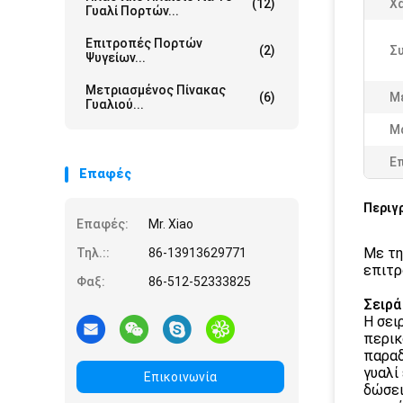
(12)
Χ
Γυαλί Πορτών...
Επιτροπές Πορτών
(2)
Συ
Ψυγείων...
Μετριασμένος Πίνακας
(6)
Μ
Γυαλιού...
Μ
Ε
Επαφές
Περιγ
Επαφές:
Mr. Xiao
Με τη
Τηλ.::
86-13913629771
επιτρ
Φαξ:
86-512-52333825
Σειρά
Η σει
περικ
παραδ
γυαλί
Επικοινωνία
δώσει