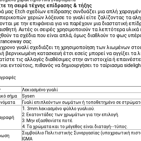
τε τη σειρά τέχνης επίδρασης & τήξης
ρά μας Etch σχεδίων επίδρασης συνδυάζει μια απλή χαραγμέν
 περικοπών χεριών λόξευσε το γυαλί είτε ζαλίζοντας τα αληθ
ονται με την επιφάνεια για να παρέχουν μια διαστατική επίδρ
 αισθητή. Αυτές οι σειρές χρησιμοποιούν τα λεπτότερα υλικά 
θούν τα σχέδια που είναι απλά, όμως διαθλούν το φως υπέρο
tranceway σας.
γχρονο γυαλί σχεδιάζει τη χρησιμοποίηση των λιωμένων στο
λή βερνικωμένη κατασκευή έτσι εσείς μπορεί να αγγίξει τα 
τίστε τις αλλαγές διαθέσιμες στην αντιστοιχία ή επαινέσ
ναι εντούτοις, πιθανός να δημιουργήσει το ταίριασμα sidelight
αγραφές
ν
Λεκιασμένο γυαλί
ικό σήμα
Sysen
ονόματα
Γυαλί επιπλεόντων σωμάτων ή τοποθετημένο σε στρώματ
1.
3mm λεκιασμένο φύλλο γυαλιού.
2. Εκατοντάδες των χρωμάτων για την επιλογή.
αγραφή
3. Μην εξασθενίστε ποτέ.
4. Τα χρώματα και το μέγεθος είναι διαταγή--τύπος.
Συμβούλιο Πολιτιστικής Συνεργασίας (υποχρεωτική πιστο
ρωση
IGMA