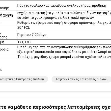
Πόρτες γυαλιού και παράθυρα, ανελκυστήρας, προθήκη
κευής
εγχώρια συσκευή (το γυαλί κουκουλών κουζινών, καταψύχε
κή χρήση
εστιών, το γυαλί φούρνων κ.λπ.), γυαλί οργάνων
α
Καθαρίστε, εξαιρετικά σαφή, διάφορα πράσινα, μπλε, γκρίζ
20 " FCL
ς
Περίπου 7-20days
οσης
μή
T/T, L/C
Η πλόιμη περίπτωση κοντραπλακέ ευθυγράμμισε την πλαστ
υασία
εξωτερική συσκευασία που παγιώθηκαν με από το λουρί σ
Το πάχος, μέγεθος, χρώμα μπορεί να είναι σχέδιο πελατών
α:
οσμητικές Επιτροπές Γυαλιού
Αρχιτεκτονικές Επιτροπές Γυαλιού
τε να μάθετε περισσότερες λεπτομέρειες σχετ