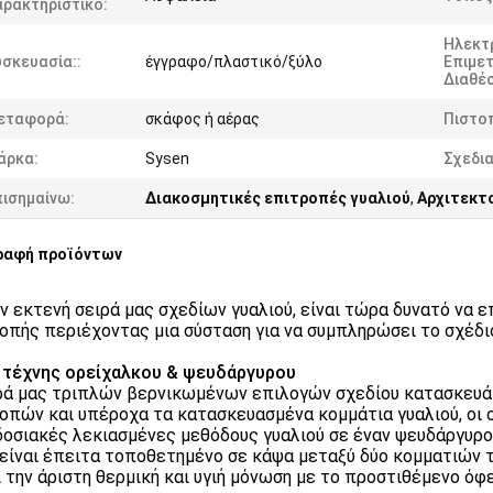
αρακτηριστικό:
Ηλεκτ
σκευασία::
έγγραφο/πλαστικό/ξύλο
Επιμε
Διαθέσ
εταφορά:
σκάφος ή αέρας
Πιστο
άρκα:
Sysen
Σχεδι
πισημαίνω:
Διακοσμητικές επιτροπές γυαλιού
,
Αρχιτεκτο
ραφή προϊόντων
ν εκτενή σειρά μας σχεδίων γυαλιού, είναι τώρα δυνατό να 
οπής περιέχοντας μια σύσταση για να συμπληρώσει το σχέδι
 τέχνης ορείχαλκου & ψευδάργυρου
ρά μας τριπλών βερνικωμένων επιλογών σχεδίου κατασκευάζ
οπών και υπέροχα τα κατασκευασμένα κομμάτια γυαλιού, οι
οσιακές λεκιασμένες μεθόδους γυαλιού σε έναν ψευδάργυρο 
 είναι έπειτα τοποθετημένο σε κάψα μεταξύ δύο κομματιών τ
 την άριστη θερμική και υγιή μόνωση με το προστιθέμενο όφ