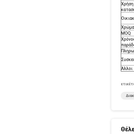
Χρήση
κατασ
Οικια
Χρώμ
MOQ
Χρόνο
παράδ
Πληρω
Συσκε
Άλλοι
ετικέτ
Διακ
Θέλε