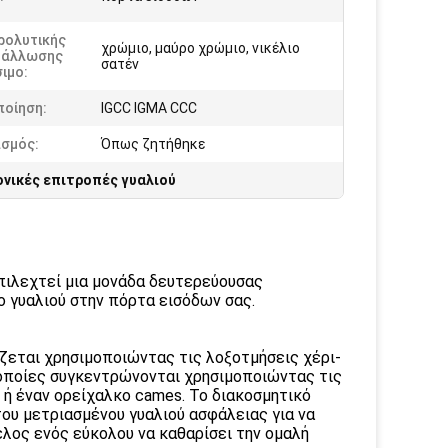
ρολυτικής
χρώμιο, μαύρο χρώμιο, νικέλιο
τάλλωσης
σατέν
ιμο:
ποίηση:
IGCC IGMA CCC
ασμός:
Όπως ζητήθηκε
νικές επιτροπές γυαλιού
επιλεχτεί μια μονάδα δευτερεύουσας
ο γυαλιού στην πόρτα εισόδων σας.
εται χρησιμοποιώντας τις λοξοτμήσεις χέρι-
 οποίες συγκεντρώνονται χρησιμοποιώντας τις
ή έναν ορείχαλκο cames. Το διακοσμητικό
ου μετριασμένου γυαλιού ασφάλειας για να
ελος ενός εύκολου να καθαρίσει την ομαλή