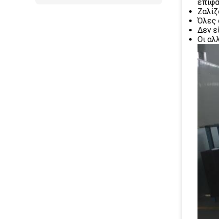
επιφά
Ζαλίζ
Όλες 
Δεν εί
Οι αλ