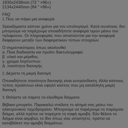
1830x2438mm (72 " ×96»)
2134x2440mm (84 " ×96»)
FAQ
Πώς να πάρει μια αναφορά
1.
Χρειαζόμαστε κάποιο χρόνο για τον υπολογισμό. Κατά συνέπεια, δεν
μπορούμε να παρέχουμε οποιαδήποτε αναφορά τιμών μέσω του
τηλεφώνου. Οι πληροφορίες που απαιτούνται για την αναφορά
διαφέρουν μεταξύ των διαφορετικών τύπων στοιχείων.
Ο σημαντικότερος όπως ακολουθεί:
α. Ποια διαδικασία και προϊόν δακτυλογραφεί.
β. υλικό και μέγεθος.
γ. χρώμα λογότυπων.
Δ. ποσότητα διαταγής.
Δέχεστε τη μικρή διαταγή
2.
Οποιαδήποτε ποσότητα διαταγής είναι ευπρόσδεκτη. Αλλά κάποιος
τύπος προϊόντων είναι υψηλό κόστος που μη κατάλληλη μικρή
διαταγή.
Θελήστε να πάρετε τα ελεύθερα δείγματα
3.
Βέβαιοι μπορείτε. Παρακαλώ στείλετε το αίτημά σας μέσω του
ηλεκτρονικού ταχυδρομείου. Μπορούμε να παρέχουμε το παρόμοιο
δείγμα, αλλά πρέπει να παρέχετε τη σαφή αμοιβή. Εάν θέλετε το
δείγμα είναι ακριβώς το ίδιο όπως σας απαιτήστε, πρέπει να
καταβάλετε την αμοιβή δειγμάτων.