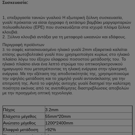
Συσκευασία:
1, επεξεργασία ταινιών γυαλιού Η εξωτερική ξύλινη συσκευασία,
γυαλί πρόκειται να είσαι έγγραφο ή εκτάσιμο βαμβάκι μαργαριταριών
πολυαιθυλενίου (EPE) που συσκευάζεται στα ισχυρά πλόιμα ξύλινα
κλουβιά.
2. Ξύλινα κλουβιά αντάξια για τη μεταφορά ωκεανών και εδάφους.
Περιγραφή προϊόντων
το σαφές κατασκευασμένο ηλιακό γυαλί 2mm εξαιρετικά καλείται
3.
επίσης φωτοβολταϊκό γυαλί που χρησιμοποίησε κυρίως στο ηλιακό
πλαίσιο λόγω του έξοχου ελαφριού ποσοστού μετάδοσής του. Το
ηλιακό πλαίσιο είναι ένα λεπτό στρώμα του οπτικοηλεκτρονικού
ημιαγωγού που μετατρέποντας τη ηλιακή ενέργεια στην ηλεκτρική
ενέργεια. Με την εξέταση της αποδοτικότητάς της, χρησιμοποιούμε
την υψηλός-μετάδοση και το χαμηλό γυαλί αντανάκλασης για την
επιτροπή της. Αυτό το υψηλής αντοχής γυαλί διατηρεί την καλύτερη
ποιότητα εικόνας από τις ανεπιθύμητες διαστρεβλώσεις αποβολών
με την προηγμένη οπτική τεχνολογία.
Πάχος
3.2mm
Ελάχιστο μέγεθος
55mm*20mm
Ανώτατο μέγεθος
1200*2400mm
Ελαφριά μετάδοση
92%
>