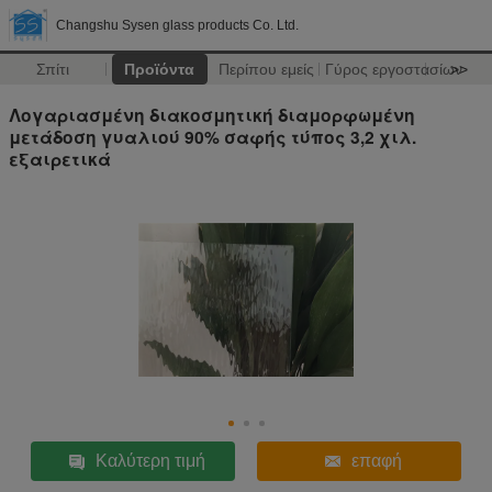
Changshu Sysen glass products Co. Ltd.
Σπίτι
Προϊόντα
Περίπου εμείς
Γύρος εργοστασίων
>>
Λογαριασμένη διακοσμητική διαμορφωμένη
μετάδοση γυαλιού 90% σαφής τύπος 3,2 χιλ.
εξαιρετικά
Καλύτερη τιμή
επαφή