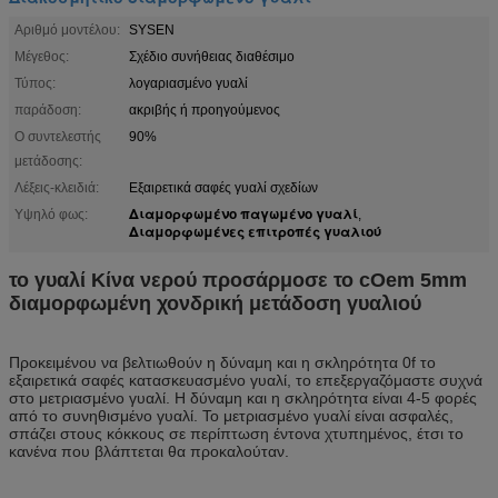
Αριθμό μοντέλου:
SYSEN
Μέγεθος:
Σχέδιο συνήθειας διαθέσιμο
Τύπος:
λογαριασμένο γυαλί
παράδοση:
ακριβής ή προηγούμενος
Ο συντελεστής
90%
μετάδοσης:
Λέξεις-κλειδιά:
Εξαιρετικά σαφές γυαλί σχεδίων
Διαμορφωμένο παγωμένο γυαλί
Υψηλό φως:
,
Διαμορφωμένες επιτροπές γυαλιού
το γυαλί Κίνα νερού προσάρμοσε το cOem 5mm
διαμορφωμένη χονδρική μετάδοση γυαλιού
Προκειμένου να βελτιωθούν η δύναμη και η σκληρότητα 0f το
εξαιρετικά σαφές κατασκευασμένο γυαλί, το επεξεργαζόμαστε συχνά
στο μετριασμένο γυαλί. Η δύναμη και η σκληρότητα είναι 4-5 φορές
από το συνηθισμένο γυαλί. Το μετριασμένο γυαλί είναι ασφαλές,
σπάζει στους κόκκους σε περίπτωση έντονα χτυπημένος, έτσι το
κανένα που βλάπτεται θα προκαλούταν.