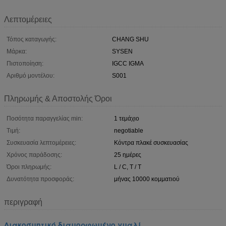
Λεπτομέρειες
Τόπος καταγωγής:
CHANG SHU
Μάρκα:
SYSEN
Πιστοποίηση:
IGCC IGMA
Αριθμό μοντέλου:
S001
Πληρωμής & Αποστολής Όροι
Ποσότητα παραγγελίας min:
1 τεμάχιο
Τιμή:
negotiable
Συσκευασία λεπτομέρειες:
Κόντρα πλακέ συσκευασίας
Χρόνος παράδοσης:
25 ημέρες
Όροι πληρωμής:
L / C, T / T
Δυνατότητα προσφοράς:
μήνας 10000 κομματιού
περιγραφή
Διακοσμητικό διαμορφωμένο γυαλί