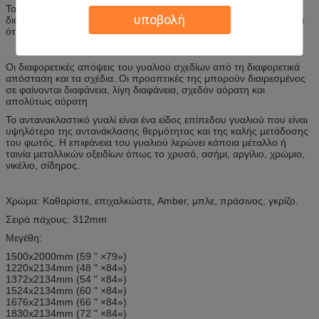
Το γυαλί σχεδίων έχει το σχέδιο στο πρόσωπο. Θα μπορούσε να
υποβολή
διαβιβάσει το φως αλλά κρατά εκτός οπτικού πεδίου. Αυτός λέγεται
ότι είναι ελαφριοί μετάδοση και αδιαφανές, καλός στη διακόσμηση.
Οι διαφορετικές απόψεις του γυαλιού σχεδίων από τη διαφορετικά
απόσταση και τα σχέδια. Οι προοπτικές της μπορούν διαιρεσμένος
σε φαίνονται διαφάνεια, λίγη διαφάνεια, σχεδόν αόρατη και
απολύτως αόρατη
Το αντανακλαστικό γυαλί είναι ένα είδος επίπεδου γυαλιού που είναι
υψηλότερο της αντανάκλασης θερμότητας και της καλής μετάδοσης
του φωτός. Η επιφάνεια του γυαλιού λερώνει κάποια μέταλλο ή
ταινία μεταλλικών οξειδίων όπως το χρυσό, ασήμι, αργίλιο, χρώμιο,
νικέλιο, σίδηρος.
Χρώμα: Καθαρίστε, επιχαλκώστε, Amber, μπλε, πράσινος, γκρίζο.
Σειρά πάχους: 312mm
Μεγέθη:
1500x2000mm (59 " ×79»)
1220x2134mm (48 " ×84»)
1372x2134mm (54 " ×84»)
1524x2134mm (60 " ×84»)
1676x2134mm (66 " ×84»)
1830x2134mm (72 " ×84»)