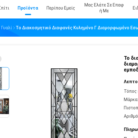
Μας Ελάτε Σε Επαφ
Σπίτι
Προϊόντα
Περίπου Εμείς
Ει
Ή Με
 Γυαλί
Το Διακοσμητικό Διαφανές Κυλημένο Γ Διαμορφωμένο Εσω
Το δι
διαμο
εμποδ
Λεπτο
Τόπος 
Μάρκα
Πιστοπ
Αριθμό
Πληρω