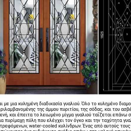
αι με μια κυλημένη διαδικασία γυαλιού. Όλο το κυλημένο διαμ
ριλαμβανομένης της άμμου πυριτίου, της σόδας, και του ασβέ
ενή, και έπειτα το λειωμένο μίγμα γυαλιού ταΐζεται επάνω 
ια πυρίμαχη πύλη που ελέγχει τον όγκο και την ταχύτητα γυ
τρεφόμενων, water-cooled κυλίνδρων. Ένας από αυτούς τους