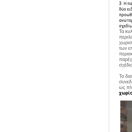
3.
Η πα
δύο ει
προωθή
ανώτερ
σχεδί
Τα κυλ
περιλ
χωρι
των ε
περιε
παρέχε
σχέδι
Το δι
συνεδ
ως πί
χωρί