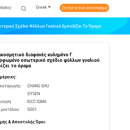
Greek
δήσεις
Ζητήστε ένα απόσπασμα
τερικό Σχέδιο Φύλλων Γυαλιού Εμποδίζει Το Όραμα
ακοσμητικό διαφανές κυλημένο Γ
ρφωμένο εσωτερικό σχέδιο φύλλων γυαλιού
ίζει το όραμα
μέρειες:
καταγωγής:
CHANG SHU
:
SYSEN
οίηση:
IGCC IGMA
 μοντέλου:
S001
μής & Αποστολής Όροι: