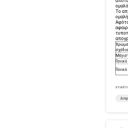
αποτυ
ομαλό
Το απ
ομαλή
Αφότο
αφαιρ
τυποπ
απογρ
Χρώμα
σχέδι
Μέγισ
Γενικό
Γενικό
ετικέτ
Δια