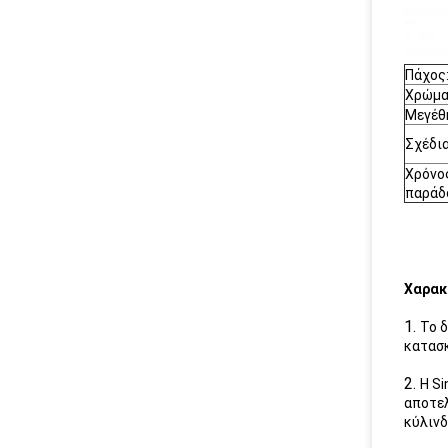
Πάχος
Χρώμα
Μεγέθ
Σχέδια
Χρόνο
παράδ
Χαρακ
1.
Το 
κατασκ
2.
Η Si
αποτελ
κύλινδ