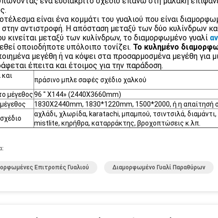
πώνοντας ένα ευδιάκριτο σχέδιο επάνω στη μαλακή επιφάνει
ς.
οτέλεσμα είναι ένα κομμάτι του γυαλιού που είναι διαμορφω
 στην αντιστροφή. Η απόσταση μεταξύ των δύο κυλίνδρων καθ
υ κινείται μεταξύ των κυλίνδρων, το διαμορφωμένο γυαλί
α
εθεί οποιοδήποτε υπόλοιπο τονίζει.
Το κυλημένο διαμορφω
οιημένα μεγέθη ή να κόψει στα προσαρμοσμένα μεγέθη για μ
άφεται έπειτα και έτοιμος για την παράδοση.
 και
πράσινο μπλε σαφές σχέδιο χαλκού
ο
το μέγεθος
96 " X144» (2440X3660mm)
 μέγεθος
1830X2440mm, 1830*1220mm, 1500*2000, ή η απαίτησή 
αχλάδι, χλωρίδα, karatachi, μπαμπού, τσιντσιλά, διαμάντι
 σχέδιο
mistlite, κηρήθρα, καταρράκτης, βροχοπτώσεις κ.λπ.
α:
μορφωμένες Επιτροπές Γυαλιού
Διαμορφωμένο Γυαλί Παραθύρων