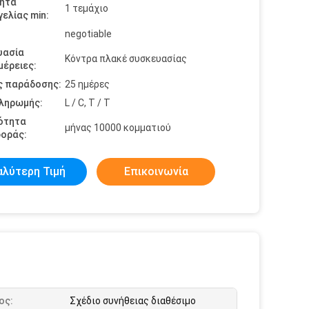
ητα
1 τεμάχιο
ελίας min:
negotiable
υασία
Κόντρα πλακέ συσκευασίας
έρειες:
ς παράδοσης:
25 ημέρες
πληρωμής:
L / C, T / T
ότητα
μήνας 10000 κομματιού
οράς:
αλύτερη Τιμή
Επικοινωνία
ος:
Σχέδιο συνήθειας διαθέσιμο