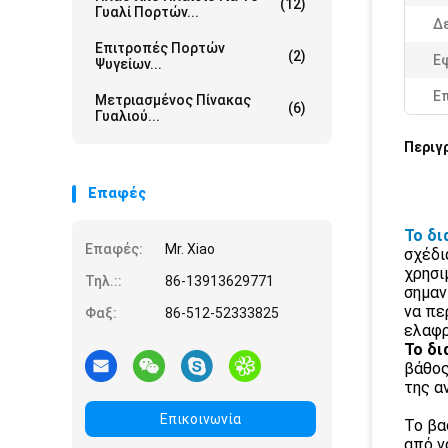
(12)
Γυαλί Πορτών...
Δε
Επιτροπές Πορτών
(2)
Ε
Ψυγείων...
Ε
Μετριασμένος Πίνακας
(6)
Γυαλιού...
Περιγ
Επαφές
Το δι
Επαφές:
Mr. Xiao
σχέδι
χρησι
Τηλ.::
86-13913629771
σημαν
να πε
Φαξ:
86-512-52333825
ελαφρ
Το δι
βάθος
της α
Επικοινωνία
Το βα
από ν