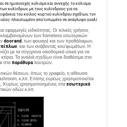
αι σε ημισυνεχές κύλισμα και συνεχής το κύλισμα
των κυλίνδρων, με τους κυλίνδρους για να
ιφάνεια του κοίλος-κυρτού κυλίνδρου σχεδίων, τον
 ενιαίος-πλαισιωμένο αποτυπωμένο σε ανάγλυφο γυαλί
αι εφαρμογές ειδικότητας. Οι τελικές χρήσεις
ριλαμβανομένων των frameless εσωτερικών
doorand
ων
, των φουαγιέ και των προθάλαμων,
επίπλων
, και των ανάβοντας κοu'φωμάτων. Η
ίζει με τα σύγχρονα οικοδομικά υλικά για να
 κτίρια. Τα γυαλιά σχεδίων είναι διαθέσιμα στα
παράθυρα
ι στα
λουτρών.
ωτικών θέσεων, όπως το γραφείο, η αίθουσα
ashroom, κ.λπ. Επίσης ευρέως χρησιμοποιείται
εσωτερικά
ς. Κυρίως χρησιμοποιημένος στα
στικών οδών κ.λπ.