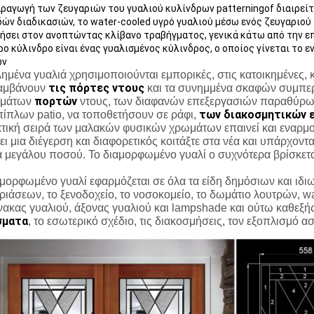
ραγωγή των ζευγαριών του γυαλιού κυλίνδρων patterningof διαιρείτ
δών διαδικασιών, το water-cooled υγρό γυαλιού μέσω ενός ζευγαριού 
σει στον ανοπτώντας κλίβανο τραβήγματος, γενικά κάτω από την επ
ο κύλινδρο είναι ένας γυαλισμένος κύλινδρος, ο οποίος γίνεται το
ων
ημένα γυαλιά χρησιμοποιούνται εμπορικές, στις κατοικημένες, κ
τις πόρτες ντους
αμβάνουν
και τα συνημμένα σκαφών συμπε
πορτών
σμάτων
ντους, των διαφανών επεξεργασιών παραθύρ
των διακοσμητικών 
πίπλων patio, να τοποθετήσουν σε ράφι,
κτική σειρά των μαλακών φυσικών χρωμάτων επαινεί και εναρμον
ι μια διέγερση και διαφορετικός κοιτάξτε στα νέα και υπάρχοντα
α μεγάλου ποσού. Το διαμορφωμένο γυαλί ο συχνότερα βρίσκετα
αμορφωμένο γυαλί εφαρμόζεται σε όλα τα είδη δημόσιων και ιδι
ριάσεων, το ξενοδοχείο, το νοσοκομείο, το δωμάτιο λουτρών, w
νακας γυαλιού, άξονας γυαλιού και lampshade και ούτω καθεξή
σματα
, το εσωτερικό σχέδιο, τις διακοσμήσεις, τον εξοπλισμό α