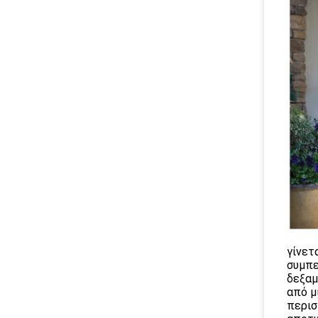
γίνετ
συμπε
δεξαμ
από μ
περισ