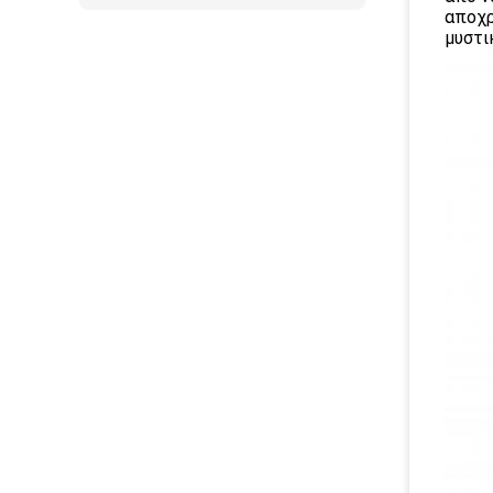
αποχρ
μυστι