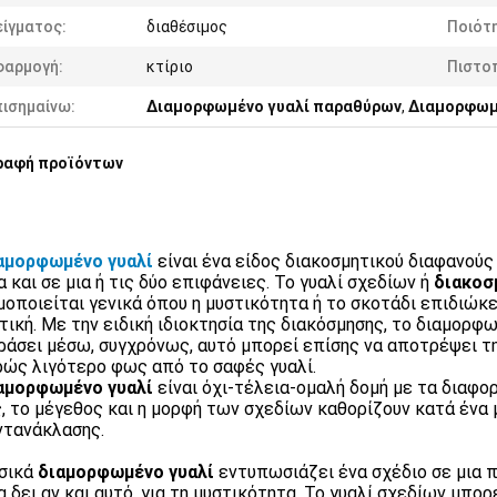
ίγματος:
διαθέσιμος
Ποιότ
φαρμογή:
κτίριο
Πιστο
πισημαίνω:
Διαμορφωμένο γυαλί παραθύρων
,
Διαμορφωμ
ραφή προϊόντων
αμορφωμένο γυαλί
είναι ένα είδος διακοσμητικού διαφανού
α και σε μια ή τις δύο επιφάνειες. Το γυαλί σχεδίων ή
διακοσ
μοποιείται γενικά όπου η μυστικότητα ή το σκοτάδι επιδιώκ
τική. Με την ειδική ιδιοκτησία της διακόσμησης, το διαμορφ
ράσει μέσω, συγχρόνως, αυτό μπορεί επίσης να αποτρέψει τ
ώς λιγότερο φως από το σαφές γυαλί.
αμορφωμένο γυαλί
είναι όχι-τέλεια-ομαλή δομή με τα διαφο
, το μέγεθος και η μορφή των σχεδίων καθορίζουν κατά ένα 
ντανάκλασης.
σικά
διαμορφωμένο γυαλί
εντυπωσιάζει ένα σχέδιο σε μια 
α δει αν και αυτό, για τη μυστικότητα. Το γυαλί σχεδίων μπο