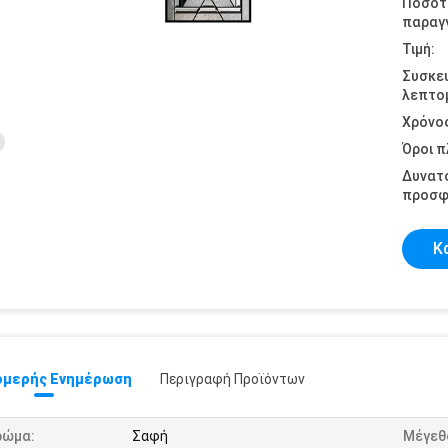
Ποσότ
παραγγ
Τιμή:
Συσκε
λεπτομ
Χρόνο
Όροι 
Δυνατ
προσφ
Κ
μερής Ενημέρωση
Περιγραφή Προϊόντων
ρώμα:
Σαφή
Μέγεθ