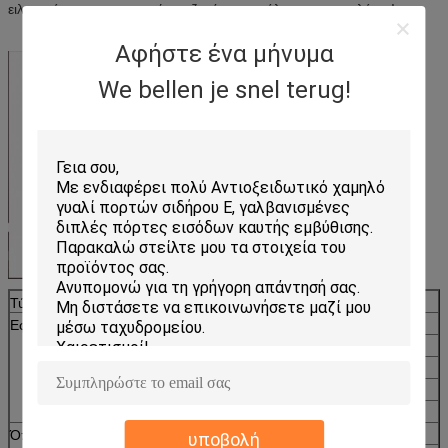
ειλικρινά οι επιχειρησιακές συζητήσεις με όλους τους πελάτες!
Αφήστε ένα μήνυμα
We bellen je snel terug!
Τύπος γυαλιού
Λοξευμένες γυαλί/συστάδα
Εφαρμογές
γυαλί τοίχων υποβάθρου
συρόμενη πόρτα ντουλαπών
Έπιπλα
Γραφείο κουζινών
Διπλής ενέργειας πόρτα
Όπου να
Φραγμός
υποβολή