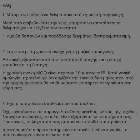
FAQ
Μπορώ να πάρω ένα δείγμα πριν από τη μαζική παραγωγή;
1.
Μετά από επιβεβαιώστε την τιμή, μπορείτε να απαιτήσετε τα
δείγματα για να ελέγξετε την ποιότητα.
Η αμοιβή δαπανών και παράδοσης δειγμάτων διαπραγματεύσιμη.
Τι γίνεται με τη χρονική ανοχή για τη μαζική παραγωγή;
2.
Ειλικρινά, εξαρτάται από την ποσότητα διαταγής και η εποχή
τοποθετείτε τη διαταγή.
Η χρονική ανοχή MOQ είναι περίπου 10 ημέρες to15. Κατά γενική
ομολογία, προτείνουμε ότι αρχίζετε την έρευνα δύο μήνες πριν από
την ημερομηνία που θα επιθυμούσατε να πάρετε τα προϊόντα στη
χώρα σας.
Έχετε τα προϊόντα αποθεμάτων που πωλούν;
3.
Όχι, εργαζόμαστε σε παραγγελία cOem, μέγεθος, υλικός, qty, σχέδιο,
λύσεις συσκευασίας, τα κ.λπ. είναι εξαρτώνται με τα αιτήματά σας.
Προφανώς, το λογότυπό σας μπορεί να τυπωθεί στα προϊόντα.
πιστεύουμε ότι η άριστη υπηρεσία ποιοτικής .first κατηγορίας, η
οποία σίγουρα ικανοποιώντας σας!