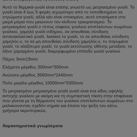
Αυτό το θερμικά-γυαλί είναι επίσης γνωστό ως μετριασμένο γυαλί. Το
γυαλί είναι 4 έως 5 φορές ισχυρότερο από το τοποθετημένο σε
στρώματα γυαλί, αλλά εάν είναι σπασμένο, αυτό σπασίματα στα
μικρά μόρια που μειώνουν τον κίνδυνο τραυματισμού. Το
μετριασμένο γυαλί ο τύπος σαφούς γυαλιού επιπλεόντων σωμάτων
γυαλιού, χαμηλό γυαλί σιδήρου, σε απευθείας σύνδεση
αντανακλαστικό γυαλί, λεκίασε το γυαλί, το σε απευθείας σύνδεση
χαμηλός-ε, το σε μη απευθείας σύνδεση χαμηλός-ε, το παγωμένο
γυαλί, το αλεξίπυρο γυαλί, το γυαλί εκτύπωσης οθόνης μεταξιού, το
όξινο χαραγμένο γυαλί, διαμορφωμένο επίπεδο γυαλί γυαλιού
Πάχος 3mm19mm
Ελάχιστο μέγεθος 300mm*300mm
Ανώτατο μέγεθος 3660mm*2440mm
Πολύ μεγάλο μέγεθος 10000mm*3300mm
Το μετριασμένο μετριασμένο γυαλί γυαλί είναι ένα είδος υψηλής
αντοχής γυαλιού με ακόμη και τη συμπιεστική πίεση στην επιφάνεια
που γίνεται με τη θέρμανση του γυαλιού επιπλεόντων σωμάτων στο
μαλακώνοντας σχεδόν σημείο και έπειτα την ψύξη του κάτω
γρήγορα αεροπορικώς.
Χαρακτηριστικά γνωρίσματα