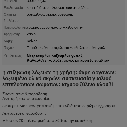
Min.Size:
300x300 χιλ.
Επεξεργασία:
κοπή, διάτρυση, λείανση, που μετριάζεται
Caming
ορείχαλκος, νικέλιο, όρφνωση.
διαθέσιμο:
Ηλεκτρολυτική:
χρώμιο, μαύρο χρώμιο, νικέλιο σατέν
εφαρμογή:
κτίριο
Δομή:
Κοίλος
Τεχνική:
Τοποθετημένο σε στρώματα γυαλί, λεκιασμένο γυαλί
Μετριασμένο λοξευμένο γυαλί
Υψηλό φως:
,
Καθαρίστε τις λοξευμένες επιτροπές γυαλιού
η στίλβωση λόξευσε τη χρήση: άκρη οργάνων:
λοξευμένο υλικό ακρών: συσκευασία γυαλιού
επιπλεόντων σωμάτων: Ισχυρό ξύλινο κλουβί
Συσκευασία & παράδοση
Λεπτομέρειες συσκευασίας:
σε περίπτωση κοντραπλακέ με το ενδιάμεσο στρώμα εγγράφου.
Λεπτομέρεια παράδοσης:
Μέσα σε 20 ημέρες μετά από λάβετε την κατάθεση