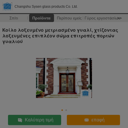
Changshu Sysen glass products Co. Ltd.
Σπίτι
Προϊόντα
Περίπου εμείς
Γύρος εργοστασίων
>>
Κοίλο λοξευμένο μετριασμένο γυαλί, χτίζοντας
λοξευμένες επιπλέον σώμα επιτροπές πορτών
γυαλιού
Καλύτερη τιμή
επαφή