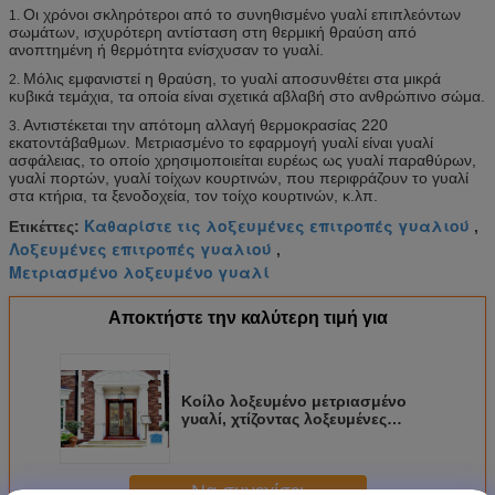
Οι χρόνοι σκληρότεροι από το συνηθισμένο γυαλί επιπλεόντων
1.
σωμάτων, ισχυρότερη αντίσταση στη θερμική θραύση από
ανοπτημένη ή θερμότητα ενίσχυσαν το γυαλί.
Μόλις εμφανιστεί η θραύση, το γυαλί αποσυνθέτει στα μικρά
2.
κυβικά τεμάχια, τα οποία είναι σχετικά αβλαβή στο ανθρώπινο σώμα.
Αντιστέκεται την απότομη αλλαγή θερμοκρασίας 220
3.
εκατοντάβαθμων. Μετριασμένο το εφαρμογή γυαλί είναι γυαλί
ασφάλειας, το οποίο χρησιμοποιείται ευρέως ως γυαλί παραθύρων,
γυαλί πορτών, γυαλί τοίχων κουρτινών, που περιφράζουν το γυαλί
στα κτήρια, τα ξενοδοχεία, τον τοίχο κουρτινών, κ.λπ.
Καθαρίστε τις λοξευμένες επιτροπές γυαλιού
Ετικέττες:
,
Λοξευμένες επιτροπές γυαλιού
,
Μετριασμένο λοξευμένο γυαλί
Αποκτήστε την καλύτερη τιμή για
Κοίλο λοξευμένο μετριασμένο
γυαλί, χτίζοντας λοξευμένες
επιπλέον σώμα επιτροπές
πορτών γυαλιού
Να συνεχίσει