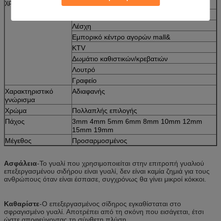
χρησιμοποιηθεί
Ξενοδοχείο
Εστιατόριο
Λέσχη
Εμπορικό κέντρο αγορών mall&
KTV
Δωμάτιο καθιστικών/κρεβατιών
Λουτρό
Γραφείο
Χαρακτηριστικό
Αδιαφανής
γνώρισμα
Χρώμα
Πολλαπλής επιλογής
Πάχος
3mm 4mm 5mm 6mm 8mm 10mm 12mm
15mm 19mm
Μέγεθος
Προσαρμοσμένος
Ασφάλεια
-Το γυαλί που χρησιμοποιείται στην επιτροπή γυαλιού
επεξεργασμένου σιδήρου είναι γυαλί, δεν είναι καμία ζημιά για τους
ανθρώπους όταν είναι έσπασε, συγχρόνως θα γίνει μικροί κόκκοι.
Καθαρίστε
-Ο επεξεργασμένος σίδηρος εγκαθίσταται στο
σφραγισμένο γυαλί. Αποτρέπει από τη σκόνη που εισάγεται, έτσι
ώστε αποφεύγοντας τη σύνθετη πλύση