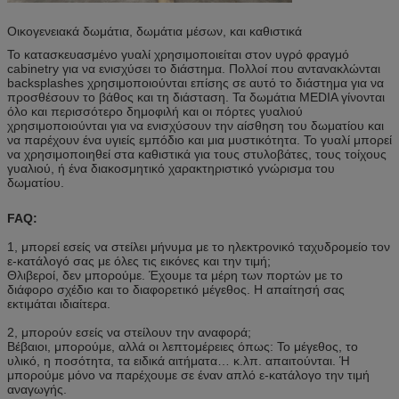
Οικογενειακά δωμάτια, δωμάτια μέσων, και καθιστικά
Το κατασκευασμένο γυαλί χρησιμοποιείται στον υγρό φραγμό
cabinetry για να ενισχύσει το διάστημα. Πολλοί που αντανακλώνται
backsplashes χρησιμοποιούνται επίσης σε αυτό το διάστημα για να
προσθέσουν το βάθος και τη διάσταση. Τα δωμάτια MEDIA γίνονται
όλο και περισσότερο δημοφιλή και οι πόρτες γυαλιού
χρησιμοποιούνται για να ενισχύσουν την αίσθηση του δωματίου και
να παρέχουν ένα υγιείς εμπόδιο και μια μυστικότητα. Το γυαλί μπορεί
να χρησιμοποιηθεί στα καθιστικά για τους στυλοβάτες, τους τοίχους
γυαλιού, ή ένα διακοσμητικό χαρακτηριστικό γνώρισμα του
δωματίου.
FAQ:
1, μπορεί εσείς να στείλει μήνυμα με το ηλεκτρονικό ταχυδρομείο τον
ε-κατάλογό σας με όλες τις εικόνες και την τιμή;
Θλιβεροί, δεν μπορούμε. Έχουμε τα μέρη των πορτών με το
διάφορο σχέδιο και το διαφορετικό μέγεθος. Η απαίτησή σας
εκτιμάται ιδιαίτερα.
2, μπορούν εσείς να στείλουν την αναφορά;
Βέβαιοι, μπορούμε, αλλά οι λεπτομέρειες όπως: Το μέγεθος, το
υλικό, η ποσότητα, τα ειδικά αιτήματα… κ.λπ. απαιτούνται. Ή
μπορούμε μόνο να παρέχουμε σε έναν απλό ε-κατάλογο την τιμή
αναγωγής.