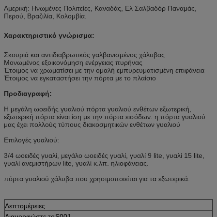
Αμερική: Ηνωμένες Πολιτείες, Καναδάς, Ελ Σαλβαδόρ Παναμάς,
Περού, Βραζιλία, Κολομβία.
Χαρακτηριστικό γνώρισμα:
Σκουριά και αντιδιαβρωτικός γαλβανισμένος χάλυβας
Μονωμένος εξοικονόμηση ενέργειας πυρήνας
Έτοιμος να χρωματίσει με την ομαλή εμπυρευματισμένη επιφάνεια
Έτοιμος να εγκαταστήσει την πόρτα με το πλαίσιο
Προδιαγραφή:
Η μεγάλη ωοειδής γυαλιού πόρτα γυαλιού ενθέτων εξωτερική,
εξωτερική πόρτα είναι ίση με την πόρτα εισόδων. η πόρτα γυαλιού
μας έχει πολλούς τύπους διακοσμητικών ενθέτων γυαλιού
Επιλογές γυαλιού:
3/4 ωοειδές γυαλί, μεγάλο ωοειδές γυαλί, γυαλί 9 lite, γυαλί 15 lite,
γυαλί ανεμιστήρων lite, γυαλί κ.λπ. ηλιοφάνειας.
πόρτα γυαλιού χάλυβα που χρησιμοποιείται για τα εξωτερικά.
Λεπτομέρειες
Διαμορφώστε το
S001