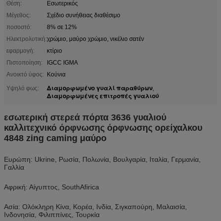
Θέση:
Εσωτερικός
Μέγεθος:
Σχέδιο συνήθειας διαθέσιμο
ποσοστό:
8% σε 12%
Ηλεκτρολυτική:
χρώμιο, μαύρο χρώμιο, νικέλιο σατέν
εφαρμογή:
κτίριο
Πιστοποίηση:
IGCC IGMA
Ανοικτό ύφος:
Κούνια
Διαμορφωμένο γυαλί παραθύρων
Υψηλό φως:
,
Διαμορφωμένες επιτροπές γυαλιού
εσωτερική στερεά πόρτα 3636 γυαλιού
καλλιτεχνικό όρφνωσης όρφνωσης ορείχαλκου
4848 zing caming μαύρο
Ευρώπη: Ukrine, Ρωσία, Πολωνία, Βουλγαρία, Ιταλία, Γερμανία,
Γαλλία
Αφρική: Αίγυπτος, SouthAfirica
Ασία: Ολόκληρη Κίνα, Κορέα, Ινδία, Σιγκαπούρη, Μαλαισία,
Ινδονησία, Φιλιππίνες, Τουρκία