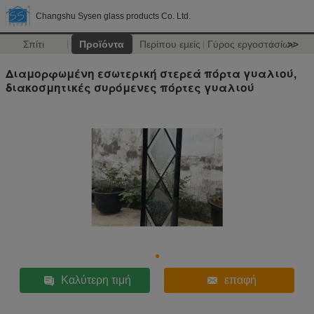
Changshu Sysen glass products Co. Ltd.
Σπίτι
Προϊόντα
Περίπου εμείς
Γύρος εργοστασίων
>>
Διαμορφωμένη εσωτερική στερεά πόρτα γυαλιού,
διακοσμητικές συρόμενες πόρτες γυαλιού
Καλύτερη τιμή
επαφή