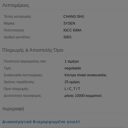
Λεπτομέρειες
Τόπος καταγωγής:
CHANG SHU
Μάρκα:
SYSEN
Πιστοποίηση:
IGCC IGMA
Αριθμό μοντέλου:
S001
Πληρωμής & Αποστολής Όροι
Ποσότητα παραγγελίας min:
1 τεμάχιο
Τιμή:
negotiable
Συσκευασία λεπτομέρειες:
Κόντρα πλακέ συσκευασίας
Χρόνος παράδοσης:
25 ημέρες
Όροι πληρωμής:
L / C, T / T
Δυνατότητα προσφοράς:
μήνας 10000 κομματιού
περιγραφή
Διακοσμητικό διαμορφωμένο γυαλί