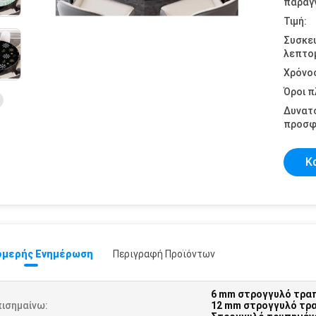
παραγγ
Τιμή:
Συσκε
λεπτομ
Χρόνο
Όροι 
Δυνατ
προσφ
Κ
μερής Ενημέρωση
Περιγραφή Προϊόντων
6 mm στρογγυλό τραπ
πισημαίνω:
12 mm στρογγυλό τρα