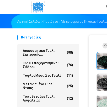
Αρχική Σελίδα
Προϊόντα
Μετριασμένος Πίνακας Γυαλι
Κατηγορίες
Διακοσμητικό Γυαλί
(90)
Επιτροπής...
Γυαλί Επεξεργασμένου
(76)
Σιδήρου...
Τυφλοί Μέσα Στο Γυαλί
(11)
Μετριασμένο Γυαλί
(25)
Ντους...
Τοποθετούμε Γυαλί
(12)
Ασφαλείας...