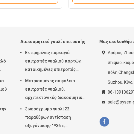
Διακοσμητικό γυαλί επιτροπής
Μας ακολουθήσ
Εκτιμημένες πυρκαγιά
Δρόμος Zhous
πλό
επιτροπές γυαλιού πορτών,
Shiqiao, κωμό
κατοικημένες επιτροπές
πόλη Changsh
γυαλιού σπιτιών διαφανείς
σα
Μετριασμένες ασφάλεια
Suzhou, Κίνα
λιού
επιτροπές γυαλιού,
86-13913629
αρχιτεκτονικές διακοσμητικές
sale@sysen-
επιτροπές γυαλιού πορτών
την
ζωηρόχρωμο γυαλί 22
παραθύρων αντίσταση
οξυγόνωσης " *36 «,