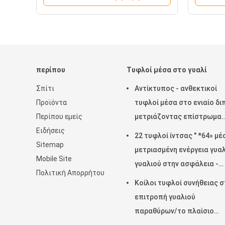
περίπου
Τυφλοί μέσα στο γυαλί
Σπίτι
Αντίκτυπος - ανθεκτικοί
Προϊόντα
τυφλοί μέσα στο ενιαίο δι
Περίπου εμείς
μετριάζοντας επίστρωμα
Ειδήσεις
γυαλιού
22 τυφλοί ίντσας " *64» μέ
Sitemap
μετριασμένη ενέργεια γυα
Mobile Site
γυαλιού στην ασφάλεια -
Πολιτική Απορρήτου
αποταμίευση
Κοίλοι τυφλοί συνήθειας σ
επιτροπή γυαλιού
παραθύρων/το πλαίσιο