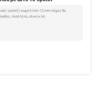
 γυαλί τραπέζι καφέ 6 mm-12 mm πάχος θα
γεθος, ποσότητα, υλικό κ.λπ.