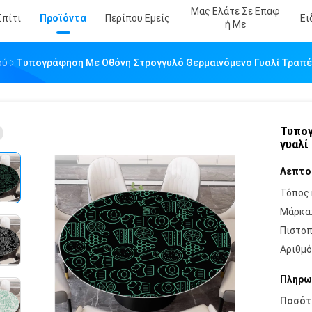
Μας Ελάτε Σε Επαφ
Σπίτι
Προϊόντα
Περίπου Εμείς
Ει
Ή Με
ού
Τυπογράφηση Με Οθόνη Στρογγυλό Θερμαινόμενο Γυαλί Τραπ
Τυπογ
γυαλί
Λεπτο
Τόπος 
Μάρκα
Πιστοπ
Αριθμό
Πληρω
Ποσότ