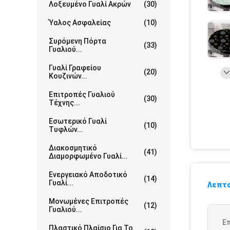
Λοξευμένο Γυαλί Ακρών
(30)
Ύαλος Ασφαλείας
(10)
Συρόμενη Πόρτα
(33)
Γυαλιού...
Γυαλί Γραφείου
(20)
Κουζινών...
Επιτροπές Γυαλιού
(30)
Τέχνης...
Εσωτερικό Γυαλί
(10)
Τυφλών...
Διακοσμητικό
(41)
Διαμορφωμένο Γυαλί...
Ενεργειακό Αποδοτικό
(14)
Γυαλί...
Λεπτο
Μονωμένες Επιτροπές
(12)
Γυαλιού...
Ε
Πλαστικό Πλαίσιο Για Το