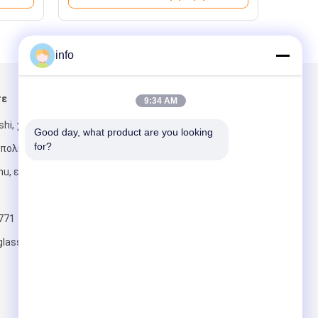
info
τε
Στείλτε μας μήνυμα
9:34 AM
hi, χωριό
Good day, what product are you looking 
for?
πολη Meili,
u, επαρχία
771
Στείλετε
glass.com