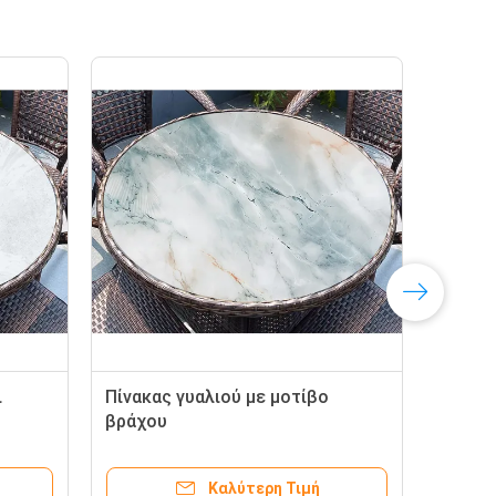
ι
Πίνακας γυαλιού με μοτίβο
Τυπ
βράχου
12m
γυα
Καλύτερη Τιμή