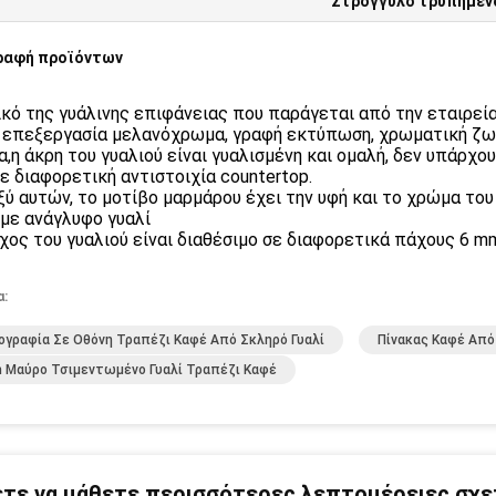
Στρογγυλό τρυπημένο
ραφή προϊόντων
ικό της γυάλινης επιφάνειας που παράγεται από την εταιρεία
 επεξεργασία μελανόχρωμα, γραφή εκτύπωση, χρωματική ζω
α,η άκρη του γυαλιού είναι γυαλισμένη και ομαλή, δεν υπάρχ
ε διαφορετική αντιστοιχία countertop.
ύ αυτών, το μοτίβο μαρμάρου έχει την υφή και το χρώμα του 
 με ανάγλυφο γυαλί
χος του γυαλιού είναι διαθέσιμο σε διαφορετικά πάχους 6 m
α:
γραφία Σε Οθόνη Τραπέζι Καφέ Από Σκληρό Γυαλί
Πίνακας Καφέ Από
 Μαύρο Τσιμεντωμένο Γυαλί Τραπέζι Καφέ
τε να μάθετε περισσότερες λεπτομέρειες σχετ