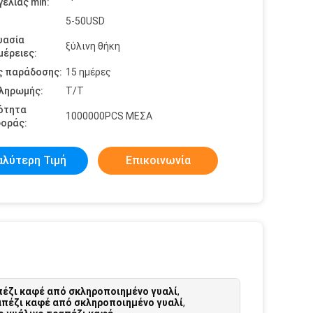
ελίας min:
5-50USD
υασία
ξύλινη θήκη
έρειες:
ς παράδοσης:
15 ημέρες
πληρωμής:
Τ/Τ
ότητα
1000000PCS ΜΕΣΑ
οράς:
αλύτερη Τιμή
Επικοινωνία
έζι καφέ από σκληροποιημένο γυαλί
,
πέζι καφέ από σκληροποιημένο γυαλί
,