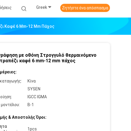
Greek
δήσεις
Ζητήστε ένα απόσπασμα
έζι Καφέ 6 Mm-12 Mm Πάχος
ράφηση με οθόνη Στρογγυλό θερμαινόμενο
 τραπέζι καφέ 6 mm-12 mm πάχος
μέρειες:
καταγωγής:
Κίνα
:
SYSEN
οίηση:
IGCC IGMA
 μοντέλου:
Β-1
μής & Αποστολής Όροι:
ητα
1pcs