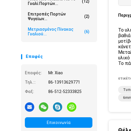
(12)
Γυαλί Πορτών...
Επιτροπές Πορτών
Περιγ
(2)
Ψυγείων...
Μετριασμένος Πίνακας
Το υλ
(6)
Γυαλιού...
βαθιά
μοτίβ
κάνετ
Μεταξ
Επαφές
υλικό
Το πά
Επαφές:
Mr. Xiao
ετικέτ
Τηλ.::
86-13913629771
Τυπο
Φαξ:
86-512-52333825
6mm
Επικοινωνία
Θέλε