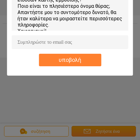
Σπίτι
|
Περίπου εμείς
|
Sitemap
|
Privacy Policy
Άποψη υπολογιστών γραφείου
Copyright © 2017 - 2025 Changshu Sysen glass products Co. Ltd..
All rights reserved.
υποβολή
συζήτηση
Ζητήστε ένα