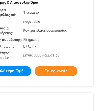
μής & Αποστολής Όροι:
ητα
1 τεμάχιο
ελίας min:
negotiable
υασία
Κόντρα πλακέ συσκευασίας
έρειες:
ς παράδοσης:
25 ημέρες
πληρωμής:
L / C, T / T
ότητα
μήνας 8000 κομματιού
οράς:
αλύτερη Τιμή
Επικοινωνία