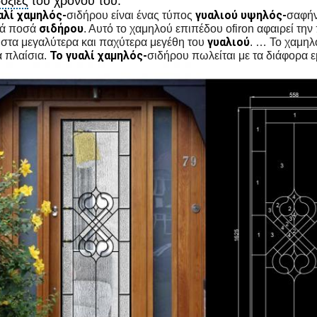
οξίες
του χρόνου του.
αλί χαμηλός-
γυαλιού υψηλός-
σιδήρου είναι ένας τύπος
σαφήν
σιδήρου
ά ποσά
. Αυτό το χαμηλού επιπέδου ofiron αφαιρεί τ
γυαλιού
ά στα μεγαλύτερα και παχύτερα μεγέθη του
. … Το χαμηλ
Το γυαλί χαμηλός-
 πλαίσια.
σιδήρου πωλείται με τα διάφορα 