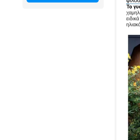
φιλοδ
Το γυ
χαμηλ
ειδικ
ηλιακά