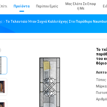
Μας Ελάτε Σε Επαφ
Σπίτι
Προϊόντα
Περίπου Εμείς
Ει
Ή Με
ής
Το Τελευταίο Ήταν Συχνά Καλλιτέχνης Στο Παράθυρο Naumburg
Το τε
παράθ
του κ
θόριο
Λεπτο
Τόπος 
Μάρκα
Πιστοπ
Αριθμό