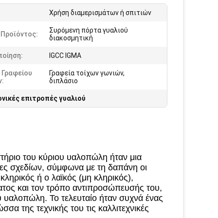
:
Χρήση διαμερισμάτων ή σπιτιών
Συρόμενη πόρτα γυαλιού
 Προϊόντος:
διακοσμητική
ποίηση:
IGCC IGMA
 Γραφείου
Γραφεία τοίχων γωνιών,
ν:
διπλάσιο
νικές επιτροπές γυαλιού
τήριο του κύριου υαλοπώλη ήταν μια
ρίες σχεδίων, σύμφωνα με τη δαπάνη οι
κληρικός ή ο λαϊκός (μη κληρικός),
ματος και τον τρόπο αντιπροσώπευσής του,
ου υαλοπώλη. Το τελευταίο ήταν συχνά ένας
σσα της τεχνικής του τις καλλιτεχνικές