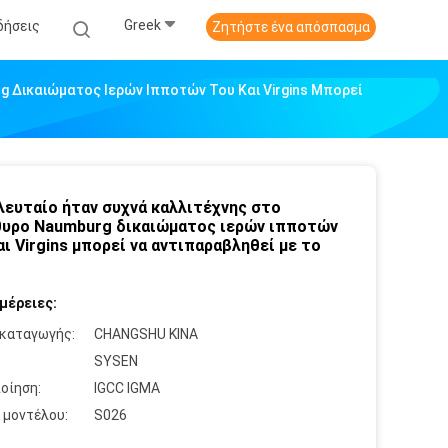
Greek
δήσεις
Ζητήστε ένα απόσπασμα
 Δικαιώματος Ιερών Ιπποτών Του Και Virgins Μπορεί
λευταίο ήταν συχνά καλλιτέχνης στο
υρο Naumburg δικαιώματος ιερών ιπποτών
αι Virgins μπορεί να αντιπαραβληθεί με το
μέρειες:
καταγωγής:
CHANGSHU ΚΙΝΑ
:
SYSEN
οίηση:
IGCC IGMA
 μοντέλου:
S026