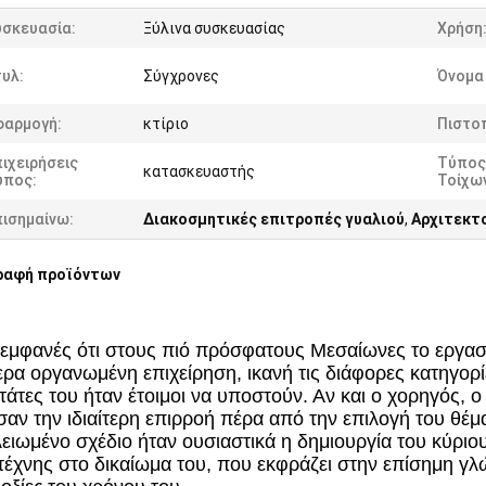
υσκευασία:
Ξύλινα συσκευασίας
Χρήση
υλ:
Σύγχρονες
Όνομα
φαρμογή:
κτίριο
Πιστο
ιχειρήσεις
Τύπος
κατασκευαστής
ύπος:
Τοίχω
πισημαίνω:
Διακοσμητικές επιτροπές γυαλιού
,
Αρχιτεκτο
ραφή προϊόντων
 εμφανές ότι στους πιό πρόσφατους Μεσαίωνες το εργασ
τερα οργανωμένη επιχείρηση, ικανή τις διάφορες κατηγο
άτες του ήταν έτοιμοι να υποστούν. Αν και ο χορηγός, ο 
αν την ιδιαίτερη επιρροή πέρα από την επιλογή του θέ
λειωμένο σχέδιο ήταν ουσιαστικά η δημιουργία του κύρι
τέχνης στο δικαίωμα του, που εκφράζει στην επίσημη γλώ