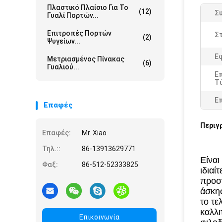
Πλαστικό Πλαίσιο Για Το
(12)
Σ
Γυαλί Πορτών...
Επιτροπές Πορτών
Στ
(2)
Ψυγείων...
Ε
Μετριασμένος Πίνακας
(6)
Γυαλιού...
Επ
Τ
Ε
Επαφές
Περιγ
Επαφές:
Mr. Xiao
Τηλ.::
86-13913629771
Είναι
Φαξ:
86-512-52333825
ιδιαί
προστ
άσκησ
το τε
καλλι
Επικοινωνία