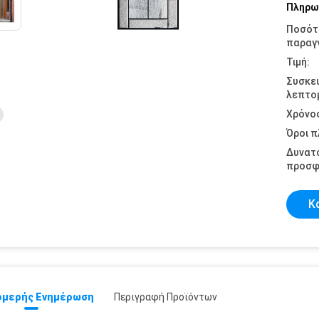
Πληρω
Ποσότ
παραγγ
Τιμή:
Συσκε
λεπτομ
Χρόνο
Όροι 
Δυνατ
προσφ
Κ
μερής Ενημέρωση
Περιγραφή Προϊόντων