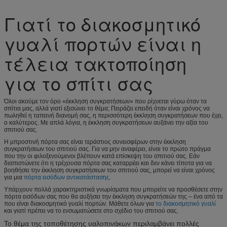
Γιατί το διακοσμητικό
γυαλί πορτών είναι η
τέλεια τακτοποίηση
για το σπίτι σας
Όλοι ακούμε τον όρο «έκκληση συγκρατήσεων» που ρίχνεται γύρω όταν τα
σπίτια μας, αλλά γιατί εξισώνει το θέμα; Πειράζει επειδή όταν είναι χρόνος να
πωληθεί η ταπεινή διανομή σας, η περισσότερη έκκληση συγκρατήσεων που έχει,
ο καλύτερος. Με απλά λόγια, η έκκληση συγκρατήσεων αυξάνει την αξία του
σπιτιού σας.
Η μπροστινή πόρτα σας είναι τεράστιος συνεισφέρων στην έκκληση
συγκρατήσεων του σπιτιού σας. Για να μην αναφέρει, είναι το πρώτο πράγμα
που την οι φιλοξενούμενοι βλέπουν κατά επίσκεψη του σπιτιού σας. Εάν
διαπιστώνετε ότι η τρέχουσα πόρτα σας καταρρέει και δεν κάνει τίποτα για να
βοηθήσει την έκκληση συγκρατήσεων του σπιτιού σας, μπορεί να είναι χρόνος
για μια
πόρτα εισόδων αντικατάστασης
.
Υπάρχουν πολλά χαρακτηριστικά γνωρίσματα που μπορείτε να προσθέσετε στην
πόρτα εισόδων σας που θα αυξήσει την έκκληση συγκρατήσεών της – ένα από τα
που είναι διακοσμητικό γυαλί πορτών. Μάθετε όλων για
το διακοσμητικό γυαλί
και γιατί πρέπει να το ενσωματώσετε στο σχέδιο του σπιτιού σας.
Το θέμα της τοποθέτησης υαλοπινάκων περιλαμβάνει πολλές