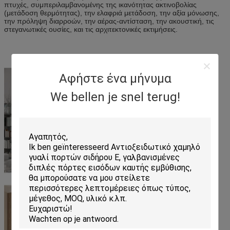
πτυχές, συμπεριλαμβανομένης της ικανότητας ακτινοβολίας
(μετάδοση θερμότητας), την ελαφριά μετάδοση, την αξία μόνωσης,
την πρόληψη διαρροών, την αέρας-αντίσταση, την ακουστική, τις
στεγανωτικές ουσίες, και τις αρχιτεκτονικές εκτιμήσεις.
Αφήστε ένα μήνυμα
We bellen je snel terug!