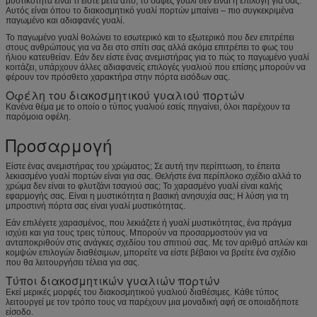
μυστικότητα είναι τι είστε μετά από, το σαφές γυαλί δεν είναι η επιλογή για σας.
Αυτός είναι όπου το διακοσμητικό γυαλί πορτών μπαίνει – πιο συγκεκριμένα
παγωμένο και αδιαφανές γυαλί.
Το παγωμένο γυαλί θολώνει το εσωτερικό και το εξωτερικό που δεν επιτρέπει
στους ανθρώπους για να δει στο σπίτι σας αλλά ακόμα επιτρέπει το φως του
ήλιου κατευθείαν. Εάν δεν είστε ένας ανεμιστήρας για το πώς το παγωμένο γυαλί
κοιτάζει, υπάρχουν άλλες αδιαφανείς επιλογές γυαλιού που επίσης μπορούν να
φέρουν τον πρόσθετο χαρακτήρα στην πόρτα εισόδων σας.
Οφέλη του διακοσμητικού γυαλιού πορτών
Κανένα θέμα με το οποίο ο τύπος γυαλιού εσείς πηγαίνει, όλοι παρέχουν τα
παρόμοια οφέλη.
Προσαρμογή
Είστε ένας ανεμιστήρας του χρώματος; Σε αυτή την περίπτωση, το έπειτα
λεκιασμένο γυαλί πορτών είναι για σας. Θελήστε ένα περίπλοκο σχέδιο αλλά το
χρώμα δεν είναι το φλυτζάνι τσαγιού σας; Το χαρασμένο γυαλί είναι καλής
εφαρμογής σας. Είναι η μυστικότητα η βασική ανησυχία σας; Η λύση για τη
μπροστινή πόρτα σας είναι γυαλί μυστικότητας.
Εάν επιλέγετε χαρασμένος, που λεκιάζετε ή γυαλί μυστικότητας, ένα πράγμα
ισχύει και για τους τρεις τύπους. Μπορούν να προσαρμοστούν για να
ανταποκριθούν στις ανάγκες σχεδίου του σπιτιού σας. Με τον αριθμό απλών και
κομψών επιλογών διαθέσιμων, μπορείτε να είστε βέβαιοι να βρείτε ένα σχέδιο
που θα λειτουργήσει τέλεια για σας.
Τύποι διακοσμητικών γυαλιών πορτών
Εκεί μερικές μορφές του διακοσμητικού γυαλιού διαθέσιμες. Κάθε τύπος
λειτουργεί με τον τρόπο τους να παρέχουν μια μοναδική αφή σε οποιαδήποτε
είσοδο.