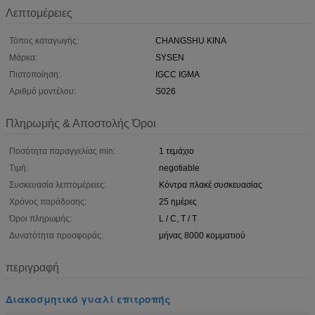
Λεπτομέρειες
Τόπος καταγωγής:
CHANGSHU ΚΙΝΑ
Μάρκα:
SYSEN
Πιστοποίηση:
IGCC IGMA
Αριθμό μοντέλου:
S026
Πληρωμής & Αποστολής Όροι
Ποσότητα παραγγελίας min:
1 τεμάχιο
Τιμή:
negotiable
Συσκευασία λεπτομέρειες:
Κόντρα πλακέ συσκευασίας
Χρόνος παράδοσης:
25 ημέρες
Όροι πληρωμής:
L / C, T / T
Δυνατότητα προσφοράς:
μήνας 8000 κομματιού
περιγραφή
Διακοσμητικό γυαλί επιτροπής