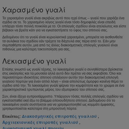
Χαρασμένο γυαλί
Το χαρασμένο γυαλί είναι ακριβώς αυτό που ηχεί όπως – γυαλί που χαράζει ένα
σχέδιο σε το. Το χαρασμένο λόγος γυαλί είναι τόσο δημοφιλές είναι επειδή
υπάρχει τόσο πολλή ποικιλία με το. Οι επιλογές σχεδίου είναι ατελείωτες και είστε
βέβαιοι να βρείτε κάτι για να εγκαταστήσετε το ύφος του σπιτιού σας.
Δεδομένου ότι το γυαλί είναι κυριολεκτικά χαρασμένο, μπορείτε να αισθανθείτε
τα αυλάκια του σχεδίου εάν τρέχετε τα δάχτυλά σας πέρα από το. Εάν μην
συμπαθήστε αυτόν, μια από τις άλλες διακοσμητικές επιλογές γυαλιού είναι
πιθανώς μια καλύτερη τακτοποίηση για σας.
Λεκιασμένο γυαλί
Επίσης γνωστό ως γυαλί τέχνης, το λεκιασμένο γυαλί ο συνηθέστερα βρίσκεται
στις εκκλησίες και τα μουσεία αλλά αυτό δεν πρέπει να σας εκφοβίσει. Όλο και
περισσότεροι ιδιοκτήτες σπιτιού επιλέγουν αυτήν την διακοσμητική επιλογή
γυαλιού πορτών για έναν απλό λόγο – είναι απολύτως όμορφο κανένα θέμα το
σχέδιο από την. Το λεκιασμένο γυαλί φέρνει την κομψότητα και το χρώμα σε ένα
χαρακτηριστικά τρυπώντας μέρος του εξωτερικού του σπιτιού σας.
Συν, είναι έξοχο ευπροσάρμοστο. Υπάρχουν τόσες πολλές επιλογές σχεδίου να
εγκατασταθεί εκεί έξω το βλέμμα οποιουδήποτε σπιτιού. Δεδομένου ότι το
λεκιασμένο γυαλί συστήνεται για να χρησιμοποιηθεί ως κομμάτι έμφασης,
χρησιμοποιείται καλύτερα στη μπροστινή πόρτα.
Διακοσμητικές επιτροπές γυαλιού
Ετικέττες:
,
Αρχιτεκτονικές επιτροπές γυαλιού
,
Διακοσμητικό γυαλί πορτών