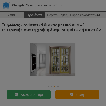
Changshu Sysen glass products Co. Ltd.
Σπίτι
Προϊόντα
Περίπου εμείς
Γύρος εργοστασίων
>>
Τυφώνας - ανθεκτικό διακοσμητικό γυαλί
επιτροπής για τη χρήση διαμερισμάτων ή σπιτιών
Καλύτερη τιμή
επαφή