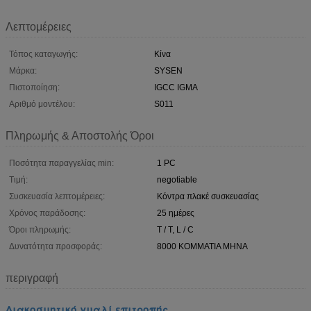
Λεπτομέρειες
Τόπος καταγωγής:
Κίνα
Μάρκα:
SYSEN
Πιστοποίηση:
IGCC IGMA
Αριθμό μοντέλου:
S011
Πληρωμής & Αποστολής Όροι
Ποσότητα παραγγελίας min:
1 PC
Τιμή:
negotiable
Συσκευασία λεπτομέρειες:
Κόντρα πλακέ συσκευασίας
Χρόνος παράδοσης:
25 ημέρες
Όροι πληρωμής:
T / T, L / C
Δυνατότητα προσφοράς:
8000 ΚΟΜΜΑΤΙΑ ΜΗΝΑ
περιγραφή
Διακοσμητικό γυαλί επιτροπής