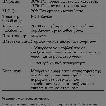
Πληρωμή:
30% T/T προπληρωμένο ως κατάθεση,
70% T/T πριν από την αποστολή
M.O.Q.
20ft Ένα εμπορευματοκιβώτιο
Τόπος της
FOB Σαγκάη
παράδοσης:
Χρόνος της
20-30 οι εργάσιμες ημέρες μετά από
παράδοσης:
λαμβάνουν την κατάθεσή σας.
Πιστοποίηση:
IGCC IGMA
Πλεονεκτήματα:
ομαλό γυαλί επιπλεόντων σωμάτων
1.
Μπορέστε να υποβληθείτε σε
2.
επεξεργασία πάλι, όπως το μετριασμένο
γυαλί και το μονωμένο γυαλί.
Σταθερή χημική σταθερότητα.
3.
Εφαρμογή:
Μπορεί να εφαρμοστεί στους τομείς της
οικοδόμησης των διακοσμήσεων, της
παραγωγής καθρεφτών, που
τοποθετούνται, που μετριάζονται, τα
έπιπλα, κ.λπ. σε στρώματα.
Μετά από την υπηρεσία πωλήσεων
Είμαστε εξίσου δεσμευμένοι σε σας μετά από την αγορά σας, δεδομένου ότι