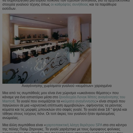
να δημιουργηθεί μια ευρεία ποικιλία των σχεδίων συνήθειας για τα αρχιτεκτονικά
στοιχεία γυαλιού τέχνης όπως
οι καθρέφτες συνήθειας
και τα παράθυρα
εισόδων.
Αναγέννησης χωρίσματα γυαλιού «κυμάτων» χαραγμένα
Μια από τις συμπάθειές μου είναι ένα χώρισμα «ωκεάνειου θέματος» που
κάναμε για ένα εστιατόριο μέσα στο
ξενοδοχείο Λονγκ Μπιτς αναγέννησης του
Marriott
. Το γυαλί που ονομάζεται τα «
κύματα αναγέννησης
» είναι στερεό που
παγώνουν σε μια «αρνητική επίπτωση αμμοβολών», αφήνοντας τα ρέοντας
κύματα και τις μορφές μπουκλών στο σαφές γυαλί. Το γυαλί είναι 18 ″ ψηλά και
τέθηκε στους τοίχους πόνι. Οι τοπ άκρες του γυαλιού ήταν σμιλευμένες
ανώμαλες.
Μια άλλη συμπάθεια είναι «
χαρτοπαικτική λέσχη θερέτρου SPA
στο στο κέντρο
της πόλης Παλμ Σπρινγκς. Το γυαλί χαράχτηκε με τους όμορφους φοίνικες