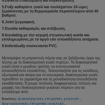
4.Defects επιθεώρηση και συγκέντρωση.
5.Fully καθαρίστε γυαλί και τουλάχιστον 24 ώρες
ξεραίνοντας με τη θερμοκρασία περισσότερου από 40
βαθμού.
6.Joint ζωγραφική.
7.Double καθαρισμός και στίλβωση.
8.Insulating με την ισχυρή στεγανωτική ουσία και
εκπληρωμένος με το αργό εάν οποιαδήποτε αιτήματα.
9.Individually συσκευασία PVC.
Μετατρέψτε τη μπροστινή πόρτα σας σε ζαλίζοντας έργο της
τέχνης με το διακοσμητικό γυαλί πορτών. Το διακοσμητικό
γυαλί είναι ο μεγάλος τρόπος να εντυπωσιαστεί
οποιοσδήποτε επισκέπτης. Τελειοποιήστε για τις εισόδους,
εξωτερικά και ακόμη και το εσωτερικό, διακοσμητικό γυαλί
προσθέτει το χαρακτήρα και τη μοναδικότητα οπουδήποτε
εγκαθίσταται. Έχουμε πολλούς διαφορετικούς τύπους και
μορφές του διακοσμητικού γυαλιού πορτών για να
επιλέξουμε από.
Διακοσμητικές επιτροπές γυαλιού
Ετικέττες:
,
Αρχιτεκτονικές επιτροπές γυαλιού
,