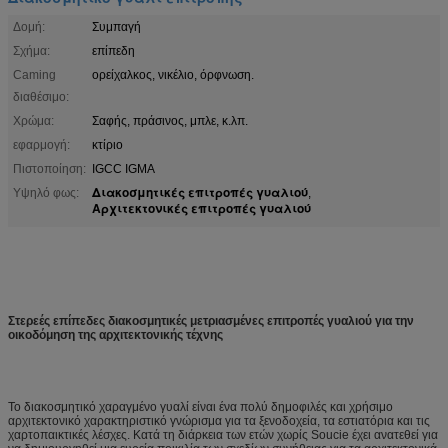
Δομή:
Συμπαγή
Σχήμα:
επίπεδη
Caming
ορείχαλκος, νικέλιο, όρφνωση.
διαθέσιμο:
Χρώμα:
Σαφής, πράσινος, μπλε, κ.λπ.
εφαρμογή:
κτίριο
Πιστοποίηση:
IGCC IGMA
Διακοσμητικές επιτροπές γυαλιού
Υψηλό φως:
,
Αρχιτεκτονικές επιτροπές γυαλιού
Στερεές επίπεδες διακοσμητικές μετριασμένες επιτροπές γυαλιού για την
οικοδόμηση της αρχιτεκτονικής τέχνης
Το διακοσμητικό χαραγμένο γυαλί είναι ένα πολύ δημοφιλές και χρήσιμο
αρχιτεκτονικό χαρακτηριστικό γνώρισμα για τα ξενοδοχεία, τα εστιατόρια και τις
χαρτοπαικτικές λέσχες. Κατά τη διάρκεια των ετών χωρίς Soucie έχει ανατεθεί για