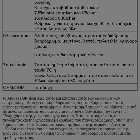
5.ceiling
6. τοίχος υποβάθρου καθιστικών
7.Elevator καμπίνα, κιγκλίδωμα
εξοπλισμός 8.Kitchen
9.Specially για το φραγμό, λέσχη, KTV, ξενοδοχείο,
κέντρο λουτρών, βίλα.
Πλεονέκτημα
Αλεξίπυρος, αδιάβροχος, προστασία διάβρωσης,
ζωηρόχρωμο, μοντέρνο, λεπτό, πολυτελές, γρήγορο
χρώμα,
σταύλος στο διακοσμητικό effection
Συσκευασία
Τυποποιημένη πλοϊμότητα, που καλύπτεται με την
ταινία 7C ή
ταινία λέιζερ ανά 1 κομμάτι, που συσκευάζεται στο
ξύλινο κλουβί ανά 50 κομμάτια
OEM/ODM
υποδοχή
Το Artglass UK είναι σχεδιαστές και κατασκευαστές των διακοσμητικών
επιτροπών γυαλιού για τα παράθυρα και τις πόρτες. Χρησιμοποιούμε τις
διάφορες τεχνικές συμπεριλαμβανομένης της αμμόστρωσης, και είμαστε μια από
τις μόνες επιχειρήσεις που αφήνονται που συνεχίζουν ακόμα την τέχνη της
όξινης χαρακτικής για να παραγάγουν τους διαφορετικούς τόνους του
παγώματος και της ζωγραφιάς με κουκίδες που ήταν ευρέως χρησιμοποιημένα
δημόσια σπίτια και ιδιωτικές κατοικίες της βικτοριανής περιόδου. Αυτές οι
μέθοδοι είναι τέλειες για τις πιό σύγχρονες και σύγχρονες εφαρμογές επίσης.
Έχουμε μια μεγάλη βιβλιοθήκη των σχεδίων, ή μπορούμε να εργαστούμε στις
προδιαγραφές σας.