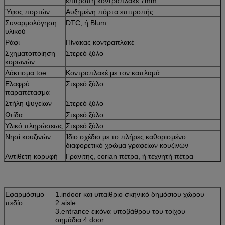
επιτροπή κοντραπλακέ 7mm
Ύφος πορτών
Αυξημένη πόρτα επιτροπής
Συναρμολόγηση
DTC, ή Blum.
υλικού
Ράφι
Πίνακας κοντραπλακέ
Σχηματοποίηση
Στερεό ξύλο
κορωνών
Λάκτισμα toe
Κοντραπλακέ με τον καπλαμά
Ελαφρύ
Στερεό ξύλο
παραπέτασμα
Στήλη ψυγείων
Στερεό ξύλο
Ωτίδα
Στερεό ξύλο
Υλικό πληρώσεως
Στερεό ξύλο
Νησί κουζινών
Ίδιο σχέδιο με το πλήρες καθορισμένο
διαφορετικό χρώμα γραφείων κουζινών
Αντίθετη κορυφή
Γρανίτης, corian πέτρα, ή τεχνητή πέτρα
Εφαρμόσιμο
1.indoor και υπαίθριο σκηνικό δημόσιου χώρου
πεδίο
2.aisle
3.entrance εικόνα υποβάθρου του τοίχου
σημάδια 4.door