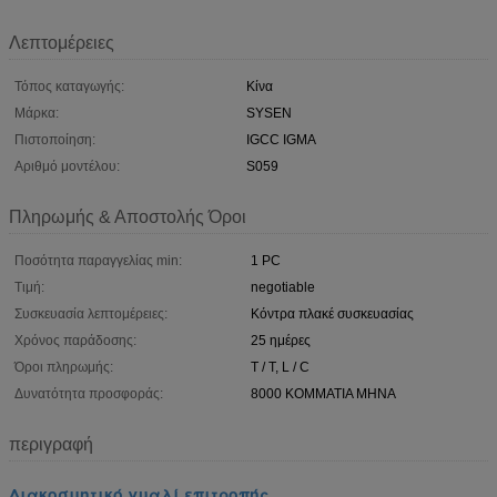
Λεπτομέρειες
Τόπος καταγωγής:
Κίνα
Μάρκα:
SYSEN
Πιστοποίηση:
IGCC IGMA
Αριθμό μοντέλου:
S059
Πληρωμής & Αποστολής Όροι
Ποσότητα παραγγελίας min:
1 PC
Τιμή:
negotiable
Συσκευασία λεπτομέρειες:
Κόντρα πλακέ συσκευασίας
Χρόνος παράδοσης:
25 ημέρες
Όροι πληρωμής:
T / T, L / C
Δυνατότητα προσφοράς:
8000 ΚΟΜΜΑΤΙΑ ΜΗΝΑ
περιγραφή
Διακοσμητικό γυαλί επιτροπής