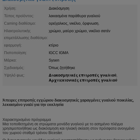
Χρήση:
Διακόσμηση
Τύπος προϊόντος:
λεκιασμένα παράθυρα γυαλιού
Caming διαθέσιμο:
ορείχαλκος, νικέλιο, όρφνωση.
Ηλεκτρολυτικής
χρώμιο, μαύρο χρώμιο, νικέλιο σατέν
επιμετάλλωσης διαθέσιμο:
εφαρμογή:
κτίριο
Πιστοποίηση:
IGCC IGMA
Μάρκα:
Sysen
Σχεδιασμός:
Όπως ζητήθηκε
Διακοσμητικές επιτροπές γυαλιού
Υψηλό φως:
,
Αρχιτεκτονικές επιτροπές γυαλιού
Άπειρες επιτροπές εγχώριου διακοσμητικές χαραγμένες γυαλιού ποικιλίας,
λεκιασμένο γυαλί για την εκκλησία
Χαρακτηρισμένο πρόγραμμα
Μια τοποθετημένη σε στρώματα μονάδα γυαλιού με το ασημένιο πλέγμα
χρησιμοποιήθηκε ως διακόσμηση και ηλιακή σκίαση στον πρόσφατα ανοιγμένο
του χωριού σταθμό τρένου Bicester.