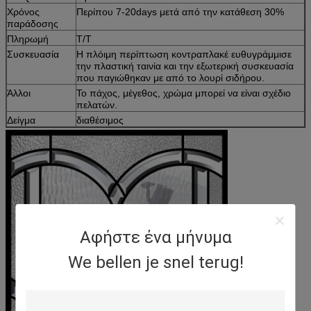
Χρόνος
Περίπου 7-20days μετά από την κατάθεση 30%
παράδοσης
Πληρωμή
T/T
Συσκευασία
Η πλόιμη περίπτωση κοντραπλακέ ευθυγράμμισε
την πλαστική ταινία και την εξωτερική συσκευασία
που παγιώθηκαν με από το λουρί σιδήρου.
Άλλοι
Το πάχος, μέγεθος, χρώμα μπορεί να είναι σχέδιο
πελατών.
Δείγμα
διαθέσιμος
Αφήστε ένα μήνυμα
We bellen je snel terug!