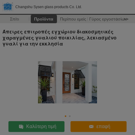
Changshu Sysen glass products Co. Ltd.
Σπίτι
Προϊόντα
Περίπου εμείς
Γύρος εργοστασίων
>>
Άπειρες επιτροπές εγχώριου διακοσμητικές
χαραγμένες γυαλιού ποικιλίας, λεκιασμένο
γυαλί για την εκκλησία
Καλύτερη τιμή
επαφή