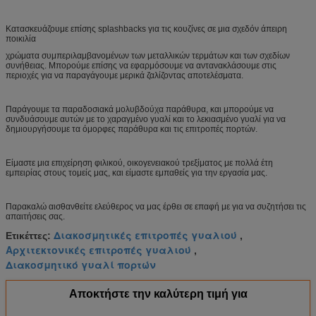
Κατασκευάζουμε επίσης splashbacks για τις κουζίνες σε μια σχεδόν άπειρη
ποικιλία
χρώματα συμπεριλαμβανομένων των μεταλλικών τερμάτων και των σχεδίων
συνήθειας. Μπορούμε επίσης να εφαρμόσουμε να αντανακλάσουμε στις
περιοχές για να παραγάγουμε μερικά ζαλίζοντας αποτελέσματα.
Παράγουμε τα παραδοσιακά μολυβδούχα παράθυρα, και μπορούμε να
συνδυάσουμε αυτών με το χαραγμένο γυαλί και το λεκιασμένο γυαλί για να
δημιουργήσουμε τα όμορφες παράθυρα και τις επιτροπές πορτών.
Είμαστε μια επιχείρηση φιλικού, οικογενειακού τρεξίματος με πολλά έτη
εμπειρίας στους τομείς μας, και είμαστε εμπαθείς για την εργασία μας.
Παρακαλώ αισθανθείτε ελεύθερος να μας έρθει σε επαφή με για να συζητήσει τις
απαιτήσεις σας.
Διακοσμητικές επιτροπές γυαλιού
Ετικέττες:
,
Αρχιτεκτονικές επιτροπές γυαλιού
,
Διακοσμητικό γυαλί πορτών
Αποκτήστε την καλύτερη τιμή για