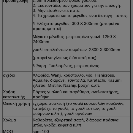
Προδιαγραφή
3mm λεκιασμένο φύλλο γυαλιού.
1.
2. Εκατοντάδες των χρωμάτων για την επιλογή.
3. Μην εξασθενίστε ποτέ.
4. Τα χρώματα και το μέγεθος είναι διαταγή--τύπος.
Ελάχιστο μέγεθος: 300 X 300mm (μπορεί να
5.
προσαρμοστεί)
Μέγιστο μέγεθος: μετριασμένο γυαλί: 1250 X
2400mm
γυαλί επιπλεόντων σωμάτων: 2300 X 3000mm
(μπορεί να γίνει ως διάστασή σας)
Άκρη: Γυαλισμένος, μετριασμένος
6.
σχέδιο
Χλωρίδα, Wanji, κρύσταλλο, νέο, Hishicross,
Aqualite, διαμάντι, τσιντσιλά, Karatachi, Kasumi,
χιλιετία, Mistlite, Nashiji, βροχή κ.λπ.
Χρήση
Πόρτες γυαλιού και παράθυρα, ανελκυστήρας,
κατασκευής
προθήκη
Οικιακή χρήση
εγχώρια συσκευή (το γυαλί κουκουλών κουζινών,
καταψύχει το γυαλί, το γυαλί εστιών, το γυαλί
φούρνων κ.λπ.), γυαλί οργάνων
Χρώμα
Καθαρίστε, εξαιρετικά σαφή, διάφορα πράσινα,
μπλε, γκρίζα, καφετιά κ.λπ.
MOQ
sqm 100