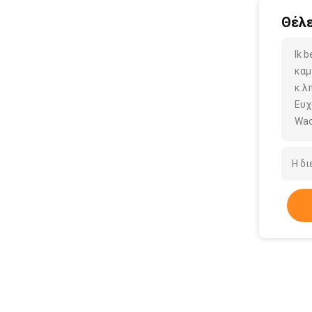
Θέλε
Ik 
καμ
κ.λπ
Ευχ
Wac