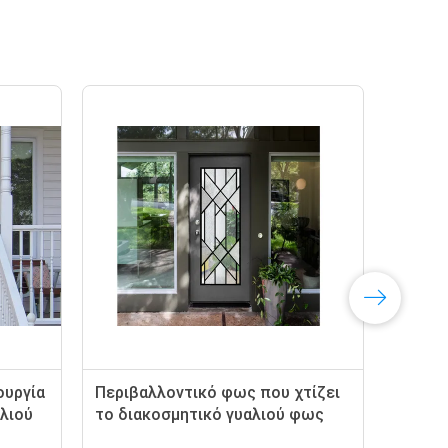
ουργία
Περιβαλλοντικό φως που χτίζει
Λοξ
λιού
το διακοσμητικό γυαλιού φως
γυα
της ημέρας ορείχαλκου φύλλων
γυα