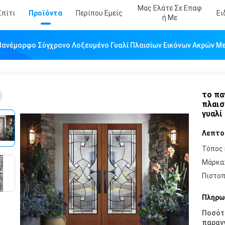
Μας Ελάτε Σε Επαφ
Σπίτι
Προϊόντα
Περίπου Εμείς
Ει
Ή Με
Πανέμορφο Σύγχρονο Λοξευμένο Γυαλί Πλαισίων Εικόνων Ακρών Με
το πα
πλαισ
γυαλί
Λεπτο
Τόπος 
Μάρκα
Πιστοπ
Πληρω
Ποσότ
παραγγ