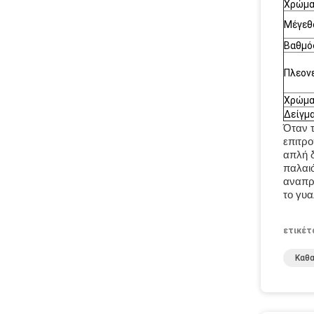
Χρώμα
Μέγεθ
Βαθμό
Πλεον
Χρώμα
Δείγμ
Όταν τ
επιτρο
απλή δ
παλαιό
αναπρ
το γυα
ετικέτ
Καθα