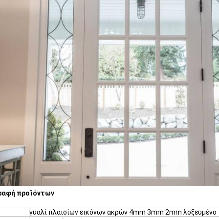
ραφή προϊόντων
γυαλί πλαισίων εικόνων ακρών 4mm 3mm 2mm λοξευμένο