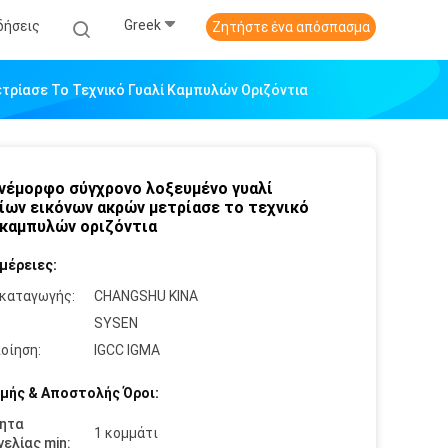
Greek
δήσεις
Ζητήστε ένα απόσπασμα
τρίασε Το Τεχνικό Γυαλί Καμπυλών Οριζόντια
νέμορφο σύγχρονο λοξευμένο γυαλί
ίων εικόνων ακρών μετρίασε το τεχνικό
 καμπυλών οριζόντια
μέρειες:
καταγωγής:
CHANGSHU ΚΙΝΑ
:
SYSEN
οίηση:
IGCC IGMA
μής & Αποστολής Όροι:
ητα
1 κομμάτι
ελίας min: