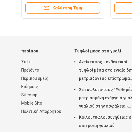
τεχνικό οριζόντια
μετριασ
Καλύτερη Τιμή
επιτρα
περίπου
Τυφλοί μέσα στο γυαλί
Σπίτι
Αντίκτυπος - ανθεκτικοί
Προϊόντα
τυφλοί μέσα στο ενιαίο δι
Περίπου εμείς
μετριάζοντας επίστρωμα
Ειδήσεις
γυαλιού
22 τυφλοί ίντσας " *64» μέ
Sitemap
μετριασμένη ενέργεια γυα
Mobile Site
γυαλιού στην ασφάλεια -
Πολιτική Απορρήτου
αποταμίευση
Κοίλοι τυφλοί συνήθειας σ
επιτροπή γυαλιού