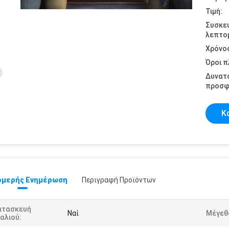
Τιμή:
Συσκε
λεπτομ
Χρόνο
Όροι 
Δυνατ
προσφ
Κ
μερής Ενημέρωση
Περιγραφή Προϊόντων
ατασκευή
Ναί
Μέγεθ
αλιού: