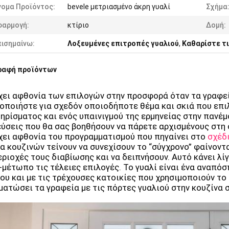
νομα Προϊόντος:
bevele μετριασμένο άκρη γυαλί
Σχήμα
φαρμογή:
κτίριο
Δομή:
πισημαίνω:
Λοξευμένες επιτροπές γυαλιού
,
Καθαρίστε τι
ραφή προϊόντων
ει αφθονία των επιλογών στην προσφορά όταν τα γραφεία
οποιήστε για σχεδόν οποιοδήποτε θέμα και σκιά που επιλ
ηρίσματος και ενός υπαινιγμού της ερμηνείας στην πανέμ
ύσεις που θα σας βοηθήσουν να πάρετε αρχισμένους στη
ει αφθονία του προγραμματισμού που πηγαίνει στο
σχέδι
α κουζινών τείνουν να συνεχίσουν το “σύγχρονο” φαίνοντα
εριοχές τους διαβίωσης και να δειπνήσουν. Αυτό κάνει λί
-μέτωπο τις τέλειες επιλογές. Το γυαλί είναι ένα αναπ
ου και με τις τρέχουσες κατοικίες που χρησιμοποιούν το 
ατώσει τα γραφεία με τις πόρτες γυαλιού στην κουζίνα σ