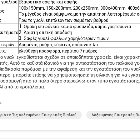
 γυαλιού
Εξαιρετικά σαφής και σαφής
100x150mm, 150x200mm, 200x250mm, 300x400mm, 400x6
ος
Το μέγεθος είναι σύμφωνα με την απαίτηση λεπτομέρειάς σ
ς
Πρώτο γυαλί επιπλεόντων σωμάτων βαθμού
1.
Ομαλή επιφάνεια, καμία φυσαλίδα, καμία γρατσουνιά
2.
εκτήματα
Άριστη οπτική απόδοση
3.
Σαφές γυαλί φύλλων χαμηλότερων τιμών.
 ακρών
Ασημένιο, μαύρο, κόκκινο, πράσινο κ.λπ.
ατα
ελεύθερη προσφορά, περίπου 7 ημέρες
ο γυαλί εγκαθίσταται σχεδόν σε οποιοδήποτε γραφείο, είναι χαρακ
πής. Αυτό το καθιστά ιδανικό για την αντικατάσταση του παλαιού γυ
ιαδικασία παρόμοια με την αφαίρεση και την εγκατάσταση του γυαλ
τερο, μπορείτε επίσης να χρησιμοποιήσετε τη σιλικόνη για να εγκατα
οσαρμογή από το παλαιότερο στερεώνω-στον τύπο εγκατάστασης. Η
λί από το κροτάλισμα.
α:
ρίστε Τις Λοξευμένες Επιτροπές Γυαλιού
Λοξευμένες Επιτροπές Γυ