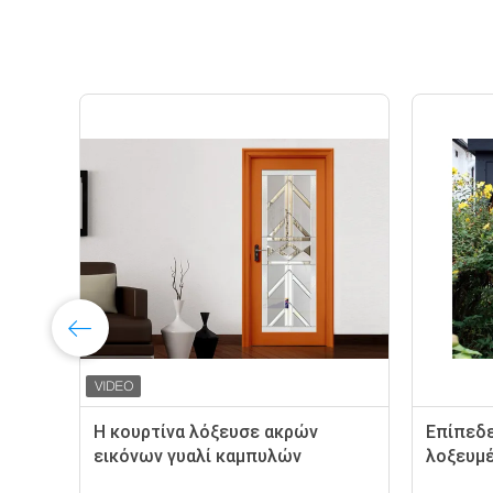
Η κουρτίνα λόξευσε ακρών
Επίπεδ
εικόνων γυαλί καμπυλών
λοξευμέ
πλαισίων μετριασμένο το γυαλί
ακρών δ