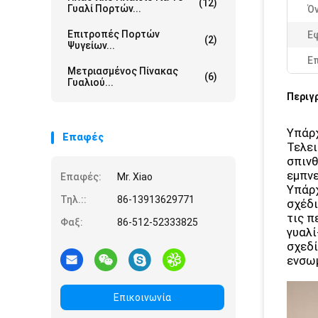
(12)
Γυαλί Πορτών...
Ό
Επιτροπές Πορτών
Ε
(2)
Ψυγείων...
Ε
Μετριασμένος Πίνακας
(6)
Γυαλιού...
Περιγ
Υπάρχ
Επαφές
Τελει
σπινθ
εμπνε
Επαφές:
Mr. Xiao
Υπάρχ
Τηλ.::
86-13913629771
σχέδι
τις π
Φαξ:
86-512-52333825
γυαλί
σχεδί
ενσωμ
Επικοινωνία