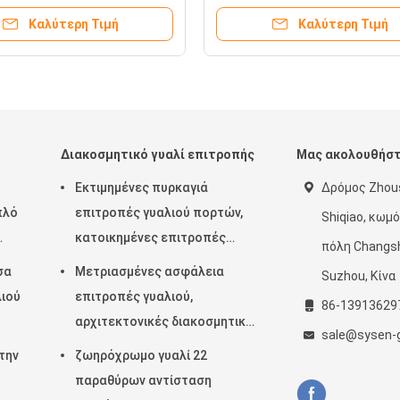
μένες στα ντους,
Καλύτερη Τιμή
Καλύτερη Τιμή
πέζιες κορυφές
Διακοσμητικό γυαλί επιτροπής
Μας ακολουθήσ
Εκτιμημένες πυρκαγιά
Δρόμος Zhous
πλό
επιτροπές γυαλιού πορτών,
Shiqiao, κωμό
κατοικημένες επιτροπές
πόλη Changsh
γυαλιού σπιτιών διαφανείς
σα
Μετριασμένες ασφάλεια
Suzhou, Κίνα
λιού
επιτροπές γυαλιού,
86-13913629
αρχιτεκτονικές διακοσμητικές
sale@sysen-
επιτροπές γυαλιού πορτών
την
ζωηρόχρωμο γυαλί 22
παραθύρων αντίσταση