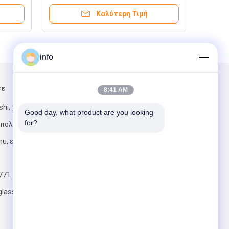
παλαιό
δια
Καλύτερη Τιμή
info
τε
Στείλτε μας μήνυμα
8:41 AM
hi, χωριό
Good day, what product are you looking 
for?
πολη Meili,
u, επαρχία
771
Στείλετε
glass.com