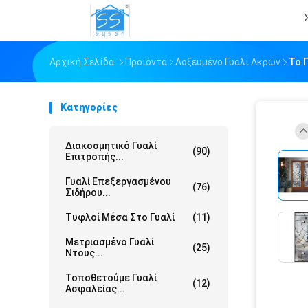
Αρχική Σελίδα
Προϊόντα
Λοξευμένο Γυαλί Ακρών
Το 
Κατηγορίες
Διακοσμητικό Γυαλί
(90)
Επιτροπής...
Γυαλί Επεξεργασμένου
(76)
Σιδήρου...
Τυφλοί Μέσα Στο Γυαλί
(11)
Μετριασμένο Γυαλί
(25)
Ντους...
Τοποθετούμε Γυαλί
(12)
Ασφαλείας...