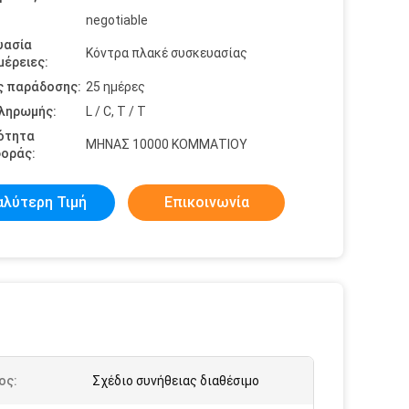
negotiable
υασία
Κόντρα πλακέ συσκευασίας
έρειες:
ς παράδοσης:
25 ημέρες
πληρωμής:
L / C, T / T
ότητα
ΜΗΝΑΣ 10000 ΚΟΜΜΑΤΙΟΥ
οράς:
αλύτερη Τιμή
Επικοινωνία
ος:
Σχέδιο συνήθειας διαθέσιμο