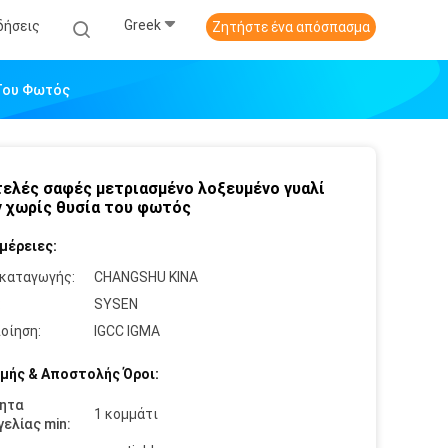
Greek
δήσεις
Ζητήστε ένα απόσπασμα
 Του Φωτός
ελές σαφές μετριασμένο λοξευμένο γυαλί
 χωρίς θυσία του φωτός
μέρειες:
καταγωγής:
CHANGSHU ΚΙΝΑ
:
SYSEN
οίηση:
IGCC IGMA
μής & Αποστολής Όροι:
ητα
1 κομμάτι
ελίας min: