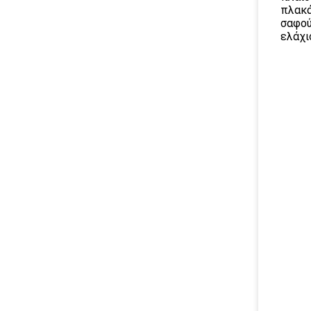
πλακά
σαφού
ελάχισ