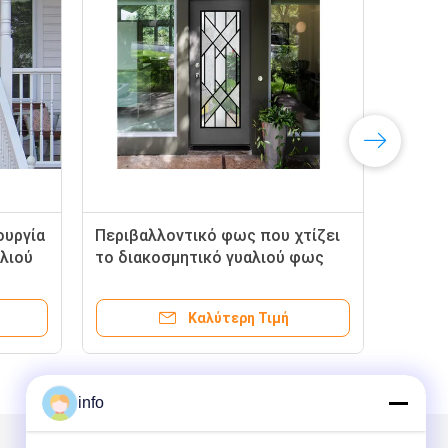
ουργία
Περιβαλλοντικό φως που χτίζει
Λοξ
λιού
το διακοσμητικό γυαλιού φως
γυα
της ημέρας ορείχαλκου φύλλων
γυα
παλαιό
δια
Καλύτερη Τιμή
info