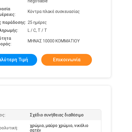
negotiable
υασία
Κόντρα πλακέ συσκευασίας
έρειες:
ς παράδοσης:
25 ημέρες
πληρωμής:
L / C, T / T
ότητα
ΜΗΝΑΣ 10000 ΚΟΜΜΑΤΙΟΥ
οράς:
αλύτερη Τιμή
Επικοινωνία
ος:
Σχέδιο συνήθειας διαθέσιμο
χρώμιο, μαύρο χρώμιο, νικέλιο
ρολυτική:
σατέν