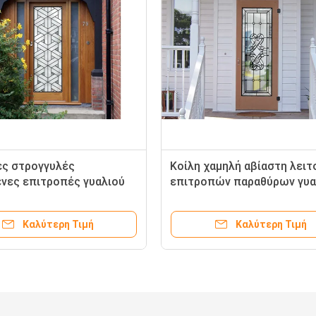
ες στρογγυλές
Κοίλη χαμηλή αβίαστη λειτ
νες επιτροπές γυαλιού
επιτροπών παραθύρων γυα
ιακοσμητικές
συνήθειας συντήρησης
μένες στα ντους,
Καλύτερη Τιμή
Καλύτερη Τιμή
πέζιες κορυφές