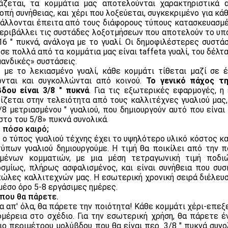
άζεται, τα κομμάτια μας αποτελούνται χαρακτηριστικά 
οπή συνήθειας, και χέρι που λοξεύεται, συγκεκριμένο για κά
άλλονται έπειτα από τους διάφορους τύπους κατασκευασμέ
εριβάλλει τις συστάδες λοξοτμήσεων που αποτελούν το υπόλ
/16 ″ πυκνά, ανάλογα με το γυαλί. Οι δημοφιλέστερες συστ
 σε πολλά από τα κομμάτια μας είναι taffeta γυαλί, του δέλτα
ανδικές» συστάσεις.
με το λεκιασμένο γυαλί, κάθε κομμάτι τίθεται μαζί σε 
νται και συγκολλώνται από κοινού.
Το γενικό πάχος τ
δου είναι 3/8 ″ πυκνά
. Για τις εξωτερικές εφαρμογές, 
ίζεται στην τελειότητα από τους καλλιτέχνες γυαλιού μας
/8 μετριασμένου ″ γυαλιού, που δημιουργούν αυτό που είνα
στο του 5/8» πυκνά συνολικά.
 πόσο καιρό;
 ο τύπος γυαλιού τέχνης έχει το υψηλότερο υλικό κόστος κα
ύπων γυαλιού δημιουργούμε. Η τιμή θα ποικίλει από την 
μένων κομματιών, με μια μέση τετραγωνική τιμή ποδι
σμίως, πλήρως ασφαλισμένος, και είναι συνήθεια που συ
ώλες καλλιτεχνών μας. Η εσωτερική χρονική σειρά διέλευσ
μέσο όρο 5-8 εργάσιμες ημέρες.
που θα πάρετε.
 απ' όλα, θα πάρετε την ποιότητα! Κάθε κομμάτι χέρι-επεξ
μέρεια στο σχέδιο. Για την εσωτερική χρήση, θα πάρετε έν
ιο περιμέτρου μολύβδου που θα είναι περ. 3/8 ″ πυκνά συνο