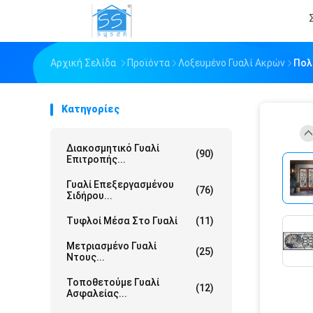
Αρχική Σελίδα
Προϊόντα
Λοξευμένο Γυαλί Ακρών
Πολ
Κατηγορίες
Διακοσμητικό Γυαλί
(90)
Επιτροπής...
Γυαλί Επεξεργασμένου
(76)
Σιδήρου...
Τυφλοί Μέσα Στο Γυαλί
(11)
Μετριασμένο Γυαλί
(25)
Ντους...
Τοποθετούμε Γυαλί
(12)
Ασφαλείας...