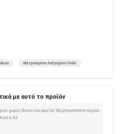
αλιού
Μετριασμένο Λοξευμένο Γυαλί
ικά με αυτό το προϊόν
ακρών χωρίς θυσία του φωτός θα μπορούσατε να μου
ικό κ.λπ.