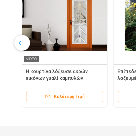
Η κουρτίνα λόξευσε ακρών
Επίπεδ
εικόνων γυαλί καμπυλών
λοξευμέ
πλαισίων μετριασμένο το γυαλί
ακρών δ
τεχνικό οριζόντια
μετριασ
Καλύτερη Τιμή
επιτρα