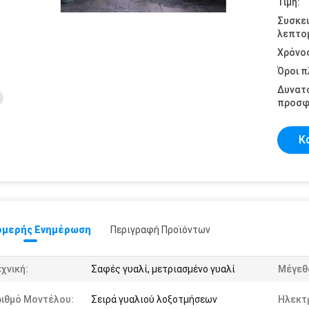
Τιμή:
Συσκε
λεπτομ
Χρόνο
Όροι 
Δυνατ
προσφ
Κ
μερής Ενημέρωση
Περιγραφή Προϊόντων
χνική:
Σαφές γυαλί, μετριασμένο γυαλί
Μέγεθ
ριθμό Μοντέλου:
Σειρά γυαλιού λοξοτμήσεων
Ηλεκτ