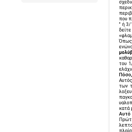
σχεδι
περικ
περιβ
που π
″ ή 3
δείτε
«φλαμ
Όπως 
ενώνο
μολύβ
καθαρ
του 1
ελάχι
Πόσο,
Αυτός
των τ
λοξευ
παγκο
υαλοπ
κατά 
Αυτό 
Πρώτα
λεπτο
πλαίσ