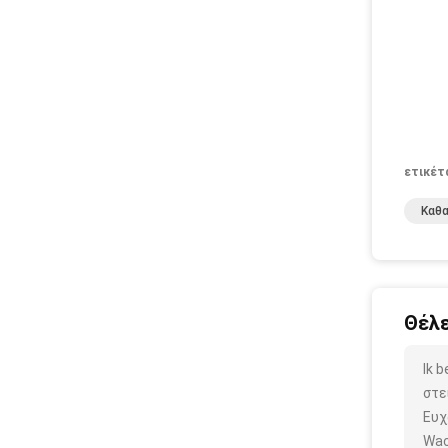
ετικέτ
Καθα
Θέλε
Ik 
στε
Ευχ
Wac