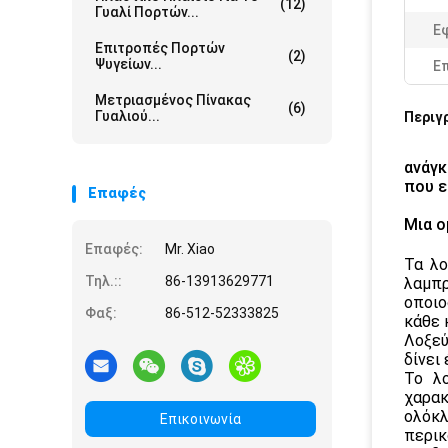
(12)
Γυαλί Πορτών...
Ε
Επιτροπές Πορτών
(2)
Ψυγείων...
Ε
Μετριασμένος Πίνακας
(6)
Γυαλιού...
Περιγ
ανάγκ
που 
Επαφές
Μια ο
LLLL
Επαφές:
Mr. Xiao
Τα λο
Τηλ.::
86-13913629771
λαμπρ
οποιο
Φαξ:
86-512-52333825
κάθε 
Λοξεύ
δίνει
Το λο
χαρακ
ολόκλ
Επικοινωνία
περικ