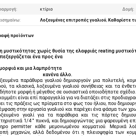
φαρμογή:
κτίριο
Δομή:
πισημαίνω:
Λοξευμένες επιτροπές γυαλιού
,
Καθαρίστε τι
ραφή προϊόντων
η μυστικότητας χωρίς θυσία της ελαφριάς reating μυστικό
επεξεργάζεται ένα προς ένα
μορφιά και μια λαμπρότητα
 LLLLLLLLL LLike
κανένα άλλο.
ξευμένα παράθυρα γυαλιού δημιουργούν μια πολυτελή, κο
ού, τα κλασικά, λοξευμένα γυαλιού συνήθειας και τα ένθετ
δήποτε μορφή ή μέγεθος σε ουσιαστικά οποιοδήποτε σχέδιο.
κομμάτι είναι επί παραγγελία για να διατάξει στις προδιαγρα
ει τις πράξεις ως πρίσματα στο φως του ήλιου, που δημιουρ
 έμφαση στην εργασία γυαλιού και παρέχει ένα φάσμα των χρ
ξευμένο γυαλί για τα παράθυρα και τις πόρτες δημιου
τηριστικά 1/4 ″ πυκνά, και δημιουργώντας μια ψαρευμένη ε
ηρο permitter κάθε μεμονωμένου κομματιού. Μερικά λοξ
οπή μηχανών, αλλά δεδομένου ότι η πλειοψηφία των κομμ