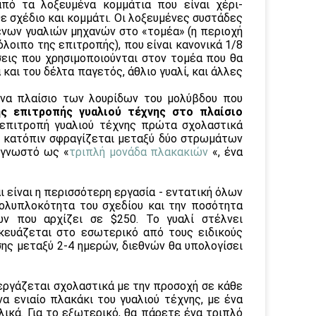
από τα λοξευμένα κομμάτια που είναι χέρι-
θε σχέδιο και κομμάτι. Οι λοξευμένες συστάδες
νων γυαλιών μηχανών στο «τομέα» (η περιοχή
οιπο της επιτροπής), που είναι κανονικά 1/8
άσεις που χρησιμοποιούνται στον τομέα που θα
 και του δέλτα παγετός, άθλιο γυαλί, και άλλες
ένα πλαίσιο των λουρίδων του μολύβδου που
ης επιτροπής γυαλιού τέχνης στο πλαίσιο
η επιτροπή γυαλιού τέχνης πρώτα σχολαστικά
, κατόπιν σφραγίζεται μεταξύ δύο στρωμάτων
ι γνωστό ως «
τριπλή μονάδα πλακακιών
«, ένα
ι είναι η περισσότερη εργασία - εντατική όλων
πολυπλοκότητα του σχεδίου και την ποσότητα
ών που αρχίζει σε $250. Το γυαλί στέλνει
σκευάζεται στο εσωτερικό από τους ειδικούς
ης μεταξύ 2-4 ημερών, διεθνών θα υπολογίσει
εργάζεται σχολαστικά με την προσοχή σε κάθε
α ενιαίο πλακάκι του γυαλιού τέχνης, με ένα
λικά. Για το εξωτερικό, θα πάρετε ένα τριπλό