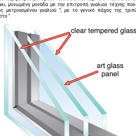
κι, μονωμένη μονάδα με την επιτροπή γυαλιού τέχνης πο
ς μετριασμένου γυαλιού ″, με το γενικό πάχος της τρι
το ″.