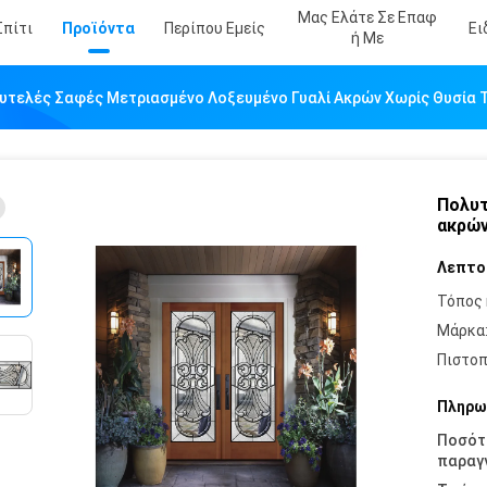
Μας Ελάτε Σε Επαφ
Σπίτι
Προϊόντα
Περίπου Εμείς
Ει
Ή Με
υτελές Σαφές Μετριασμένο Λοξευμένο Γυαλί Ακρών Χωρίς Θυσία
Πολυτ
ακρών
Λεπτο
Τόπος 
Μάρκα
Πιστοπ
Πληρω
Ποσότ
παραγγ