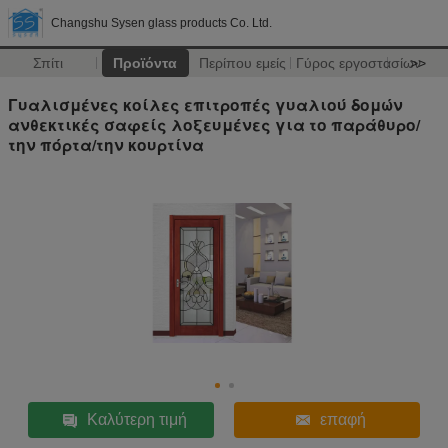
Changshu Sysen glass products Co. Ltd.
Σπίτι
Προϊόντα
Περίπου εμείς
Γύρος εργοστασίων
>>
Γυαλισμένες κοίλες επιτροπές γυαλιού δομών
ανθεκτικές σαφείς λοξευμένες για το παράθυρο/
την πόρτα/την κουρτίνα
Καλύτερη τιμή
επαφή