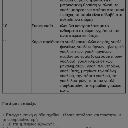
μετριασμένη θραύση γυαλιού, το
γυαλί μπόρεσε να σπάσει στα μικρά
τεμάχια, τα οποία είναι αβλαβή στο
ανθρώπινο σώμα)
10
Συσκευασία
κλουβιά κοντραπλακέ με το
ενδιάμεσο στρώμα εγγράφου που
είναι στερεά και έξοχα
11
Κύρια προϊόντα
το γυαλί κουκουλών σειράς, γυαλί
ψυγείων, γυαλί φούρνων, ηλεκτρικό
γυαλί εστιών, γυαλί οργάνων,
ανάβοντας γυαλί (σκιά λαμπτήρων
γυαλιού), γυαλί κλιματιστικών
μηχανημάτων, γυαλί πλυντηρίων,
γυαλί θέας, μετρίασε την οθόνη
γυαλιού, την πόρτα γυαλιού, το
γυαλί λουτρών, το πίσω γυαλί
παφλασμών, τα κεραμίδια γυαλιού,
κ.λπ.
Γιατί μας επιλέξτε
Επαγγελματική ομάδα σχεδίου, τέλειες απόδοση και ποιότητα με
1.
τη competetive τιμή
2. 10 έτη εμπειρίας εξαγωγής