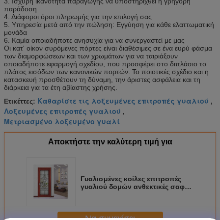
3. Ισχυρή ικανότητα παραγωγής να υποστηριχθεί η γρήγορη
παράδοση
4. Διάφοροι όροι πληρωμής για την επιλογή σας
5. Υπηρεσία μετά από την πώληση: Εγγύηση για κάθε ελαττωματική
μονάδα
6. Καμία οποιαδήποτε ανησυχία για να συνεργαστεί με μας
Οι κατ' οίκον συρόμενες πόρτες είναι διαθέσιμες σε ένα ευρύ φάσμα
των διαμορφώσεων και των χρωμάτων για να ταιριάξουν
οποιαδήποτε εφαρμογή σχεδίου, που προσφέρει στο διπλάσιο το
πλάτος εισόδων των κανονικών πορτών. Το ποιοτικές σχέδιο και η
κατασκευή προσθέτουν τη δύναμη, την άριστες ασφάλεια και τη
διάρκεια για τα έτη αβίαστης χρήσης.
Καθαρίστε τις λοξευμένες επιτροπές γυαλιού
Ετικέττες:
,
Λοξευμένες επιτροπές γυαλιού
,
Μετριασμένο λοξευμένο γυαλί
Αποκτήστε την καλύτερη τιμή για
Γυαλισμένες κοίλες επιτροπές
γυαλιού δομών ανθεκτικές σαφείς
λοξευμένες για το παράθυρο/την
πόρτα/την κουρτίνα
Να συνεχίσει