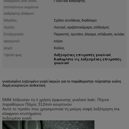
Φιαγμένος από γυαλί
Γυαλί και καθρέφτης
επιπλεόντων σωμάτων
καθρέφτης-βαθμού:
Μέγεθος:
Σχέδιο συνήθειας διαθέσιμο
Χρήση:
Λουτρό, κρεβατοκάμαρα, επίδεσμος
Επεξεργασία:
Περικοπή, τρυπάνι, άλεσμα, στίλβωση, αυλάκι
εφαρμογή:
κτίριο
Δομή:
Κοίλος
Λοξευμένες επιτροπές γυαλιού
Υψηλό φως:
,
Καθαρίστε τις λοξευμένες επιτροπές
γυαλιού
γυαλισμένο λοξευμένο γυαλί ακρών για το παράθυρο/την πόρτα/την κοίλη
δομή κουρτινών ανθεκτική
5MM λόξευσαν τη λ χρήση όρφνωσης γυαλιού balc: Πόρτα
παραθύρων Πάχος 312mm κουρτινών
Αυτό το προϊόν που χρησιμοποιεί τη μαύρη σαφή λοξότμηση ina
ελαφριού κτυπήματος
λοξευμένο γυαλί