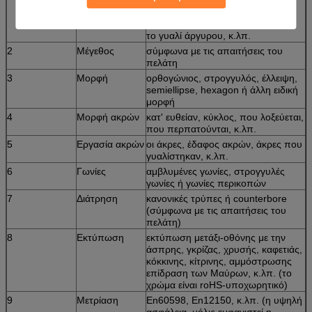
οξύ χάραξε το γυαλί), το γυαλί, το
γυαλί χαμηλός-ε, το γυαλί του AR,
το γυαλί άργυρου, κ.λπ.
2
Μέγεθος
σύμφωνα με τις απαιτήσεις του
πελάτη
3
Μορφή
ορθογώνιος, στρογγυλός, έλλειψη,
semiellipse, hexagon ή άλλη ειδική
μορφή
4
Μορφή ακρών
κατ' ευθείαν, κύκλος, που λοξεύεται,
που περπατούνται, κ.λπ.
5
Εργασία ακρών
οι άκρες, έδαφος ακρών, άκρες που
γυαλίστηκαν, κ.λπ.
6
Γωνίες
αμβλυμένες γωνίες, στρογγυλές
γωνίες ή γωνίες περικοπών
7
Διάτρηση
κανονικές τρύπες ή counterbore
(σύμφωνα με τις απαιτήσεις του
πελάτη)
8
Εκτύπωση
εκτύπωση μετάξι-οθόνης με την
άσπρης, γκρίζας, χρυσής, καφετιάς,
κόκκινης, κίτρινης, αμμόστρωσης
επίδραση των Μαύρων, κ.λπ. (το
χρώμα είναι roHS-υποχωρητικό)
9
Μετρίαση
En60598, En12150, κ.λπ. (η υψηλή
ασφάλεια, μόλις εμφανιστεί η