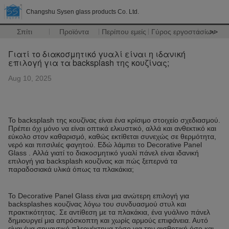
Changshu Sysen glass products Co. Ltd.
Σπίτι
Προϊόντα
Περίπου εμείς
Γύρος εργοστασίων
>>
Γιατί το διακοσμητικό γυαλί είναι η ιδανική
επιλογή για τα backsplash της κουζίνας;
Aug 10, 2025
Το backsplash της κουζίνας είναι ένα κρίσιμο στοιχείο σχεδιασμού.
Πρέπει όχι μόνο να είναι οπτικά ελκυστικό, αλλά και ανθεκτικό και
εύκολο στον καθαρισμό, καθώς εκτίθεται συνεχώς σε θερμότητα,
νερό και πιτσιλιές φαγητού. Εδώ λάμπει το Decorative Panel
Glass . Αλλά γιατί το διακοσμητικό γυαλί πάνελ είναι ιδανική
επιλογή για backsplash κουζίνας και πώς ξεπερνά τα
παραδοσιακά υλικά όπως τα πλακάκια;
Το Decorative Panel Glass είναι μια ανώτερη επιλογή για
backsplashes κουζίνας λόγω του συνδυασμού στυλ και
πρακτικότητας. Σε αντίθεση με τα πλακάκια, ένα γυάλινο πάνελ
δημιουργεί μια απρόσκοπτη και χωρίς αρμούς επιφάνεια. Αυτό
είναι ένα σημαντικό πλεονέκτημα τόσο για την αισθητική όσο και