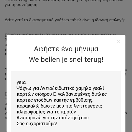
για τη συντήρηση.
Δείτε γιατί το διακοσμητικό γυάλινο πάνελ είναι η ιδανική επιλογή:
Εύκολος καθαρισμός: Χωρίς γραμμές αρμών για τη συλλογή
βρωμιάς, βρωμιάς ή μούχλας, ένα γυάλινο backsplash είναι
απίστευτα εύκολο να καθαριστεί. Ένα γρήγορο σκούπισμα με ένα
Αφήστε ένα μήνυμα
πανί είναι το μόνο που χρειάζεται για να διατηρηθεί η εμφάνισή
του.
We bellen je snel terug!
Υγιεινή επιφάνεια: Η λεία, μη πορώδης επιφάνεια του γυαλιού είναι
εξαιρετικά υγιεινή και ανθεκτική στα βακτήρια, καθιστώντας το ένα
τέλειο υλικό για χώρους προετοιμασίας φαγητού.
Ευελιξία σχεδιασμού: Οι επιλογές είναι ατελείωτες. Μπορείτε να
επιλέξετε από συμπαγή χρώματα, περίπλοκα τυπωμένα σχέδια ή
ακόμα και φωτογραφικές εικόνες για να δημιουργήσετε ένα
εκπληκτικό κεντρικό σημείο. Αυτό επιτρέπει στο backsplash να
γίνει ένα μοναδικό έργο τέχνης που αντικατοπτρίζει το προσωπικό
σας στυλ.