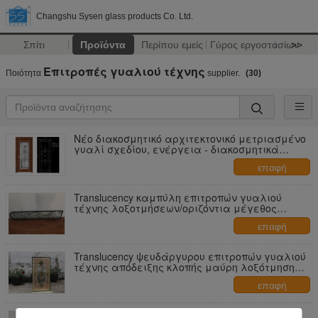
Changshu Sysen glass products Co. Ltd.
Σπίτι
Προϊόντα
Περίπου εμείς
Γύρος εργοστασίων
>>
Επιτροπές γυαλιού τέχνης
Ποιότητα
supplier.
(30)
Νέο διακοσμητικό αρχιτεκτονικό μετριασμένο
γυαλί σχεδίου, ενέργεια - διακοσμητικά
φύλλα γυαλιού αποταμίευσης
επαφή
Translucency καμπύλη επιτροπών γυαλιού
τέχνης λοξοτμήσεων/οριζόντια μέγεθος
συνήθειας μορφής
επαφή
Translucency ψευδάργυρου επιτροπών γυαλιού
τέχνης απόδειξης κλοπής μαύρη λοξότμηση
τσιπ κόλλας
επαφή
Καθαρίστε λοξοτμήσεων γυαλιού πορτών