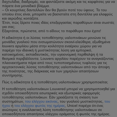
δαχτυλίδια, διαδρομές, και φαντάζεστε ακόμη και τις καρφίτσες για να
πάρετε ένα μοναδικό βλέμμα.
– Οι κουρτίνες δαντελλών δεν θα βγούν ποτέ του ύφους. Το του
οποίου έτος είναι, μπορείτε να βασιστείτε στη δαντέλλα για ελαφρύς
και αερώδης κοιτάζετε.
Έτσι, πώς ξέρετε ποιες ιδέες επεξεργασίας παραθύρων είναι σωστές
για σας;
Εξαρτάται, πρώτιστα, από τι είδους το παράθυρο που έχετε!
Η ειδικότητα ή οι λύσεις τοποθέτησης υαλοπινάκων μονώνει τις
μονάδες γυαλιού που ενσωματώνουν σκοινί-ελεύθερα, εξωθημένα
louvers αργιλίου μέσα στην κοιλότητα εναέριου χώρου για να
παρέχει την ιδανική ή μυστικότητας λύση για εμπορικό,
κατοικημένος, εκπαιδευτικός, την υγειονομική περίθαλψη ή τα
θεσμικά περιβάλλοντα. Louvers αργιλίου παρέχουν τα αναγκάζοντας
πλεονεκτήματα πέρα από τους τυποποιημένους τυφλούς για τις
αρχιτεκτονικές λύσεις τοποθέτησης υαλοπινάκων από την άποψη
της ποιότητας, της διάρκειας και των χαμηλών απαιτήσεων
συντήρησης.
Πώς η ειδικότητα ή η τοποθέτηση υαλοπινάκων χρησιμοποιείται;
Η τοποθέτηση υαλοπινάκων Louvered μπορεί να χρησιμοποιηθεί για
σχεδόν οποιεσδήποτε εσωτερικές και εξωτερικές εφαρμογές
τοποθέτησης υαλοπινάκων. Εάν χρειάζεστε τη σκίαση των
συστημάτων,
του ελέγχου εικόνας
, του γυαλιού μυστικότητας,
του
ήχου
ή
του ελέγχου φωτός της ημέρας
, Unicel παρέχει ότι
ένας
ανώτερος η εναλλακτική λύση τοποθέτησης υαλοπινάκων σε
οποιεσδήποτε απαιτήσεις ελέγχου οράματος ή φωτός της ημέρας.