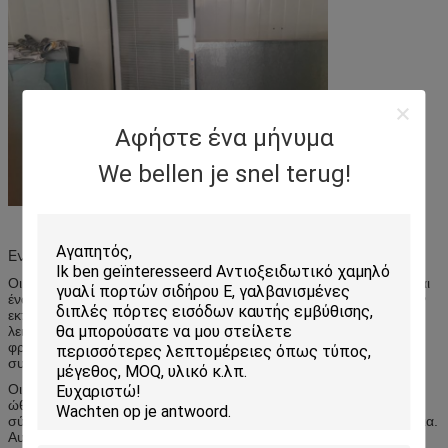
Αφήστε ένα μήνυμα
We bellen je snel terug!
Ενσωματωμένοι τυφλοί διάρκειας
Οι χρησιμοποιημένοι φραγμός ενσωματωμένοι τυφλοί ώθησης είναι
ένα απλό και αξιόπιστο χειρωνακτικό σύστημα. Λειτουργούν με την
εκπληκτικές ταχύτητα και την επιείκεια. Αυξήστε, η χαμηλότερη και
λειτουργία κλίσης επιτυγχάνεται με απλά να γλιστρήσει τους
φραγμούς ώθησης κατά μήκος των δευτερευουσών ραγών
συνόρων.
Οι ενιαίοι χρησιμοποιημένοι φραγμός ενσωματωμένοι τυφλοί
ώθησης ραγών μας είναι ένα απλό και αξιόπιστο χειρωνακτικό
σύστημα. Λειτουργούν με την εκπληκτικές ταχύτητα και την επιείκεια.
Αυξήστε, χαμηλότερος και η κλίση επιτυγχάνεται με απλά να