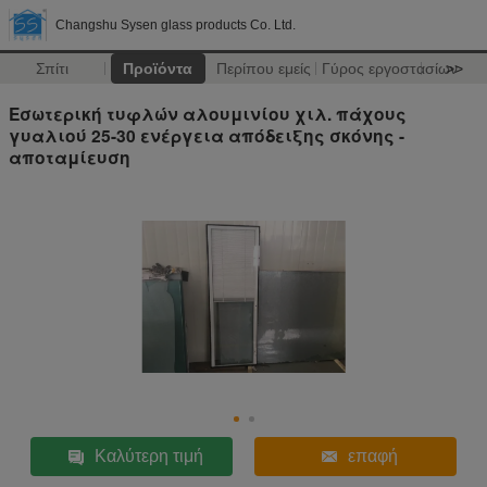
Changshu Sysen glass products Co. Ltd.
Σπίτι
Προϊόντα
Περίπου εμείς
Γύρος εργοστασίων
>>
Εσωτερική τυφλών αλουμινίου χιλ. πάχους
γυαλιού 25-30 ενέργεια απόδειξης σκόνης -
αποταμίευση
Καλύτερη τιμή
επαφή