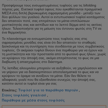
Προσφέρουμε τους ενσωματωμένους τυφλούς για τις bifolding
πόρτες μας. Ενετικοί τυφλοί ύφους που εγκαθίστανται πραγματικά
ΜΕΣΑ στη διπλή βερνικωμένη σφραγισμένη μονάδα - μεταξύ των
δύο φύλλων του γυαλιού. Αυτοί οι εντυπωσιακοί τυφλοί κοιτάγματος
δεν απαιτούν ποτέ, σας επιτρέπουν τα μάτια επιπλώσεων
μυστικότητάς σας και ασπίδων και το λεπτό δέρμα από τις ακτίνες
ήλιων. Τελειοποιήστε για τη μείωση του έντονου φωτός στη TV σε
ένα θερμοκήπιο.
Το πλεονέκτημα να ενσωματώσει τους τυφλούς σας στις
σφραγισμένες μονάδες σας είναι ότι δεν απαιτούν το σταθερές
ξεσκόνισμα και τη συντήρηση που συνδέονται με τους συμβατικούς
τυφλούς. Οι ακέραιοι τυφλοί δίνουν ένα περιθώριο για να έχουν και
τη μυστικότητα και την προστασία από το φωτεινό φως ήλιων, χωρίς
να κρύψουν την άποψή σας, ακόμα επιτρέποντας το φως σε μια
διαβίωση ή απασχομένος στο διάστημα.
Τις λεπίδες αλουμινίου μπορούν να αυξηθούν, να χαμηλώσουν και
να γείρουν για να διασκορπίσουν αποτελεσματικά το φως και να
κρύψουν το όραμα να ανοίξουν τα μάτια. Εάν δεν θέλετε το
αδιαφανές γυαλί που θα εξασθενίσει συνεχώς την άποψή σας,
κατόπιν αυτοί οι τυφλοί είναι για σας
Τυφλοί για το παράθυρο πορτών
Ετικέττες:
,
Στους τυφλούς γυαλιού
,
Παράθυρα με μέσα στους τυφλούς