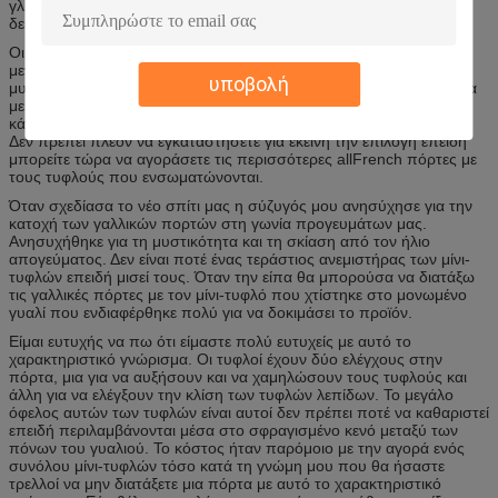
γλιστρήσει αυτή φραγμός ώθησης πάνω-κάτω την ενιαία
δευτερεύουσα ράγα συνόρων.
Οι γαλλικές πόρτες με ενσωματωμένος οι επιτροπές γυαλιού είναι
μεγάλες. Χαρακτηριστικά οι γαλλικές πόρτες δεν παρέχουν πολλή
υποβολή
μυστικότητα λόγω όλου του γυαλιού. Εάν θελήσατε τη μυστικότητα
με μια γαλλική πόρτα στο παρελθόν θα έπρεπε να εγκαταστήσετε
κάποιο τύπο τυφλού ή μια κουρτίνα που συνδέεται με την πόρτα.
Δεν πρέπει πλέον να εγκαταστήσετε για εκείνη την επιλογή επειδή
μπορείτε τώρα να αγοράσετε τις περισσότερες allFrench πόρτες με
τους τυφλούς που ενσωματώνονται.
Όταν σχεδίασα το νέο σπίτι μας η σύζυγός μου ανησύχησε για την
κατοχή των γαλλικών πορτών στη γωνία προγευμάτων μας.
Ανησυχήθηκε για τη μυστικότητα και τη σκίαση από τον ήλιο
απογεύματος. Δεν είναι ποτέ ένας τεράστιος ανεμιστήρας των μίνι-
τυφλών επειδή μισεί τους. Όταν την είπα θα μπορούσα να διατάξω
τις γαλλικές πόρτες με τον μίνι-τυφλό που χτίστηκε στο μονωμένο
γυαλί που ενδιαφέρθηκε πολύ για να δοκιμάσει το προϊόν.
Είμαι ευτυχής να πω ότι είμαστε πολύ ευτυχείς με αυτό το
χαρακτηριστικό γνώρισμα. Οι τυφλοί έχουν δύο ελέγχους στην
πόρτα, μια για να αυξήσουν και να χαμηλώσουν τους τυφλούς και
άλλη για να ελέγξουν την κλίση των τυφλών λεπίδων. Το μεγάλο
όφελος αυτών των τυφλών είναι αυτοί δεν πρέπει ποτέ να καθαριστεί
επειδή περιλαμβάνονται μέσα στο σφραγισμένο κενό μεταξύ των
πόνων του γυαλιού. Το κόστος ήταν παρόμοιο με την αγορά ενός
συνόλου μίνι-τυφλών τόσο κατά τη γνώμη μου που θα ήσαστε
τρελλοί να μην διατάξετε μια πόρτα με αυτό το χαρακτηριστικό