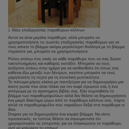
Ιδέες επεξεργασίας παραθύρων κόλπων
1.
Αυτοί να είναι μεγάλα παράθυρα, αλλά μπορείτε να
χρησιμοποιήσετε τις σωστές επεξεργασίες παραθύρων για να
τους κάνετε το βλέμμα ακόμα μεγαλύτερο! Ανάλογα με το βλέμμα
πηγαίνετε για, μπορείτε να χρησιμοποιήσετε:
Ρόλος-επάνω στις σκιές σε κάθε παράθυρο που να σας δώσει
τακτοποιημένος και καθαρός κοιτάξτε. Μπορείτε να τους
αυξήσετε επάνω στην ημέρα για να αισθανθείτε ότι όπως σας
κάθεται έξω μεταξύ των δέντρων, κατόπιν μπορείτε να τους
χαμηλώσετε τη νύχτα για τη συνολική μυστικότητα.
Το πάτωμα-μήκος κλείνει με παντζούρια για να δημιουργήσει μια
άνετη γωνία που είναι τέλεια για τον καφέ πρωινού σας ή ένα
απόγευμα με το αγαπημένο βιβλίο σας. Εάν συμπαθείτε το
βλέμμα των παραθυρόφυλλων αλλά δεν θέλετε να δημιουργήσετε
ένα μικρό διάστημα γύρω από το παράθυρο κόλπων σας, πάρτε
απλά τα παραθυρόφυλλα που ταιριάζουν δεξιά στα παράθυρα οι
ίδιοι.
Drapes για να δημιουργήσει ένα κομψό βλέμμα. Να είστε
προσεκτικός, εν τούτοις θέλετε να σιγουρευτείτε ότι
χρησιμοποιείτε τις επιτροπές για να πλαισιώσετε το παράθυρο,
αντί να καλύψετε το επάνω!