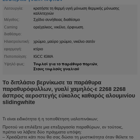
Λειτουργία:
κρατήστε τη θερμή υγιή μόνωση θερμικής μόνωσης
καλλιτεχνών
Μέγεθος:
Σχέδιο συνήθειας διαθέσιμο
Caming
ορείχαλκος, νικέλιο, όρφνωση.
διαθέσιμο:
Ηλεκτρολυτική:
χρώμιο, μαύρο χρώμιο, νικέλιο σατέν
εφαρμογή:
κτίριο
Πιστοποίηση:
IGCC IGMA
Τυφλοί για το παράθυρο πορτών
Υψηλό φως:
,
Στους τυφλούς γυαλιού
Το διπλάσιο βερνίκωσε τα παράθυρα
παραθυρόφυλλων, γυαλί χαμηλός-ε 2268 2268
άσπρος αεροστεγής εύκολος καθαρός αλουμινίου
slidingwhite
Τι είναι ειδικότητα ή η τοποθέτηση υαλοπινάκων;
Προτού να επιλέξετε μια επεξεργασία παραθύρων, εν τούτοις,
πρέπει να λάβετε δύο πράγματα υπόψη:
– Χρειάζεστε κάτι που θα σας δώσει τη μυστικότητα όταν θέλετε το