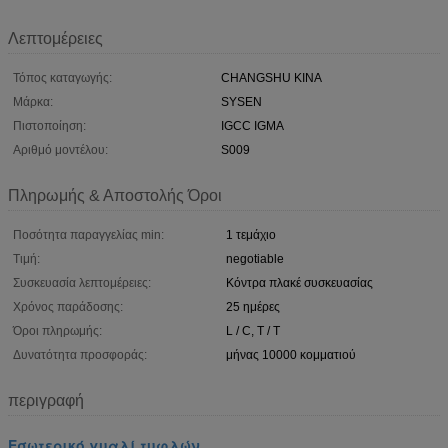
Λεπτομέρειες
Τόπος καταγωγής:
CHANGSHU ΚΙΝΑ
Μάρκα:
SYSEN
Πιστοποίηση:
IGCC IGMA
Αριθμό μοντέλου:
S009
Πληρωμής & Αποστολής Όροι
Ποσότητα παραγγελίας min:
1 τεμάχιο
Τιμή:
negotiable
Συσκευασία λεπτομέρειες:
Κόντρα πλακέ συσκευασίας
Χρόνος παράδοσης:
25 ημέρες
Όροι πληρωμής:
L / C, T / T
Δυνατότητα προσφοράς:
μήνας 10000 κομματιού
περιγραφή
Εσωτερικό γυαλί τυφλών