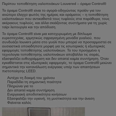
Περίπου τοποθέτηση υαλοπινάκων Louvered – όραμα Control®
Το όραμα Control® είναι το αγορά-οδηγώντας προϊόν για τον
ανώτερο έλεγχο φωτός της ημέρας και οράματος – η τοποθέτηση
υαλοπινάκων που αντικαθιστά τους τυφλούς στα παράθυρα, τους
ακέραιους τυφλούς, και άλλα σκιάζοντας συστήματα για τη χωρίς
ταίρι λειτουργία και την απόδοση.
Το όραμα Control® είναι μια κατοχυρωμένη με δίπλωμα
ευρεσιτεχνίας, ερμητικώς σφραγισμένη μονάδα γυαλιού, που
συνδυάζει louvers μέσα στο γυαλί που μπορεί να προσαρμοστεί σε
ουσιαστικά οποιαδήποτε μορφή για τις εσωτερικές ή εξωτερικές
εφαρμογές τοποθέτησης υαλοπινάκων. Το του προηγμένο η
τεχνολογία τοποθέτησης υαλοπινάκων αποβάλλει τις σειρές,
εξασφαλίζει ευθυγράμμιση και δεν απαιτεί καμία συντήρηση. Όταν
εγκαθίσταται στις εξωτερικές εφαρμογές, το όραμα Control® μειώνει
σημαντικά την κατανάλωση ενέργειας υπέρ των απαιτήσεων
πιστοποίησης LEED.
Αντέχει τη δοκιμή του χρόνου
Παραδίδει τη σημαντική ποιότητα
Πληρώνει για το
Δεν απαιτεί καμία συντήρηση
Ενεργειακή αποδοτικότητα κινήσεων
Εξασφαλίζει την υγιεινή, τη μυστικότητα και την άνεση
Φαίνεται καλός