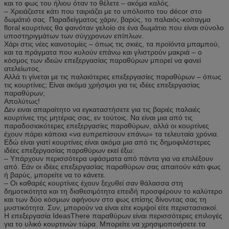
και το φως του ήλιου όταν το θέλετε – ακόμα καλός.
– Χρειάζεστε κάτι που ταιριάζει με το υπόλοιπο του décor στο
δωμάτιό σας. Παραδείγματος χάριν, βαρύς, το παλαιός-κοίταγμα
floral κουρτίνες θα φαινόταν γελοίο σε ένα δωμάτιο που είναι σύνολο
υποστηριγμάτων των σύγχρονων επίπλων.
Χάρι στις νέες καινοτομίες – όπως τις σκιές, τα προϊόντα μπαμπού,
και τα πράγματα που κυλούν επάνω και γλιστρούν μακριά – ο
κόσμος των ιδεών επεξεργασίας παραθύρων μπορεί να φανεί
ατελείωτος.
Αλλά τι γίνεται με τις παλαιότερες επεξεργασίες παραθύρων – όπως
τις κουρτίνες; Είναι ακόμα χρήσιμοι για τις ιδέες επεξεργασίας
παραθύρων;
Απολύτως!
Δεν ειναι απαραίτητο να εγκαταστήσετε για τις βαριές παλαιές
κουρτίνες της μητέρας σας, εν τούτοις. Να είναι μια από τις
παραδοσιακότερες επεξεργασίες παραθύρων, αλλά οι κουρτίνες
έχουν πάρει κάποια «να ευπρεπίσουν επάνω» τα τελευταία χρόνια.
Εδώ είναι γιατί κουρτίνες είναι ακόμα μια από τις δημοφιλέστερες
ιδέες επεξεργασίας παραθύρων εκεί έξω:
– Υπάρχουν περισσότερα υφάσματα από πάντα για να επιλέξουν
από. Εάν οι ιδέες επεξεργασίας παραθύρων σας απαιτούν κάτι φως
ή βαρύς, μπορείτε να το κάνετε.
– Οι καθαρές κουρτίνες έχουν ξεχυθεί σαν θάλασσα στη
δημοτικότητα και τη διαθεσιμότητα επειδή προσφέρουν το καλύτερο
και των δύο κόσμων αφήνουν στο φως επίσης δίνοντας σας τη
μυστικότητα. Συν, μπορούν να είναι είτε κομψοί είτε περιστασιακοί.
Η επεξεργασία IdeasThere παραθύρων είναι περισσότερες επιλογές
για το υλικό κουρτινών τώρα. Μπορείτε να χρησιμοποιήσετε τα