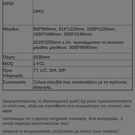
ΟΡΟΙ
ΟΡΟΙ
Μέγεθος
600*900mm, 914*1220mm, 1830*1220mm,
1830*2440mm, 3300*2140mm,
3210*2250mm κ.λπ. προσάρμοσαν το ανώτατο
μέγεθος μεγέθους: 3000*8000mm
Πάχος
1630mm
MOQ
1 FCL
Όροι
TT, L/C, D/A, D/P.
πληρωμής
Συσκευασία
Ξύλινα κλουβιά που συσκευάζουν με τα πρότυπα
εξαγωγής.
Χρησιμοποιώντας το διακοσμητικό γυαλί όχι μόνο προσωποποιήστε
το σπίτι σας, αλλά και προσθέστε στη συγκράτηση του σπιτιού σας
appe
πιστεύουμε ότι η άριστη υπηρεσία ποιοτικής .first κατηγορίας, η
οποία σίγουρα ικανοποιώντας σας!
ειλικρινά οι επιχειρησιακές συζητήσεις με όλους τους πελάτες!