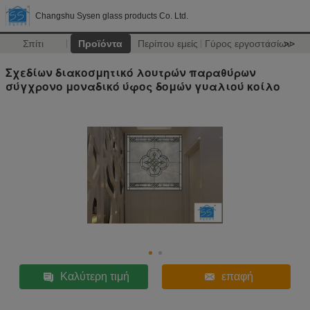
Changshu Sysen glass products Co. Ltd.
Σπίτι
Προϊόντα
Περίπου εμείς
Γύρος εργοστασίων
>>
Σχεδίων διακοσμητικό λουτρών παραθύρων
σύγχρονο μοναδικό ύφος δομών γυαλιού κοίλο
Καλύτερη τιμή
επαφή