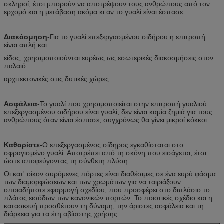
σκληροί, έτσι μπορούν να αποτρέψουν τους ανθρώπους από τον
ερχομό και η μετάβαση ακόμα κι αν το γυαλί είναι έσπασε.
Διακόσμηση
-Για το γυαλί επεξεργασμένου σιδήρου η επιτροπή
είναι απλή και
είδος, χρησιμοποιούνται ευρέως ως εσωτερικές διακοσμήσεις στον
παλαιό
αρχιτεκτονικές στις δυτικές χώρες.
Ασφάλεια
-Το γυαλί που χρησιμοποιείται στην επιτροπή γυαλιού
επεξεργασμένου σιδήρου είναι γυαλί, δεν είναι καμία ζημιά για τους
ανθρώπους όταν είναι έσπασε, συγχρόνως θα γίνει μικροί κόκκοι.
Καθαρίστε
-Ο επεξεργασμένος σίδηρος εγκαθίσταται στο
σφραγισμένο γυαλί. Αποτρέπει από τη σκόνη που εισάγεται, έτσι
ώστε αποφεύγοντας τη σύνθετη πλύση
Οι κατ' οίκον συρόμενες πόρτες είναι διαθέσιμες σε ένα ευρύ φάσμα
των διαμορφώσεων και των χρωμάτων για να ταιριάξουν
οποιαδήποτε εφαρμογή σχεδίου, που προσφέρει στο διπλάσιο το
πλάτος εισόδων των κανονικών πορτών. Το ποιοτικές σχέδιο και η
κατασκευή προσθέτουν τη δύναμη, την άριστες ασφάλεια και τη
διάρκεια για τα έτη αβίαστης χρήσης.