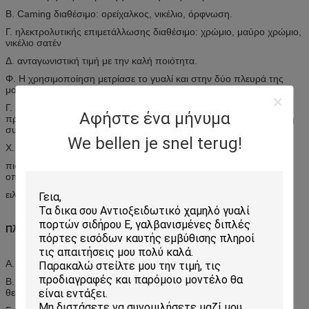
Β. Caming διαθέσιμο: ορείχαλκος, νικέλιο, όρφνωση.
Γ. ηλεκτρολυτικής επιμετάλλωσης διαθέσιμο: χρώμιο, μαύρο χρώμιο,
νικέλιο σατέν
Δ. ανταγωνιστική τιμή με την καλή ποιότητα.
Φ. Η χρησιμοποίηση μετρίασε το γυαλί και στην δύο πλευρά της
μονάδας γυαλιού, τα οποία συναντούν το Ansi, πρότυπα BSI.
Γ. Χρησιμοποιώντας το διακοσμητικό γυαλί όχι μόνο
Αφήστε ένα μήνυμα
προσωποποιήστε το σπίτι σας, αλλά και προσθέστε στην έκκληση
συγκρατήσεων του σπιτιού σας.
We bellen je snel terug!
Χ. σχέδιο συνήθειας διαθέσιμο.
πιστεύουμε ότι η άριστη υπηρεσία ποιοτικής .first κατηγορίας, η
οποία σίγουρα ικανοποιώντας σας!
ειλικρινά οι επιχειρησιακές συζητήσεις με όλους τους πελάτες!
Πλεονεκτήματα:
Α. σύγχρονο ύφος, μοναδικό
Β. αντίσταση θερμότητας, αντίσταση ειδοποίησης, που κρατά
θερμός