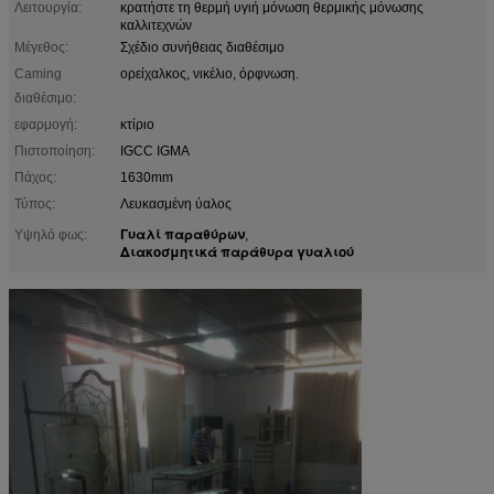
Λειτουργία:
κρατήστε τη θερμή υγιή μόνωση θερμικής μόνωσης
καλλιτεχνών
Μέγεθος:
Σχέδιο συνήθειας διαθέσιμο
Caming
ορείχαλκος, νικέλιο, όρφνωση.
διαθέσιμο:
εφαρμογή:
κτίριο
Πιστοποίηση:
IGCC IGMA
Πάχος:
1630mm
Τύπος:
Λευκασμένη ύαλος
Γυαλί παραθύρων
Υψηλό φως:
,
Διακοσμητικά παράθυρα γυαλιού