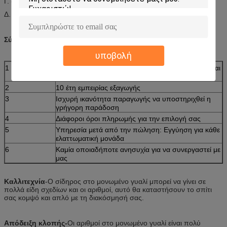
Γ. αντίσταση οξυγόνωσης, resisitance προσκρούσεων
Δ. αντέξτε την υψηλή & χαμηλή θερμοκρασία
Σύγχρονο ύφος, μοναδικό
υποβολή
1
Επαγγελματική ομάδα σχεδίου, τέλειες απόδοση και
ποιότητα με τη competetive τιμή
2
10 έτη εμπειρίας εξαγωγής
3
Ισχυρή ικανότητα παραγωγής να υποστηριχθεί η
γρήγορη παράδοση
4
Διάφοροι όροι πληρωμής για την επιλογή σας
5
Υπηρεσία μετά από την πώληση: Εγγύηση για κάθε
ελαττωματική μονάδα
6
Καμία οποιαδήποτε ανησυχία για να συνεργαστεί με
μας
Καλλιτεχνία
-Ο σίδηρος στο μονωμένο γυαλί μπορεί να γίνει σε
πολλά είδη σχεδίων και οι αριθμοί, αυτό θα καταστήσουν το σπίτι
σας κομψό και απλό με τη διακόσμησή σας.
Απόδειξη κλοπής-
Οι αριθμοί στο μονωμένο γυαλί είναι πολύ