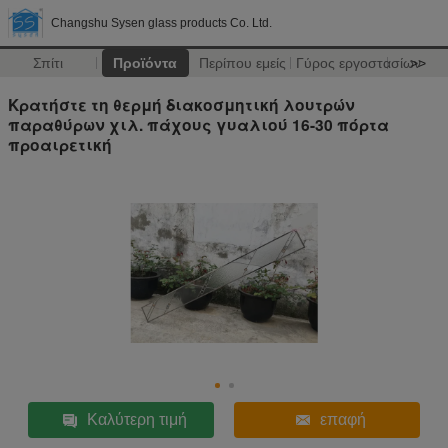
Changshu Sysen glass products Co. Ltd.
Σπίτι
Προϊόντα
Περίπου εμείς
Γύρος εργοστασίων
>>
Κρατήστε τη θερμή διακοσμητική λουτρών
παραθύρων χιλ. πάχους γυαλιού 16-30 πόρτα
προαιρετική
Καλύτερη τιμή
επαφή