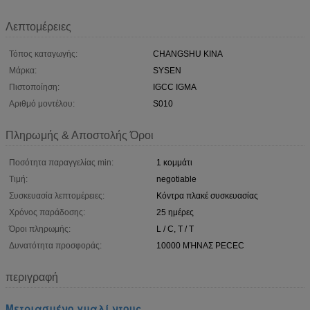
Λεπτομέρειες
Τόπος καταγωγής:
CHANGSHU ΚΙΝΑ
Μάρκα:
SYSEN
Πιστοποίηση:
IGCC IGMA
Αριθμό μοντέλου:
S010
Πληρωμής & Αποστολής Όροι
Ποσότητα παραγγελίας min:
1 κομμάτι
Τιμή:
negotiable
Συσκευασία λεπτομέρειες:
Κόντρα πλακέ συσκευασίας
Χρόνος παράδοσης:
25 ημέρες
Όροι πληρωμής:
L / C, T / T
Δυνατότητα προσφοράς:
10000 ΜΉΝΑΣ PECEC
περιγραφή
Μετριασμένο γυαλί ντους