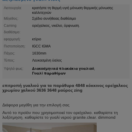
Λειτουργία:
κρατήστε τη θερμή υγιή μόνωση θερμικής μόνωσης
καλλιτεχνών
Μέγεθος:
Σχέδιο συνήθειας διαθέσιμο
Caming
ορείχαλκος, νικέλιο, όρφνωση.
διαθέσιμο:
εφαρμογή:
κτίριο
Πιστοποίηση:
IGCC IGMA
Πάχος:
1630mm
Τύπος:
Λευκασμένη ύαλος
Διακοσμητικά πλακάκια γυαλιού
Υψηλό φως:
,
Γυαλί παραθύρων
επιτροπή γυαλιού για τα παράθυρα 4848 κόκκινος ορείχαλκος
χρωμίου χαλκού 3636 3648 μαύρος zing
Διάφορα μεγέθη για την επιλογή σας
Αυτό το προϊόν που χρησιμοποιεί τον ορείχαλκο. καθαρίστε τη
λοξότμηση. καθαρίστε το γυαλί νερού granite.clear. dimmond