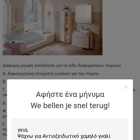
Διάφορη μορφή κατάλληλη για τα είδη διαφορετικών πορτών
Α. διακοσμητική επιτροπή γυαλιού για την πόρτα.
Β. Caming διαθέσιμο: ορείχαλκος, νικέλιο, όρφνωση.
Γ. ηλεκτρολυτικής επιμετάλλωσης διαθέσιμο: χρώμιο, μαύρο χρώμιο,
Αφήστε ένα μήνυμα
νικέλιο σατέν
Δ. ανταγωνιστική τιμή με την καλή ποιότητα.
We bellen je snel terug!
Φ. Η χρησιμοποίηση μετρίασε το γυαλί και στην δύο πλευρά της
μονάδας γυαλιού, τα οποία συναντούν το Ansi, πρότυπα BSI.
Γ. Χρησιμοποιώντας το διακοσμητικό γυαλί όχι μόνο
προσωποποιήστε το σπίτι σας, αλλά και προσθέστε στην έκκληση
συγκρατήσεων του σπιτιού σας.