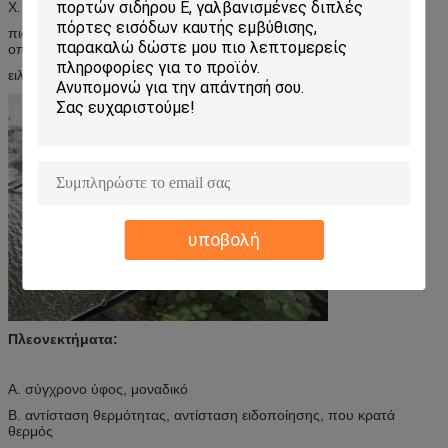
Χ. σχέδιο συνήθειας διαθέσιμο.
πιστεύουμε ότι η άριστη υπηρεσία ποιοτικής .first κατηγορίας, η
οποία σίγουρα ικανοποιώντας σας!
ειλικρινά οι επιχειρησιακές συζητήσεις με όλους τους πελάτες!
υποβολή
Πλεονεκτήματα:
Α. σύγχρονο ύφος, μοναδικό
Β. αντίσταση θερμότητας, αντίσταση ειδοποίησης, που κρατά
θερμός