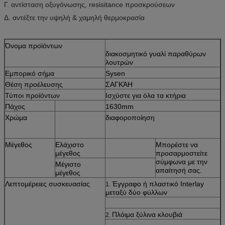
Γ. αντίσταση οξυγόνωσης, resisitance προσκρούσεων
Δ. αντέξτε την υψηλή & χαμηλή θερμοκρασία
Όνομα προϊόντων
διακοσμητικό γυαλί παραθύρων
λουτρών
Εμπορικό σήμα
Sysen
Θέση προέλευσης
ΣΑΓΚΆΗ
Τύποι προϊόντων
Ισχύστε για όλα τα κτήρια
Πάχος
1630mm
Χρώμα
διαφοροποίηση
Μέγεθος
Ελάχιστο
Μπορέστε να
μέγεθος
προσαρμοστείτε
σύμφωνα με την
Μέγιστο
απαίτησή σας.
μέγεθος
Λεπτομέρειες συσκευασίας
Έγγραφο ή πλαστικό Interlay
1.
μεταξύ δύο φύλλων
Πλόιμα ξύλινα κλουβιά
2.