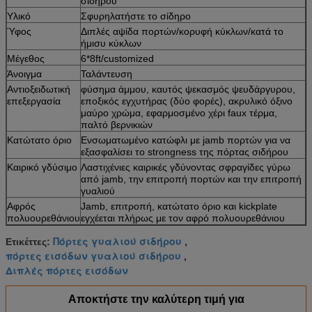
σιδήρου
Υλικό
Σφυρηλατήστε το σίδηρο
Ύφος
Διπλές αψίδα πορτών/κορυφή κύκλων/κατά το
ήμισυ κύκλων
Μέγεθος
6*8ft/customized
Άνοιγμα
Ταλάντευση
Αντιοξειδωτική
φύσημα άμμου, καυτός ψεκασμός ψευδάργυρου,
επεξεργασία
εποξικός εγχυτήρας (δύο φορές), ακρυλικό όξινο
μαύρο χρώμα, εφαρμοσμένο χέρι faux τέρμα,
παλτό βερνικιών
Κατώτατο όριο
Ενσωματωμένο κατώφλι με jamb πορτών για να
εξασφαλίσει το strongness της πόρτας σιδήρου
Καιρικό γδύσιμο
Λαστιχένιες καιρικές γδύνοντας σφραγίδες γύρω
από jamb, την επιτροπή πορτών και την επιτροπή
γυαλιού
Αφρός
Jamb, επιτροπή, κατώτατο όριο και kickplate
πολυουρεθάνιου
εγχέεται πλήρως με τον αφρό πολυουρεθάνιου
Πόρτες γυαλιού σιδήρου
Ετικέττες:
,
πόρτες εισόδων γυαλιού σιδήρου
,
Διπλές πόρτες εισόδων
Αποκτήστε την καλύτερη τιμή για