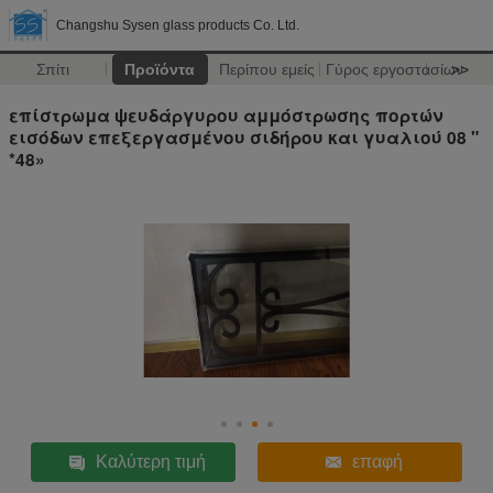
Changshu Sysen glass products Co. Ltd.
Σπίτι
Προϊόντα
Περίπου εμείς
Γύρος εργοστασίων
>>
επίστρωμα ψευδάργυρου αμμόστρωσης πορτών
εισόδων επεξεργασμένου σιδήρου και γυαλιού 08 "
*48»
Καλύτερη τιμή
επαφή