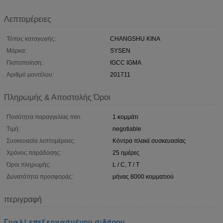
Λεπτομέρειες
Τόπος καταγωγής:
CHANGSHU ΚΙΝΑ
Μάρκα:
SYSEN
Πιστοποίηση:
IGCC IGMA
Αριθμό μοντέλου:
201711
Πληρωμής & Αποστολής Όροι
Ποσότητα παραγγελίας min:
1 κομμάτι
Τιμή:
negotiable
Συσκευασία λεπτομέρειες:
Κόντρα πλακέ συσκευασίας
Χρόνος παράδοσης:
25 ημέρες
Όροι πληρωμής:
L / C, T / T
Δυνατότητα προσφοράς:
μήνας 8000 κομματιού
περιγραφή
Γυαλί επεξεργασμένου σιδήρου