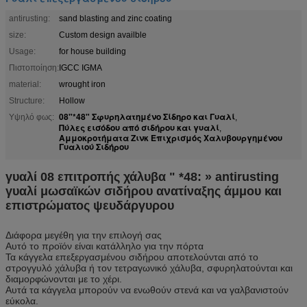
antirusting:
sand blasting and zinc coating
size:
Custom design availble
Usage:
for house building
Πιστοποίηση:
IGCC IGMA
material:
wrought iron
Structure:
Hollow
08"*48" Σφυρηλατημένο Σίδηρο και Γυαλί
Υψηλό φως:
,
Πύλες εισόδου από σιδήρου και γυαλί
,
Αμμοκροτήματα Ζινκ Επιχρισμός Χαλυβουργημένου
Γυαλιού Σιδήρου
γυαλί 08 επιτροπής χάλυβα " *48: » antirusting
γυαλί μωσαϊκών σιδήρου ανατίναξης άμμου και
επιστρώματος ψευδάργυρου
Διάφορα μεγέθη για την επιλογή σας
Αυτό το προϊόν είναι κατάλληλο για την πόρτα
Τα κάγγελα επεξεργασμένου σιδήρου αποτελούνται από το
στρογγυλό χάλυβα ή τον τετραγωνικό χάλυβα, σφυρηλατούνται και
διαμορφώνονται με το χέρι.
Αυτά τα κάγγελα μπορούν να ενωθούν στενά και να γαλβανιστούν
εύκολα.