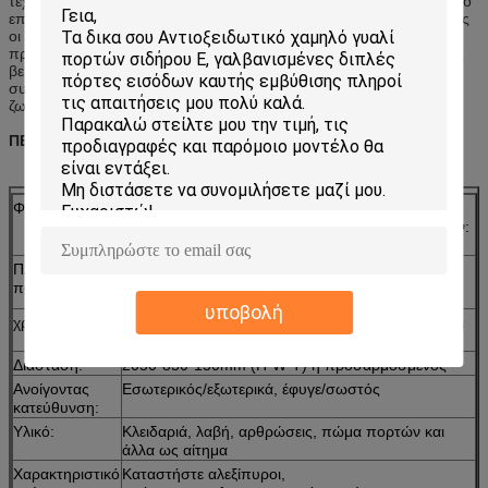
τεχνικοί ποιοτικού ελέγχου μας θέτουν κάθε πόρτα στο βαρίδι και το
επίπεδο σταθμών δοκιμής ακριβώς και έπειτα πιστοποιούν ότι όλες
οι ανοχές και αποκαλύπτουν είναι στην ευθυγράμμιση και στην
προδιαγραφή. Αυτό το πρόσθετο βήμα στη διαδικασία παραγωγής
βεβαιώνει τους πελάτες μας μια άνευ ραφής εγκατάσταση και μια
συνεπής ποιότητα. Αυτές οι πόρτες χτίζονται για να διαρκέσουν τη
ζωή του σπιτιού σας!
ΠΕΡΙΓΡΑΦΗ ΠΡΟΪΟΝΤΩΝ
Φύλλο πορτών:
HDF+solid ξύλινη +natural ξύλινη ζωγραφική
καπλαμάδων +PU έλατου, πάχος φύλλων πορτών:
45mm
Πλαίσιο
Στερεό έλατο
πορτών:
wood+painting, πάχος πλαισίων πορτών: 40mm
υποβολή
χρώμα:
Sapele, μαύρο ξύλο καρυδιάς, κεράσι, δρύινος και
διαφοροποιημένος διαθέσιμος
Διάσταση:
2050*850*150mm (H*W*T) ή προσαρμοσμένος
Ανοίγοντας
Εσωτερικός/εξωτερικά, έφυγε/σωστός
κατεύθυνση:
Υλικό:
Κλειδαριά, λαβή, αρθρώσεις, πώμα πορτών και
άλλα ως αίτημα
Χαρακτηριστικό
Καταστήστε αλεξίπυροι,