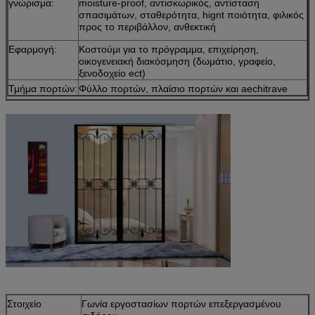
γνώρισμα:
moisture-proof, αντισκωρικός, αντίσταση
σπασιμάτων, σταθερότητα, hignt ποιότητα, φιλικός
προς το περιβάλλον, ανθεκτική
Εφαρμογή:
Κοστούμι για το πρόγραμμα, επιχείρηση,
οικογενειακή διακόσμηση (δωμάτιο, γραφείο,
ξενοδοχείο ect)
Τμήμα πορτών:
Φύλλο πορτών, πλαίσιο πορτών και aechitrave
Στοιχείο
Γωνία εργοστασίων πορτών επεξεργασμένου